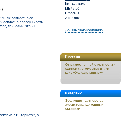
Кит-системс
МБК Лаб
и)
Umbrella IT
 Music совместно со
АТОЛЛис
ут бесплатно прослушивать
екорд-лейблами, чтобы
Добавь свою компанию
Проекты
От разрозненной отчетности к
единой системе аналитики —
кейс «Холодильник.ру»
Интервью
Эволюция партнерства:
экосистема, как единый
организм
еклама в Интернете“, в