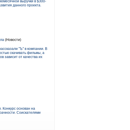
жемесячной выручки в $300-
азвития данного проекта.
ала
(Новости)
ассказали "Ъ" в компании. В
остью скачивать фильмы, а
в зависит от качества их
. Конкурс основан на
рачности. Соискателями