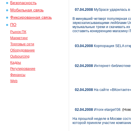
Безопасность
07.04.2008
MySpace ударилась в 
Мобильная связь
Фиксированная связь
В минувший четверг популярная с
звукозаписывающими лейблами Uni
ПО
музыкальные треки и скачивать их
составить конкуренцию магазину i
Рынок ПК
Маркетинг
Торговые сети
03.04.2008
Корпорация SELA отк
Оборудование
Outsourcing
Кадры
02.04.2008
Интернет-библиотеке 
Регулирование
Финансы
Web
02.04.2008
На сайте «ВКонтакте»
02.04.2008
Итоги etarget’08.
(Ново
На прошлой неделе в Москве состо
которой приняли участие компани