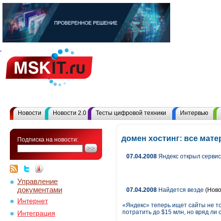
Новости
Новости 2.0
Тесты цифровой техники
Интервью
домен хостинг: все мат
Подписка на новости:
07.04.2008
Яндекс открыл сервис
Управление
документами
07.04.2008
Найдется везде
(Ново
Интернет
«Яндекс» теперь ищет сайты не то
потратить до $15 млн, но вряд ли 
Интеграция