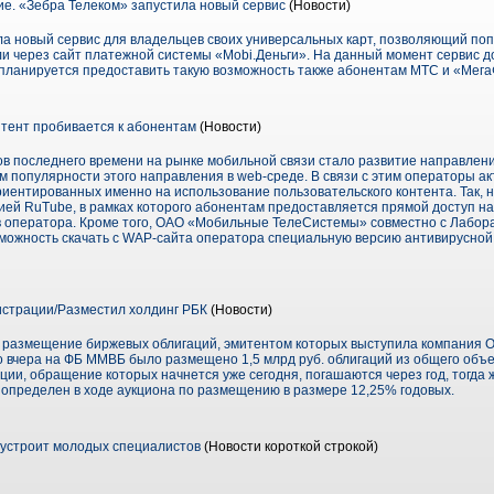
е. «Зебра Телеком» запустила новый сервис
(Новости)
а новый сервис для владельцев своих универсальных карт, позволяющий поп
 через сайт платежной системы «Mobi.Деньги». На данный момент сервис д
планируется предоставить такую возможность также абонентам МТС и «Мега
тент пробивается к абонентам
(Новости)
в последнего времени на рынке мобильной связи стало развитие направлени
м популярности этого направления в web-среде. В связи с этим операторы а
иентированных именно на использование пользовательского контента. Так, 
нией RuTube, в рамках которого абонентам предоставляется прямой доступ н
 оператора. Кроме того, ОАО «Мобильные ТелеСистемы» совместно с Лабор
можность скачать с WAP-сайта оператора специальную версию антивирусно
истрации/Разместил холдинг РБК
(Новости)
и размещение биржевых облигаций, эмитентом которых выступила компания
вчера на ФБ ММВБ было размещено 1,5 млрд руб. облигаций из общего объе
ции, обращение которых начнется уже сегодня, погашаются через год, тогда 
 определен в ходе аукциона по размещению в размере 12,25% годовых.
устроит молодых специалистов
(Новости короткой строкой)