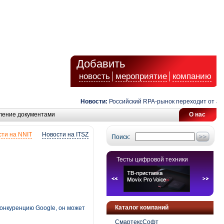
Добавить
новость
мероприятие
компанию
Новости:
Российский RPA-рынок переходит от автома
ление документами
О нас
ти на NNIT
Новости на ITSZ
Поиск:
Тесты цифровой техники
Каталог компаний
конкуренцию Google, он может
СмартексСофт