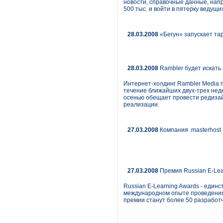
новости, справочные данные, напр
500 тыс. и войти в пятерку ведущ
28.03.2008
«Бегун» запускает тар
28.03.2008
Rambler будет искать
Интернет-холдинг Rambler Media п
течение ближайших двух-трех неде
осенью обещает провести редизайн
реализации.
27.03.2008
Компания .masterhost
27.03.2008
Премия Russian E-Lea
Russian E-Learning Awards - един
международном опыте проведения
премии станут более 50 разработч