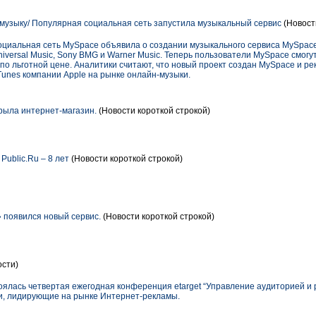
музыку/ Популярная социальная сеть запустила музыкальный сервис
(Новост
оциальная сеть MySpace объявила о создании музыкального сервиса MySpace
versal Music, Sony BMG и Warner Music. Теперь пользователи MySpace смог
 по льготной цене. Аналитики считают, что новый проект создан MySpace и р
Tunes компании Apple на рынке онлайн-музыки.
рыла интернет-магазин.
(Новости короткой строкой)
Public.Ru – 8 лет
(Новости короткой строкой)
 появился новый сервис.
(Новости короткой строкой)
сти)
ялась четвертая ежегодная конференция etarget “Управление аудиторией и р
и, лидирующие на рынке Интернет-рекламы.