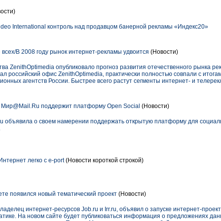
ости)
deo International контроль над продавцом банерной рекламы «Индекс20»
 всех/В 2008 году рынок интернет-рекламы удвоится
(Новости)
ва ZenithOptimedia опубликовало прогноз развития отечественного рынка ре
ал российский офис ZenithOptimedia, практически полностью совпали с итога
онных агентств России. Быстрее всего растут сегменты интернет- и телерек
 Мир@Mail.Ru поддержит платформу Open Social
(Новости)
 объявила о своем намерении поддержать открытую платформу для социаль
.
нтернет легко с e-port
(Новости короткой строкой)
нете появился новый тематический проект
(Новости)
делец интернет-ресурсов Job.ru и Irr.ru, объявил о запуске интернет-проект
тике. На новом сайте будет публиковаться информация о предложениях данн