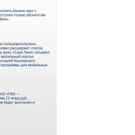
олнять баланс карт с
оступен только абонентам
Фон».
я пользовательского
ктивно расширяют список
на днях «Скай Линк» объявил
а мобильный портал
аторией Касперского
й программы для мобильных
 ОАО «РБК —
ма 12 млрд руб.
же будет выплачен и