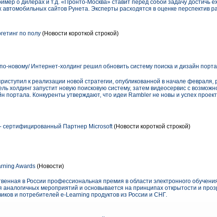
имер о дилерах и т.д. «Пронто-Москва» ставит перед собой задачу достичь е
их автомобильных сайтов Рунета. Эксперты расходятся в оценке перспектив р
гетинг по полу
(Новости короткой строкой)
 по-новому/ Интернет-холдинг решил обновить систему поиска и дизайн порт
риступил к реализации новой стратегии, опубликованной в начале февраля, р
ль холдинг запустит новую поисковую систему, затем видеосервис с возможн
 портала. Конкуренты утверждают, что идеи Rambler не новы и успех проекто
 - сертифицированный Партнер Microsoft
(Новости короткой строкой)
rning Awards
(Новости)
ственная в России профессиональная премия в области электронного обучения
 аналогичных мероприятий и основывается на принципах открытости и проз
иков и потребителей e-Learning продуктов из России и СНГ.