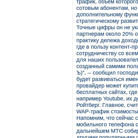
трафик, объем которог
сотовым абонентам, но
дополнительному функц
стратегическому разви
Точные цифры он не ук
партнерам около 20% о
практику дележа доход
где в пользу контент-п
сотрудничеству со вс
для наших пользователе
созданный самими польз
Ъ)", -- сообщил господ
будет развиваться имен
провайдер может купить
бесплатных сайтах, гд
например Youtube, их д
Ройтберг. Главное, счи
WAP-трафик стоимостью
Напомним, что сейчас с
мобильного телефона со
дальнейшем МТС собир
другими популярными 