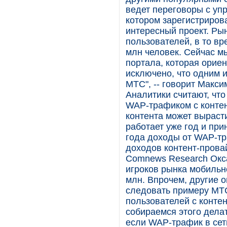
ведет переговоры с уп
котором зарегистрирова
интересный проект. Ры
пользователей, в то вр
млн человек. Сейчас м
портала, которая ориен
исключено, что одним и
МТС", -- говорит Макси
Аналитики считают, чт
WAP-трафиком с контен
контента может вырасти
работает уже год и пр
года доходы от WAP-тр
доходов контент-прова
Comnews Research Окса
игроков рынка мобильно
млн. Впрочем, другие 
следовать примеру МТС
пользователей с контен
собираемся этого делат
если WAP-трафик в сет