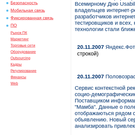
Безопасность
Всемирному Дню Usabil
владельцев интернет-р
Мобильная связь
разработчиков интерне
Фиксированная связь
тестировщиков и всех,
ПО
технологии стали ближ
Рынок ПК
Маркетинг
Торговые сети
20.11.2007
Яндекс.Фот
Оборудование
строкой)
Outsourcing
Кадры
Регулирование
20.11.2007
Половозрас
Финансы
Web
Сервис контекстной ре
социо-демографические
Поставщиком информаци
"Мамба". Данные о поле
отображаються рядом с
объявлению. Новый се
анализировать привлек