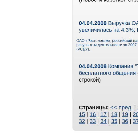
04.04.2008
Выручка ОА
увеличилась на 4,3%;
ОАО «Ростелеком», российский н
результаты деятельности за 2007 
(РСБУ).
04.04.2008
Компания "Т
бесплатного общения 
строкой)
Страницы:
<< пред.
|
15
|
16
|
17
|
18
|
19
|
2
32
|
33
|
34
|
35
|
36
|
3