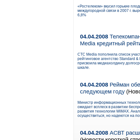
«Ростелеком» вкусил горькие плод
междугородной связи в 2007 г. выр
6,8%
04.04.2008
Телекомпан
Media кредитный рейт
СТС Media пополнила список учас
рейтинговое агентство Standard &
присвоила медиахолдингу долгосро
шкале.
04.04.2008
Рейман обе
следующем году
(Ново
Министр информационных технолог
ожидает всплеск в развитии беспр
развития технологии WiMAX. Анали
осуществиться, но надеются на по
04.04.2008
АСВТ расши
(Новости короткой стр