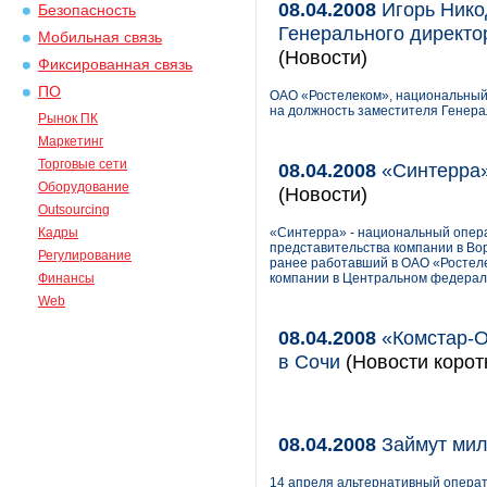
08.04.2008
Игорь Нико
Безопасность
Генерального директо
Мобильная связь
(Новости)
Фиксированная связь
ПО
ОАО «Ростелеком», национальный 
на должность заместителя Генера
Рынок ПК
Маркетинг
Торговые сети
08.04.2008
«Синтерра»
Оборудование
(Новости)
Outsourcing
Кадры
«Синтерра» - национальный опера
представительства компании в Во
Регулирование
ранее работавший в ОАО «Ростел
Финансы
компании в Центральном федераль
Web
08.04.2008
«Комстар-О
в Сочи
(Новости корот
08.04.2008
Займут ми
14 апреля альтернативный операт