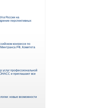
A в России на
дрение перспективных
сийском конгрессе по
 Минтранса РФ, Комитета
р услуг профессиональной
ГЛОНАСС и приглашают все
логии: новые возможности