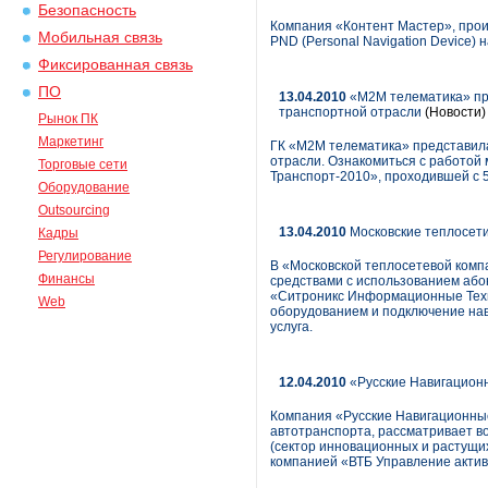
Безопасность
Компания «Контент Мастер», прои
Мобильная связь
PND (Personal Navigation Device)
Фиксированная связь
ПО
13.04.2010
«М2М телематика» пр
транспортной отрасли
(Новости)
Рынок ПК
Маркетинг
ГК «М2М телематика» представи
отрасли. Ознакомиться с работой
Торговые сети
Транспорт-2010», проходившей с 5 
Оборудование
Outsourcing
13.04.2010
Московские теплосет
Кадры
Регулирование
В «Московской теплосетевой комп
Финансы
средствами с использованием аб
«Ситроникс Информационные Техн
Web
оборудованием и подключение нав
услуга.
12.04.2010
«Русские Навигационн
Компания «Русские Навигационные
автотранспорта, рассматривает в
(сектор инновационных и растущи
компанией «ВТБ Управление акти