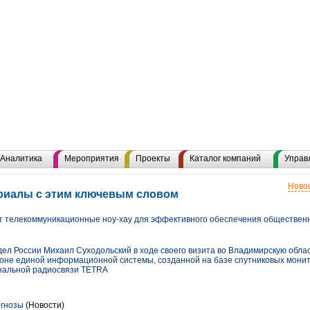
Аналитика
Мероприятия
Проекты
Каталог компаний
Управ
Новос
риалы с этим ключевым словом
т телекоммуникационные ноу-хау для эффективного обеспечения обществен
ел России Михаил Суходольский в ходе своего визита во Владимирскую облас
оне единой информационной системы, созданной на базе спутниковых мони
альной радиосвязи TETRA
огнозы
(Новости)