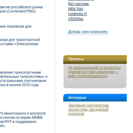
Кит-системс
вития российского рынка
МБК Лаб
ров (Сonnected PND).
Umbrella IT
АТОЛЛис
ие перевозки для
Добавь свою компанию
зки для транспортной
ыставки «Электроника-
Проекты
От разрозненной отчетности к
единой системе аналитики —
равления транспортными
кейс «Холодильник.ру»
«Мобильные телесистемы» и
тв заказчика спутниковым
на в начале 2010 года
Интервью
Эволюция партнерства:
экосистема, как единый
PS мониторинга и контроля
организм
листингом на бирже ММВБ
ров РНТ и поддержано
ый».