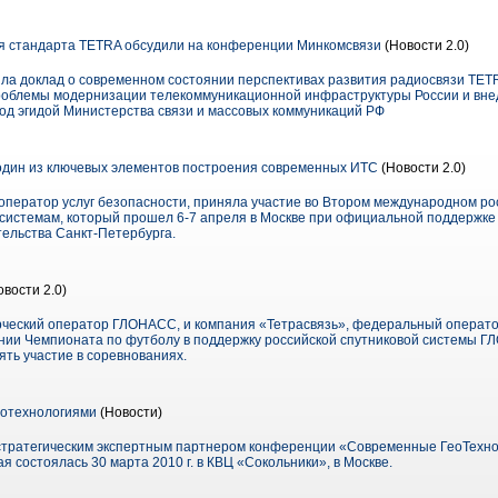
я стандарта TETRA обсудили на конференции Минкомсвязи
(Новости 2.0)
ла доклад о современном состоянии перспективах развития радиосвязи TETR
блемы модернизации телекоммуникационной инфраструктуры России и вне
од эгидой Министерства связи и массовых коммуникаций РФ
один из ключевых элементов построения современных ИТС
(Новости 2.0)
ператор услуг безопасности, приняла участие во Втором международном рос
системам, который прошел 6-7 апреля в Москве при официальной поддержке
тельства Санкт-Петербурга.
вости 2.0)
рческий оператор ГЛОНАСС, и компания «Тетрасвязь», федеральный операто
нии Чемпионата по футболу в поддержку российской спутниковой системы 
ть участие в соревнованиях.
еотехнологиями
(Новости)
стратегическим экспертным партнером конференции «Современные ГеоТехно
я состоялась 30 марта 2010 г. в КВЦ «Сокольники», в Москве.