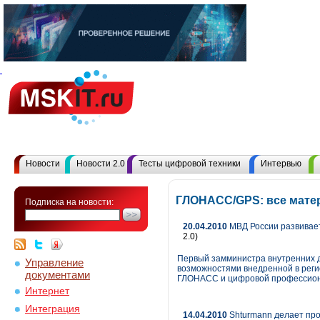
Новости
Новости 2.0
Тесты цифровой техники
Интервью
ГЛОНАСС/GPS: все мате
Подписка на новости:
20.04.2010
МВД России развивае
2.0)
Первый замминистра внутренних д
Управление
возможностями внедренной в реги
документами
ГЛОНАСС и цифровой профессион
Интернет
Интеграция
14.04.2010
Shturmann делает пр