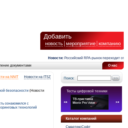
Добавить
новость
мероприятие
компанию
Новости:
Российский RPA-рынок переходит от авто
ление документами
О нас
ти на NNIT
Новости на ITSZ
Поиск:
ной безопасности
(Новости
Тесты цифровой техники
ть ознакомился с
торинговых технологий
Каталог компаний
СмартексСофт