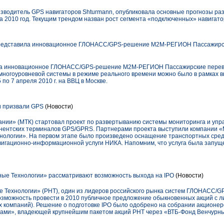
зводитель GPS навигаторов Shturmann, опубликовала основные прогнозы раз
 на 2010 год. Текущим трендом назван рост сегмента «подключенных» навигато
едставила инновационное ГЛОНАСС/GPS-решение М2М-РЕГИОН Пассажирск
ла инновационное ГЛОНАСС/GPS-решение М2М-РЕГИОН Пассажирские перево
 многоуровневой системы в режиме реального времени можно было в рамках в
по 7 апреля 2010 г. на ВВЦ в Москве.
и призвали GPS
(Новости)
ании» (МТК) стартовал проект по развертыванию системы мониторинга и уп
онентских терминалов GPS/GPRS. Партнерами проекта выступили компании 
ологии». На первом этапе было произведено оснащение транспортных средс
игационно-информационной услуги НИКА. Напомним, что услуга была запуще
ые Технологии» рассматривают возможность выхода на IPO
(Новости)
 Технологии» (РНТ), один из лидеров российского рынка систем ГЛОНАСС/G
озможность провести в 2010 публичное предложение обыкновенных акций с 
х компаний). Решение о подготовке IPO было одобрено на собрании акционе
вами», владеющей крупнейшим пакетом акций РНТ через «ВТБ-Фонд Венчурн