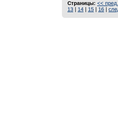
Страницы:
<< пред
13
|
14
|
15
|
16
|
сле