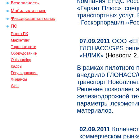
Компания ЕНДС Росс
Безопасность
«Гарант Плюс», спец
Мобильная связь
транспортных услуг.
Фиксированная связь
- Госкорпорация «Ро
ПО
Рынок ПК
07.09.2011
ООО «ЕНД
Маркетинг
Торговые сети
ГЛОНАСС/GPS решен
Оборудование
«НЛМК»
(Новости 2.
Outsourcing
Кадры
В рамках пилотного
Регулирование
внедрило ГЛОНАСС/
Финансы
транспорт Новолипец
Web
Решение позволяет 
железнодорожной тех
параметры локомотив
материалов.
02.09.2011
Количест
коммерческом рынке