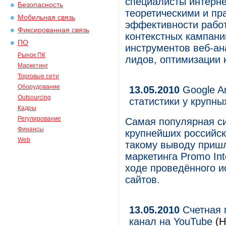
специалисты интерне
Безопасность
теоретическими и п
Мобильная связь
эффективности работ
Фиксированная связь
контекстных кампани
ПО
инструментов веб-ан
Рынок ПК
лидов, оптимизации к
Маркетинг
Торговые сети
Оборудование
13.05.2010
Google An
Outsourcing
статистики у крупн
Кадры
Регулирование
Самая популярная си
Финансы
крупнейших российски
Web
такому выводу пришл
маркетинга Promo Int
ходе проведённого 
сайтов.
13.05.2010
Счетная 
канал на YouTube
(Н