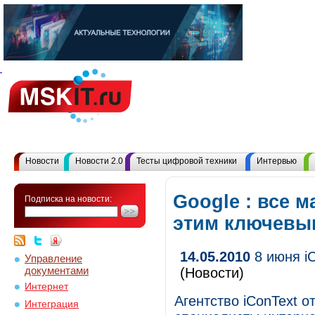
Новости
Новости 2.0
Тесты цифровой техники
Интервью
Google : все 
Подписка на новости:
этим ключевы
14.05.2010
8 июня iC
Управление
документами
(Новости)
Интернет
Агентство iConText 
Интеграция