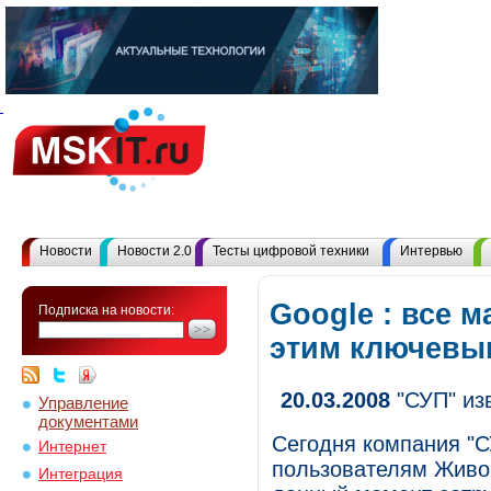
Новости
Новости 2.0
Тесты цифровой техники
Интервью
Google : все 
Подписка на новости:
этим ключевы
20.03.2008
"СУП" из
Управление
документами
Сегодня компания "С
Интернет
пользователям Живог
Интеграция