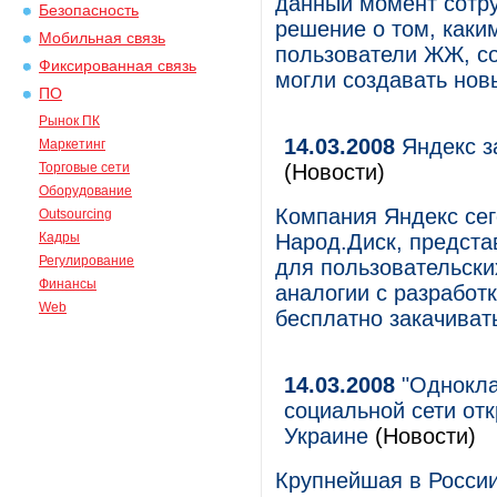
данный момент сотр
Безопасность
решение о том, каки
Мобильная связь
пользователи ЖЖ, со
Фиксированная связь
могли создавать нов
ПО
Рынок ПК
14.03.2008
Яндекс з
Маркетинг
Торговые сети
(Новости)
Оборудование
Компания Яндекс сег
Outsourcing
Кадры
Народ.Диск, предст
Регулирование
для пользовательски
Финансы
аналогии с разработк
Web
бесплатно закачиват
14.03.2008
"Однокла
социальной сети от
Украине
(Новости)
Крупнейшая в России