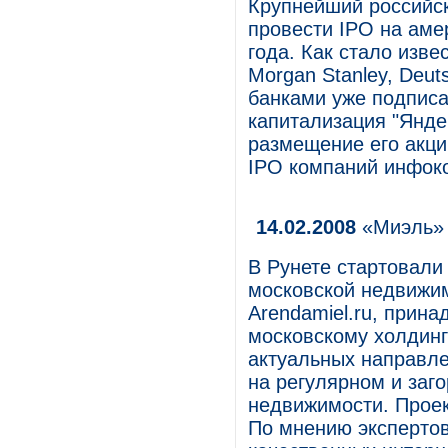
Крупнейший российск
провести IPO на ам
года. Как стало изве
Morgan Stanley, Deut
банками уже подписа
капитализация "Янде
размещение его акци
IPO компаний инфок
14.02.2008
«Миэль» 
В Рунете стартовали
московской недвижимо
Arendamiel.ru, прин
московскому холдин
актуальных направле
на регулярном и заг
недвижимости. Прое
По мнению экспертов