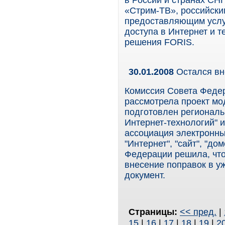
в России и странах СНГ
«Стрим-ТВ», российски
предоставляющим услу
доступа в Интернет и 
решения FORIS.
30.01.2008
Остался вн
Комиссия Совета Феде
рассмотрела проект мо
подготовлен региональ
Интернет-технологий" 
ассоциация электронны
"Интернет", "сайт", "до
Федерации решила, что
внесение поправок в у
документ.
Страницы:
<< пред.
|
15
|
16
|
17
|
18
|
19
|
2