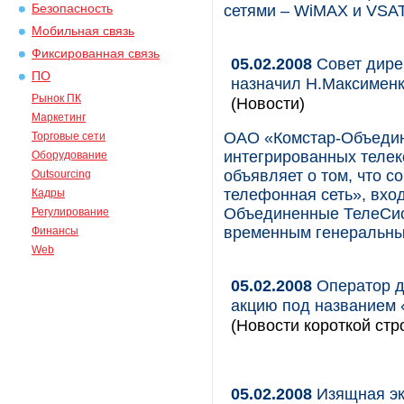
Безопасность
сетями – WiMAX и VSAT
Мобильная связь
Фиксированная связь
05.02.2008
Совет дире
ПО
назначил Н.Максимен
Рынок ПК
(Новости)
Маркетинг
ОАО «Комстар-Объедин
Торговые сети
интегрированных телек
Оборудование
объявляет о том, что 
Outsourcing
телефонная сеть», вхо
Кадры
Объединенные ТелеСис
Регулирование
временным генеральны
Финансы
Web
05.02.2008
Оператор д
акцию под названием 
(Новости короткой стр
05.02.2008
Изящная э