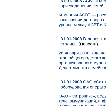
31.01.2008
АСВТ и Ком
присоединении сетей 
Компания АСВТ — росси
заключении договора о
уровне между АСВТ и 
31.01.2008
Галерея гр
столицы
(Новости)
26 января 2008 года п
этап общегородского к
организованного мульт
Департамента семейно
31.01.2008
ОАО «Ситро
оборудования операт
ОАО «Ситроникс», вед
телекоммуникаций, инф