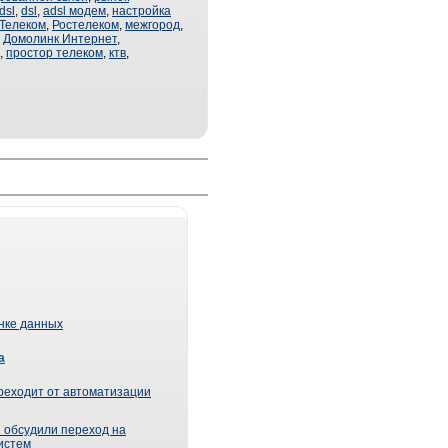
dsl
,
dsl
,
adsl модем
,
настройка
Телеком
,
Ростелеком
,
межгород
,
,
Домолинк Интернет
,
,
простор телеком
,
ктв
,
ынке данных
а
реходит от автоматизации
 обсудили переход на
истем