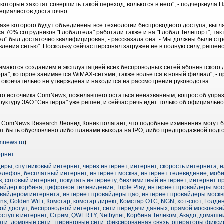
которые захотят совершить такой переход, вольются в него", - подчеркнула 
пециалистов достаточно.
азе которого будут объединены все технологии беспроводного доступа, выгля
 70% сотрудников "Глобалтела" работали также и на "Глобал Телепорт", так 
ел" был достаточно квалифицирован, - рассказала она. - Мы должны были ст
ления сетью". Поскольку сейчас персонал загружен не в полную силу, решен
нимаются созданием и эксплуатацией всех беспроводных сетей абонентского 
а", которое занимается WiMAX-сетями, также вольется в новый филиал", - 
а окончательно не утверждена и находится на рассмотрении руководства.
го источника ComNews, пожелавшего остаться неназванным, вопрос об упра
труктуру ЗАО "Синтерра" уже решен, и сейчас речь идет только об официаль
 ComNews Research Леонид Коник полагает, что подобные изменения могут 
жет быть обусловлено либо планами выхода на IPO, либо предпродажной подго
omnews.ru
)
ернет
деры
,
спутниковый интернет
,
через интернет
,
интернет
,
скорость интернета
,
н
телефон
,
бесплатный интернет
,
интернет москва
,
интернет телевидение
,
моби
в
,
сотовый интернет
,
покупать интернету
,
безлимитный интернет
,
интернет п
вайдер корбина
,
цифровое телевидение
,
Triple Play
,
интернет провайдеры мос
овайдером интернета
,
интернет провайдеры цао
,
интернет провайдеры моск
ons
,
Golden WiFi
,
Комстар
,
комстар директ
,
Комстар ОТС
,
NGN
,
хот-спот
,
Голден
ой доступ
,
беспроводной интернет
,
сети передачи данных
,
прямой московски
оступ в интернет
,
Стрим
,
QWERTY
,
Netbynet
,
Корбина Телеком
,
Акадо
,
домашни
ети
,
домовые сети
,
пиринговые сети
,
фиксированная связь
,
операторы фикси