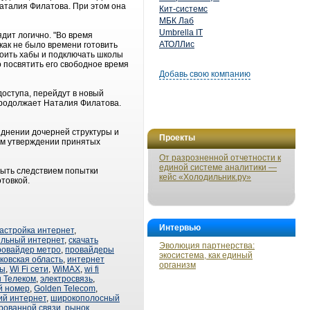
Наталия Филатова. При этом она
Кит-системс
МБК Лаб
Umbrella IT
дит логично. "Во время
АТОЛЛис
как не было времени готовить
роить хабы и подключать школы
о посвятить его свободное время
Добавь свою компанию
доступа, перейдут в новый
продолжает Наталия Филатова.
зднении дочерней структуры и
Проекты
ном утверждении принятых
От разрозненной отчетности к
единой системе аналитики —
быть следствием попытки
кейс «Холодильник.ру»
товкой.
Интервью
астройка интернет
,
льный интернет
,
скачать
Эволюция партнерства:
ровайдер метро
,
провайдеры
экосистема, как единый
ковская область
,
интернет
организм
вы
,
Wi Fi сети
,
WiMAX
,
wi fi
 Телеком
,
электросвязь
,
й номер
,
Golden Telecom
,
й интернет
,
широкополосный
рованной связи
,
рынок