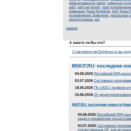
фиксированной связи
,
офисные сет
adsl
,
adsl интернет
,
adsl подключени
компания ТрансТелеКом
,
ЗАО Транс
подключение Домолинк
,
локальная с
центртелеком
,
нкс
наверх
А знаете ли Вы что?
Став клиентом Domenus.ru вы п
MSKIT.RU: последние но
04.08.2026
Российский RPA-рынок
03.07.2026
Системные программи
18.06.2026
ГК «ЭОС» подвела ит
16.06.2026
От децентрализованно
NNIT.RU: последние новости Ниж
04.08.2026
Российский RPA-рын
задач к управлению процессами
03.07.2026
Системные програм
отечественные ОС для встроен