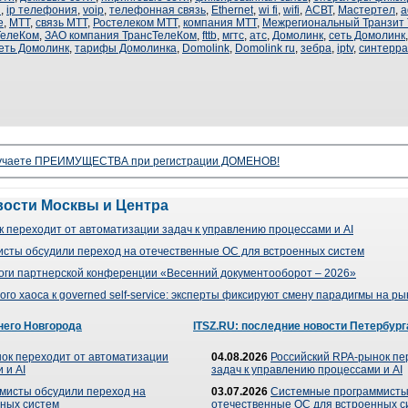
и
,
ip телефония
,
voip
,
телефонная связь
,
Ethernet
,
wi fi
,
wifi
,
АСВТ
,
Мастертел
,
a
е
,
МТТ
,
связь МТТ
,
Ростелеком МТТ
,
компания МТТ
,
Межрегиональный Транзит 
ТелеКом
,
ЗАО компания ТрансТелеКом
,
fttb
,
мгтс
,
атс
,
Домолинк
,
сеть Домолинк
еть Домолинк
,
тарифы Домолинка
,
Domolink
,
Domolink ru
,
зебра
,
iptv
,
синтерра
олучаете ПРЕИМУЩЕСТВА при регистрации ДОМЕНОВ!
вости Москвы и Центра
 переходит от автоматизации задач к управлению процессами и AI
сты обсудили переход на отечественные ОС для встроенных систем
оги партнерской конференции «Весенний документооборот – 2026»
го хаоса к governed self-service: эксперты фиксируют смену парадигмы на р
него Новгорода
ITSZ.RU: последние новости Петербург
ок переходит от автоматизации
04.08.2026
Российский RPA-рынок пе
 и AI
задач к управлению процессами и AI
мисты обсудили переход на
03.07.2026
Системные программисты
ных систем
отечественные ОС для встроенных с