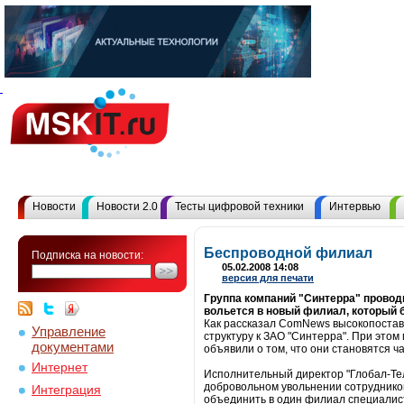
Новости
Новости 2.0
Тесты цифровой техники
Интервью
Беспроводной филиал
Подписка на новости:
05.02.2008 14:08
версия для печати
Группа компаний "Синтерра" проводи
вольется в новый филиал, который 
Как рассказал ComNews высокопостав
Управление
структуру к ЗАО "Синтерра". При этом
документами
объявили о том, что они становятся ч
Интернет
Исполнительный директор "Глобал-Тел
добровольном увольнении сотрудников
Интеграция
объединить в один филиал специалист