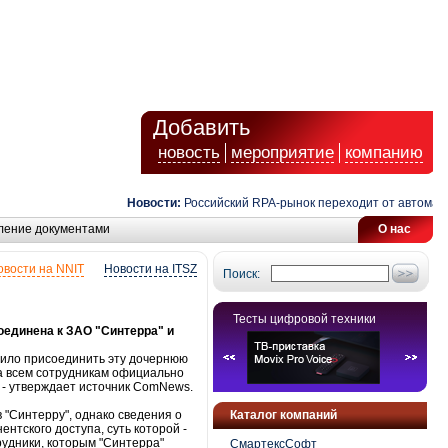
Добавить
новость
мероприятие
компанию
Новости:
Российский RPA-рынок переходит от автоматиза
ление документами
О нас
овости на NNIT
Новости на ITSZ
Поиск:
Тесты цифровой техники
соединена к ЗАО "Синтерра" и
шило присоединить эту дочернюю
гда всем сотрудникам официально
, - утверждает источник ComNews.
 "Синтерру", однако сведения о
Каталог компаний
нтского доступа, суть которой -
рудники, которым "Синтерра"
СмартексСофт