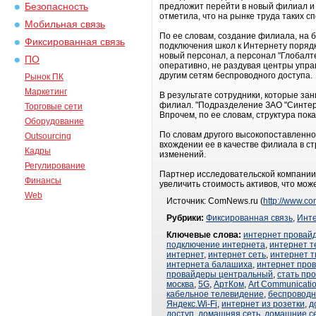
Безопасность
предложит перейти в новый филиал и 
отметила, что на рынке труда таких с
Мобильная связь
По ее словам, создание филиала, на б
Фиксированная связь
подключения школ к Интернету порядка
новый персонал, а персонал "Глобалт
ПО
оперативно, не раздувая центры управ
другим сетям беспроводного доступа.
Рынок ПК
Маркетинг
В результате сотрудники, которые за
филиал. "Подразделение ЗАО "Синтерр
Торговые сети
Впрочем, по ее словам, структура пок
Оборудование
По словам другого высокопоставленно
Outsourcing
вхождении ее в качестве филиала в с
Кадры
изменений.
Регулирование
Партнер исследовательской компании
Финансы
увеличить стоимость активов, что мо
Web
Источник: ComNews.ru (
http://www.c
Рубрики:
Фиксированная связь
,
Инт
Ключевые слова:
интернет провай
подключение интернета
,
интернет 
интернет
,
интернет сеть
,
интернет т
интернета балашиха
,
интернет про
провайдеры центральный
,
стать пр
москва
,
5G
,
АртКом
,
Art Communicati
кабельное телевидение
,
беспроводн
Яндекс.Wi-Fi
,
интернет из розетки
,
д
доступ
,
домашняя сеть
,
домашние с