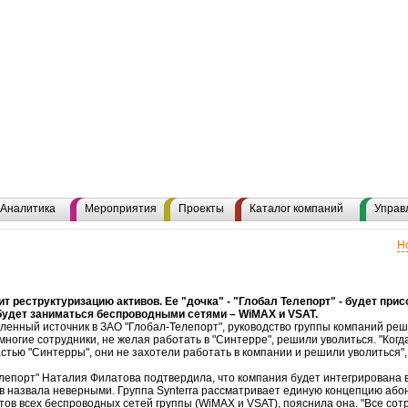
Аналитика
Мероприятия
Проекты
Каталог компаний
Управ
Н
т реструктуризацию активов. Ее "дочка" - "Глобал Телепорт" - будет при
будет заниматься беспроводными сетями – WiMAX и VSAT.
ленный источник в ЗАО "Глобал-Телепорт", руководство группы компаний ре
 многие сотрудники, не желая работать в "Синтерре", решили уволиться. "Ко
астью "Синтерры", они не захотели работать в компании и решили уволиться"
епорт" Наталия Филатова подтвердила, что компания будет интегрирована в
 назвала неверными. Группа Synterra рассматривает единую концепцию абоне
ов всех беспроводных сетей группы (WiMAX и VSAT), пояснила она. "Все сот