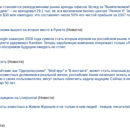
ии становятся рекордсменами рынка аренды офисов. Вслед за "Вымпелкомом"
екс" -- он арендовал 29,1 тыс. кв. м в московском бизнес-центре "Легион II". 
о $30 млн ежегодно, что составляет около 50% его чистой прибыли за 2007 го
ковик вышел на второе место в Рунете
(Новости)
gle накануне 2008 года сумела стать вторым игроком на российском рынке п
 Рунете удерживал Rambler. Теперь зарубежную компанию опережает только «Я
в обозримом будущем ожидать не стоит.
сеть
(Новости)
ами, как "Одноклассники", "Мой круг" и "В контакте", может стать опасным д
совестных должников в реальной жизни, российские банки начинают искать 
 о своих пользователях, могут сильно облегчить задачу ищущим. Сейчас в н
до 50 лет.
укцион на Livejournal
(Новости)
ты известных в Живом Журнале и не только в нем людей - певцов, писателей
ти)