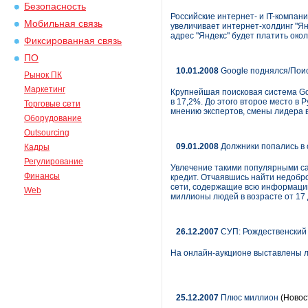
Безопасность
Российские интернет- и IT-компан
Мобильная связь
увеличивает интернет-холдинг "Янд
адрес "Яндекс" будет платить окол
Фиксированная связь
ПО
10.01.2008
Google поднялся/Поис
Рынок ПК
Маркетинг
Крупнейшая поисковая система Goo
в 17,2%. До этого второе место в
Торговые сети
мнению экспертов, смены лидера 
Оборудование
Outsourcing
09.01.2008
Должники попались в 
Кадры
Регулирование
Увлечение такими популярными сайт
Финансы
кредит. Отчаявшись найти недобро
сети, содержащие всю информацию
Web
миллионы людей в возрасте от 17 
26.12.2007
СУП: Рождественский а
На онлайн-аукционе выставлены ло
25.12.2007
Плюс миллион
(Новос