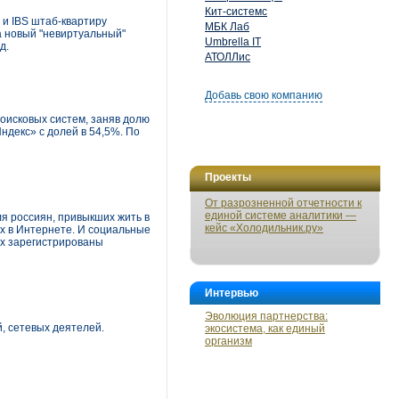
Кит-системс
 и IBS штаб-квартиру
МБК Лаб
За новый "невиртуальный"
Umbrella IT
д.
АТОЛЛис
Добавь свою компанию
оисковых систем, заняв долю
ндекс» с долей в 54,5%. По
Проекты
От разрозненной отчетности к
единой системе аналитики —
ля россиян, привыкших жить в
кейс «Холодильник.ру»
их в Интернете. И социальные
их зарегистрированы
Интервью
Эволюция партнерства:
, сетевых деятелей.
экосистема, как единый
организм