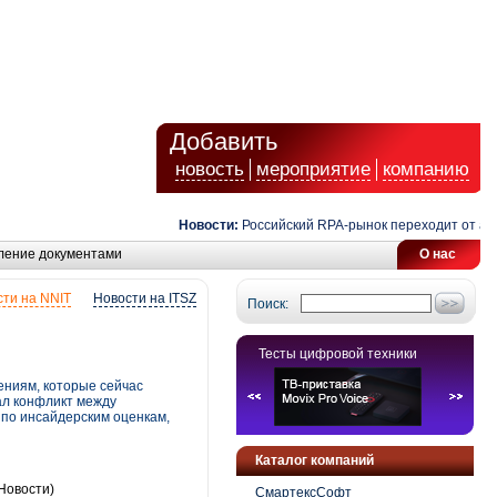
Добавить
новость
мероприятие
компанию
Новости:
Российский RPA-рынок переходит от автома
ление документами
О нас
ти на NNIT
Новости на ITSZ
Поиск:
Тесты цифровой техники
ениям, которые сейчас
ал конфликт между
по инсайдерским оценкам,
Каталог компаний
Новости)
СмартексСофт