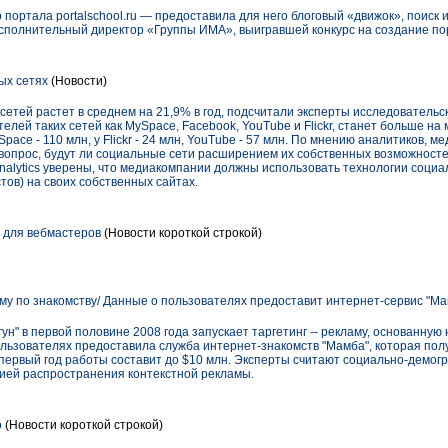
 портала portalschool.ru — предоставила для него блоговый «движок», поиск и
полнительный директор «Группы ИМА», выигравшей конкурс на создание по
ых сетях
(Новости)
етей растет в среднем на 21,9% в год, подсчитали эксперты исследовательско
ателей таких сетей как MySpace, Facebook, YouTube и Flickr, станет больше на
pace - 110 млн, у Flickr - 24 млн, YouTube - 57 млн. По мнению аналитиков,
 вопрос, будут ли социальные сети расширением их собственных возможност
Analytics уверены, что медиакомпании должны использовать технологии социал
ов) на своих собственных сайтах.
 для вебмастеров
(Новости короткой строкой)
аму по знакомству/ Данные о пользователях предоставит интернет-сервис "М
н" в первой половине 2008 года запускает таргетинг -- рекламу, основанную 
льзователях предоставила служба интернет-знакомств "Мамба", которая пол
а первый год работы составит до $10 млн. Эксперты считают социально-демог
ией распространения контекстной рекламы.
о
(Новости короткой строкой)