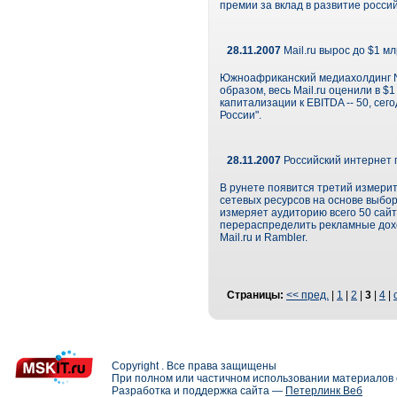
премии за вклад в развитие росси
28.11.2007
Mail.ru вырос до $1 м
Южноафриканский медиахолдинг Nas
образом, весь Mail.ru оценили в 
капитализации к EBITDA -- 50, се
России".
28.11.2007
Российский интернет 
В рунете появится третий измерит
сетевых ресурсов на основе выбор
измеряет аудиторию всего 50 сайт
перераспределить рекламные доход
Mail.ru и Rambler.
Страницы:
<< пред.
|
1
|
2
|
3
|
4
|
Copyright . Все права защищены
При полном или частичном использовании материалов с
Разработка и поддержка сайта —
Петерлинк Веб