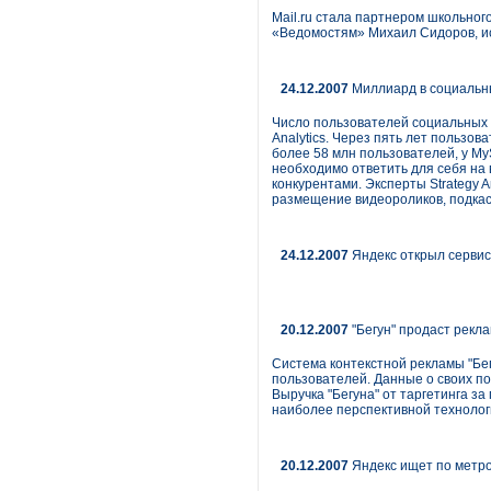
Mail.ru стала партнером школьного
«Ведомостям» Михаил Сидоров, ис
24.12.2007
Миллиард в социальн
Число пользователей социальных с
Analytics. Через пять лет пользов
более 58 млн пользователей, у MyS
необходимо ответить для себя на
конкурентами. Эксперты Strategy 
размещение видеороликов, подкаст
24.12.2007
Яндекс открыл сервис
20.12.2007
"Бегун" продаст рекл
Система контекстной рекламы "Бегу
пользователей. Данные о своих по
Выручка "Бегуна" от таргетинга з
наиболее перспективной технолог
20.12.2007
Яндекс ищет по метр