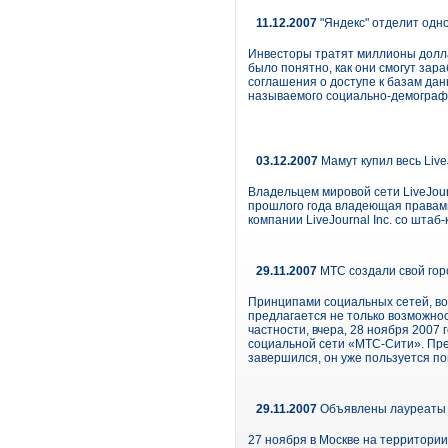
11.12.2007
"Яндекс" отделит одно
Инвесторы тратят миллионы долларо
было понятно, как они смогут зар
соглашения о доступе к базам дан
называемого социально-демографич
03.12.2007
Мамут купил весь Liv
Владельцем мировой сети LiveJour
прошлого года владеющая правами
компании LiveJournal Inc. со штаб
29.11.2007
МТС создали свой гор
Принципами социальных сетей, воз
предлагается не только возможнос
частности, вчера, 28 ноября 200
социальной сети «МТС-Сити». Пред
завершился, он уже пользуется п
29.11.2007
Объявлены лауреаты 
27 ноября в Москве на территори