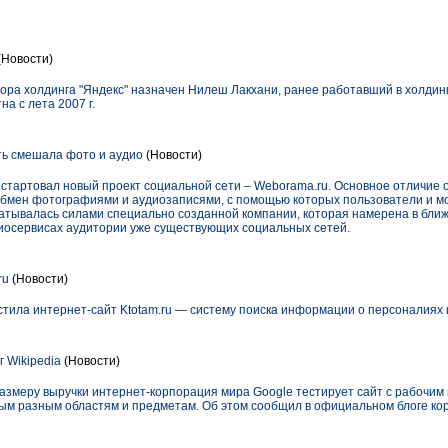
(Новости)
ора холдинга "Яндекс" назначен Нилеш Лакхани, ранее работавший в холдин
а с лета 2007 г.
ь смешала фото и аудио
(Новости)
стартовал новый проект социальной сети – Weborama.ru. Основное отличие о
бмен фотографиями и аудиозаписями, с помощью которых пользователи и мо
атывалась силами специально созданной компании, которая намерена в бли
иосервисах аудитории уже существующих социальных сетей.
ru
(Новости)
тила интернет-сайт Ktotam.ru — систему поиска информации о персоналиях 
 Wikipedia
(Новости)
азмеру выручки интернет-корпорация мира Google тестирует сайт с рабочим 
мым разным областям и предметам. Об этом сообщил в официальном блоге ко