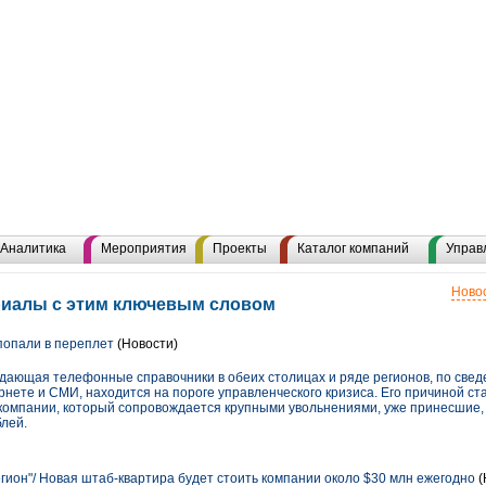
Аналитика
Мероприятия
Проекты
Каталог компаний
Управ
Новос
риалы с этим ключевым словом
опали в переплет
(Новости)
ающая телефонные справочники в обеих столицах и ряде регионов, по свед
нете и СМИ, находится на пороге управленческого кризиса. Его причиной ст
омпании, который сопровождается крупными увольнениями, уже принесшие, 
блей.
гион"/ Новая штаб-квартира будет стоить компании около $30 млн ежегодно
(