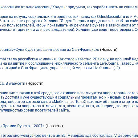
классников от одноклассниц/ Холдинг придумал, как зарабатывать на социал
в на покупку социальных интернет-сетей, таких как Odnoklassniki.ru или Moik
аботать на этих ресурсах. Холдинг "Яндекс" первым предложил способ: он соб
ных пользователей, чтобы показывать им рекламу в рунете в зависимости от п
еского таргетинга для рекламодателей). Холдинг уже ведет переговоры с Odn
eJournal/«Суп» будет управлять сетью из Сан-Франциско
(Новости)
nal стала российская компания. Как стало известно РБК daily, на прошлой не
 на развитие и обслуживание кириллического сегмента LiveJournal, заверши
-квартирой в Сан-Франциско, управляющей мировым LiveJournal (LJ).
од. В wap-сети
(Новости)
никших сначала в веб-среде, все активнее используются операторами сотов
ть доступа к уже существующим социальным проектам, но и к новым, размещ
7 года, оператор сотовой связи «Мобильные ТелеСистемы» объявил о старте 
ставители оператора отмечаю, что, несмотря на то, что период тестирован
опулярностью среди посетителей сайта.
«Премии Рунета – 2007»
(Новости)
и тетрально-культурного центра им Вс. Мейерхольда состоялась IV Церемони