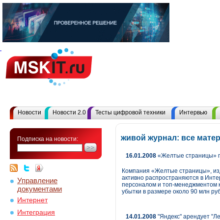
Новости
Новости 2.0
Тесты цифровой техники
Интервью
живой журнал: все мате
Подписка на новости:
16.01.2008
«Желтые страницы» п
Компания «Желтые страницы», изд
активно распространяются в Интер
Управление
персоналом и топ-менеджментом к
документами
убытки в размере около 90 млн ру
Интернет
Интеграция
14.01.2008
"Яндекс" арендует "Ле