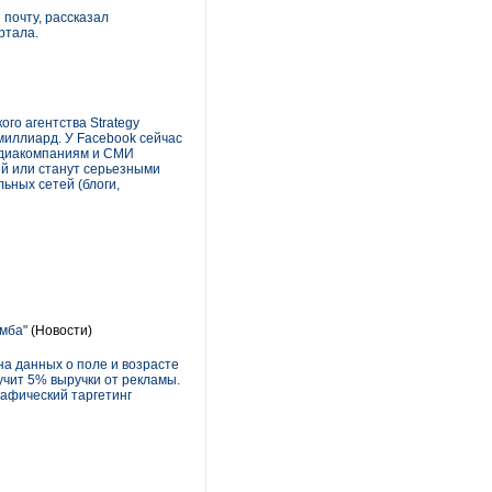
 почту, рассказал
ртала.
го агентства Strategy
 миллиард. У Facebook сейчас
 медиакомпаниям и СМИ
ей или станут серьезными
ьных сетей (блоги,
амба"
(Новости)
на данных о поле и возрасте
учит 5% выручки от рекламы.
рафический таргетинг