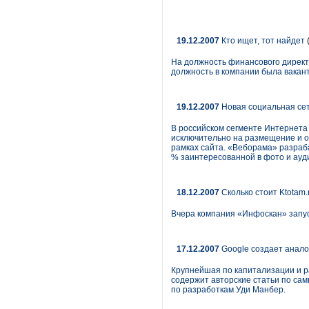
19.12.2007
Кто ищет, тот найдет
На должность финансового директ
должность в компании была вакантн
19.12.2007
Новая социальная сет
В российском сегменте Интернета 
исключительно на размещение и о
рамках сайта. «Веборама» разраб
% заинтересованной в фото и ауд
18.12.2007
Сколько стоит Ktotam.
Вчера компания «Инфоскан» запус
17.12.2007
Google создает аналог
Крупнейшая по капитализации и р
содержит авторские статьи по са
по разработкам Уди Манбер.