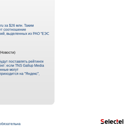
u за $26 млн. Таким
яет соотношение
аний, выделенных из РАО "ЕЭС
(Новости)
будут поставлять рейтинги
кт: если TNS Gallup Media
анные могут
приходится на "Яндекс",
обязательна