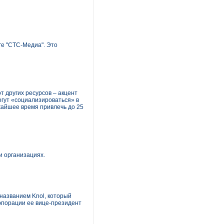
ге "СТС-Медиа". Это
т других ресурсов – акцент
гут «социализироваться» в
жайшее время привлечь до 25
и организациях.
названием Knol, который
рпорации ее вице-президент