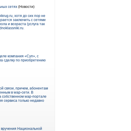
ьных сетях
(Новости)
rug.ru, хотя до сих пор не
ирается заключить с сетями
ола и возраста (услуга так
oklassniki.ru.
деле компания «Суп», с
ла сделку по приобретению
ой связи, причем, абонентам
енным в wap-сети. В
на собственном wap-портале
ия сервиса только недавно
я вручения Национальной