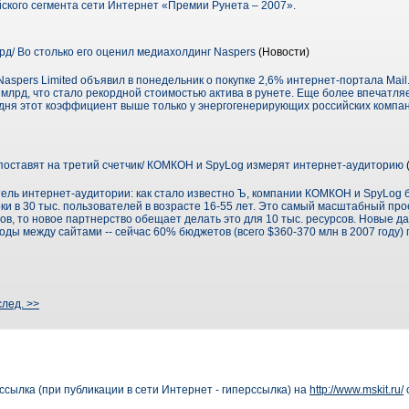
йского сегмента сети Интернет «Премии Рунета – 2007».
лрд/ Во столько его оценил медиахолдинг Naspers
(Новости)
pers Limited объявил в понедельник о покупке 2,6% интернет-портала Mail.r
$1 млрд, что стало рекордной стоимостью актива в рунете. Еще более впечатл
годня этот коэффициент выше только у энергогенерирующих российских комп
поставят на третий счетчик/ КОМКОН и SpyLog измерят интернет-аудиторию
ель интернет-аудитории: как стало известно Ъ, компании КОМКОН и SpyLog 
ки в 30 тыс. пользователей в возрасте 16-55 лет. Это самый масштабный прое
ов, то новое партнерство обещает делать это для 10 тыс. ресурсов. Новые д
ы между сайтами -- сейчас 60% бюджетов (всего $360-370 млн в 2007 году) 
след. >>
сылка (при публикации в сети Интернет - гиперссылка) на
http://www.mskit.ru/