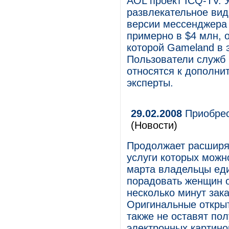
AOL проект ICQ-TV. 
развлекательное вид
версии мессенджера 
примерно в $4 млн, о
которой Gameland в 
Пользователи служб
относятся к дополни
эксперты.
29.02.2008
Приобрест
(Новости)
Продолжает расширят
услуги которых можно
марта владельцы еди
порадовать женщин о
несколько минут зака
Оригинальные открыт
также не оставят по
электронных картино