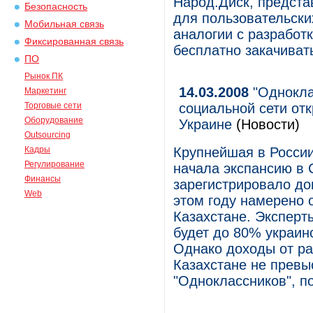
Народ.Диск, предст
Безопасность
для пользовательски
Мобильная связь
аналогии с разработк
Фиксированная связь
бесплатно закачиват
ПО
Рынок ПК
14.03.2008
"Однокла
Маркетинг
Торговые сети
социальной сети от
Оборудование
Украине
(Новости)
Outsourcing
Кадры
Крупнейшая в России
Регулирование
начала экспансию в
Финансы
зарегистрировало доме
Web
этом году намерено 
Казахстане. Эксперт
будет до 80% украинс
Однако доходы от ра
Казахстане не превы
"Одноклассников", п