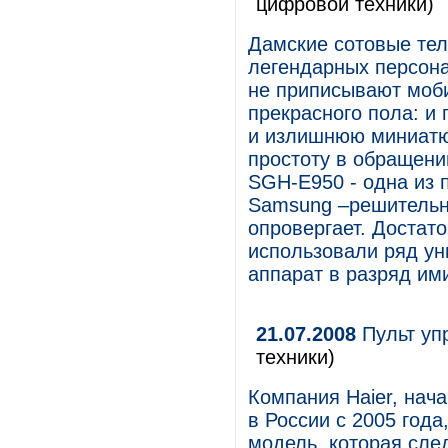
цифровой техники)
Дамские сотовые тел
легендарных персона
не приписывают моб
прекрасного пола: и
и излишнюю миниатю
простоту в обращени
SGH-E950 - одна из 
Samsung –решитель
опровергает. Достато
использовали ряд у
аппарат в разряд им
21.07.2008
Пульт уп
техники)
Компания Haier, нач
в России с 2005 год
модель, которая сле