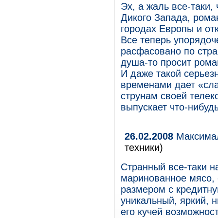
Эх, а жаль все-таки,
Дикого Запада, рома
городах Европы и от
Все теперь упорядоч
расфасовано по стра
душа-то просит роман
И даже такой серьезн
временами дает «сла
струнам своей телек
выпускает что-нибуд
26.02.2008
Максимал
техники)
Странный все-таки н
маринованное мясо,
размером с кредитну
уникальный, яркий, н
его кучей возможност