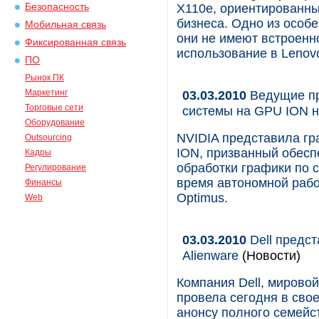
Безопасность
X110e, ориентированны
бизнеса. Одно из особе
Мобильная связь
они не имеют встроенн
Фиксированная связь
использование в Leno
ПО
Рынок ПК
Маркетинг
03.03.2010
Ведущие пр
Торговые сети
системы на GPU ION н
Оборудование
NVIDIA представила гр
Outsourcing
ION, призванный обесп
Кадры
обработки графики по 
Регулирование
время автономной рабо
Финансы
Optimus.
Web
03.03.2010
Dell предст
Alienware
(Новости)
Компания Dell, мирово
провела сегодня в св
анонсу полного семейс