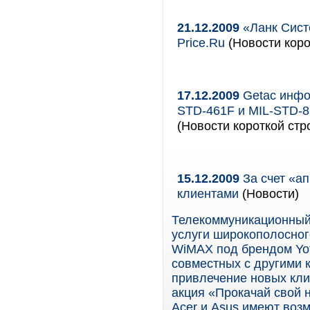
21.12.2009
«Ланк Сист
Price.Ru
(Новости коро
17.12.2009
Getac инфор
STD-461F и MIL-STD-8
(Новости короткой стр
15.12.2009
За счет «ап
клиентами
(Новости)
Телекоммуникационный
услуги широкополосного
WiMAX под брендом Yot
совместных с другими 
привлечение новых клие
акция «Прокачай свой н
Acer и Asus имеют воз