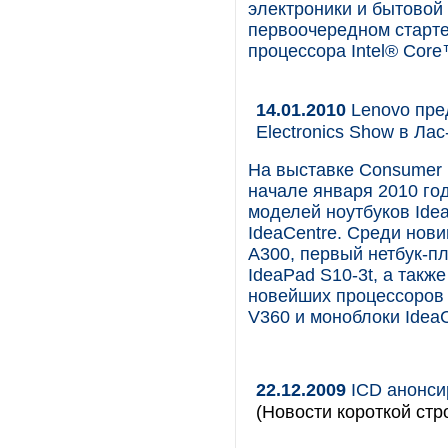
электроники и бытовой
первоочередном старте
процессора Intel® Core
14.01.2010
Lenovo пред
Electronics Show в Лас
На выставке Consumer 
начале января 2010 го
моделей ноутбуков Ide
IdeaCentre. Среди нови
A300, первый нетбук-п
IdeaPad S10-3t, а такж
новейших процессоров I
V360 и моноблоки IdeaC
22.12.2009
ICD анонси
(Новости короткой стр