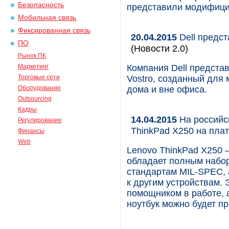
Безопасность
представили модифици
Мобильная связь
Фиксированная связь
20.04.2015
Dell предст
ПО
(Новости 2.0)
Рынок ПК
Маркетинг
Компания Dell предста
Торговые сети
Vostro, созданный для
Оборудование
дома и вне офиса.
Outsourcing
Кадры
14.04.2015
На российс
Регулирование
ThinkPad X250 на плат
Финансы
Web
Lenovo ThinkPad X250 –
обладает полным набор
стандартам MIL-SPEC,
к другим устройствам.
помощником в работе, 
ноутбук можно будет пр