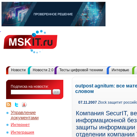
Новости
Новости 2.0
Тесты цифровой техники
Интервью
outpost agnitum: все ма
Подписка на новости:
словом
07.11.2007
Zlock защитит россий
Управление
Компания SecurIT, в
документами
информационной без
Интернет
защиты информации о
Интеграция
отделении компании 