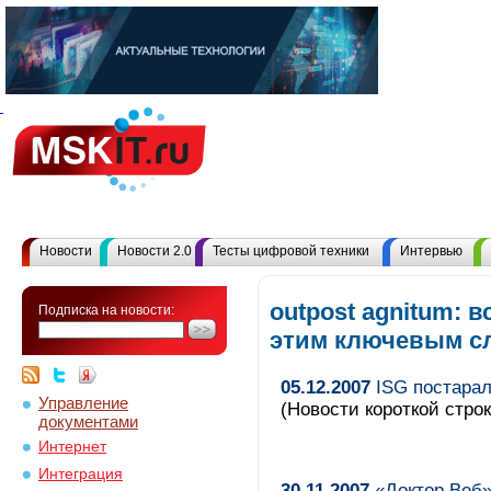
Новости
Новости 2.0
Тесты цифровой техники
Интервью
outpost agnitum: 
Подписка на новости:
этим ключевым с
05.12.2007
ISG постарал
Управление
(Новости короткой строк
документами
Интернет
Интеграция
30.11.2007
«Доктор Веб»