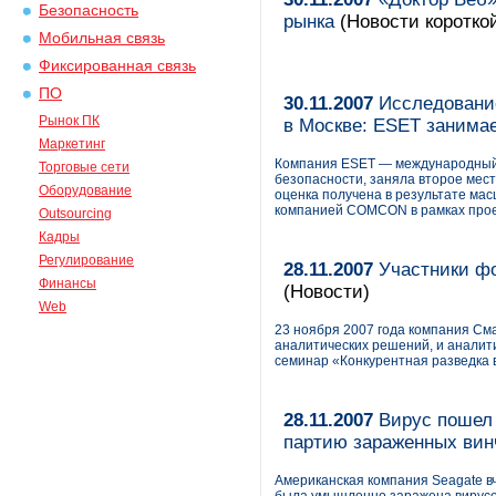
Безопасность
рынка
(Новости короткой
Мобильная связь
Фиксированная связь
ПО
30.11.2007
Исследование
Рынок ПК
в Москве: ESET занимае
Маркетинг
Компания ESET — международный 
Торговые сети
безопасности, заняла второе мест
Оборудование
оценка получена в результате ма
компанией COMCON в рамках прое
Outsourcing
Кадры
Регулирование
28.11.2007
Участники фо
Финансы
(Новости)
Web
23 ноября 2007 года компания С
аналитических решений, и аналит
семинар «Конкурентная разведка 
28.11.2007
Вирус пошел 
партию зараженных вин
Американская компания Seagate вч