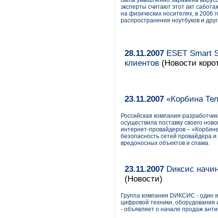
была умышленно заражена вирусом
эксперты считают этот акт сабот
на физических носителях, в 2006 г
распространения ноутбуков и дру
28.11.2007
ESET Smart S
клиентов
(Новости корот
23.11.2007
«Корбина Тел
Российская компания-разработчи
осуществила поставку своего ново
интернет-провайдеров – «Корбин
безопасность сетей провайдера и 
вредоносных объектов и спама.
23.11.2007
Dиксис начин
(Новости)
Группа компания DИКСИС - один и
цифровой техники, оборудования и
- объявляет о начале продаж ант