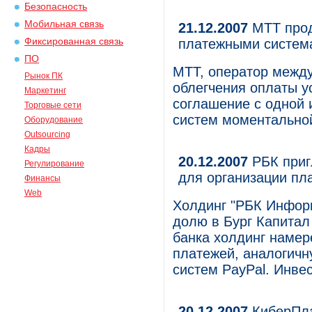
Безопасность
Мобильная связь
21.12.2007
МТТ прод
Фиксированная связь
платежными систем
ПО
МТТ, оператор между
Рынок ПК
облегчения оплаты у
Маркетинг
соглашение с одной 
Торговые сети
систем моментальной
Оборудование
Outsourcing
Кадры
20.12.2007
РБК приг
Регулирование
для организации пл
Финансы
Web
Холдинг "РБК Инфор
долю в Бург Капитал
банка холдинг намер
платежей, аналогичн
систем PayPal. Инвес
20.12.2007
КиберПла