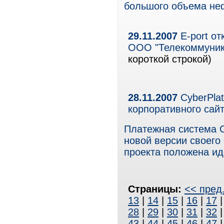
большого объема не
29.11.2007
Е-port от
ООО "Телекоммуник
короткой строкой)
28.11.2007
CyberPla
корпоративного сайт
Платежная система C
новой версии своего
проекта положена ид
Страницы:
<< пред
13
|
14
|
15
|
16
|
17
28
|
29
|
30
|
31
|
32
43
|
44
|
45
|
46
|
47