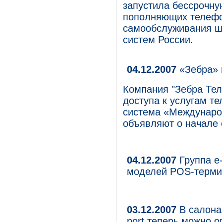
запустила бессрочну
пополняющих телефо
самообслуживания ш
систем России.
04.12.2007
«Зебра» 
Компания "Зебра Тел
доступа к услугам т
система «Междунар
объявляют о начале 
04.12.2007
Группа e-
моделей POS-терми
03.12.2007
В салона
port теперь можно о