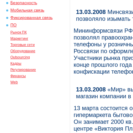
Безопасность
Мобильная связь
13.03.2008
Минсвязи
Фиксированная связь
позволяло изымать 
ПО
Мининформсвязи РФ о
Рынок ПК
позволял правоохра
Маркетинг
телефоны у розничны
Торговые сети
Россвязи по оформл
Оборудование
Участники рынка при
Outsourcing
Кадры
конце прошлого года
Регулирование
конфискации телефо
Финансы
Web
13.03.2008
«Мир» вы
магазин компании в
13 марта состоится 
гипермаркета бытово
Он занимает 2000 кв
центре «Виктория Пла