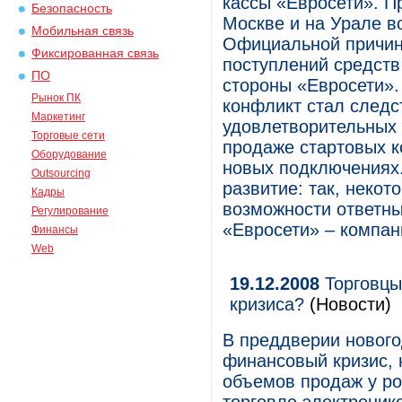
кассы «Евросети». П
Безопасность
Москве и на Урале в
Мобильная связь
Официальной причин
Фиксированная связь
поступлений средств
ПО
стороны «Евросети»
Рынок ПК
конфликт стал следс
Маркетинг
удовлетворительных 
Торговые сети
продаже стартовых ко
Оборудование
новых подключениях.
Outsourcing
развитие: так, неко
Кадры
возможности ответны
Регулирование
«Евросети» – компа
Финансы
Web
19.12.2008
Торговцы
кризиса?
(Новости)
В преддверии нового
финансовый кризис,
объемов продаж у ро