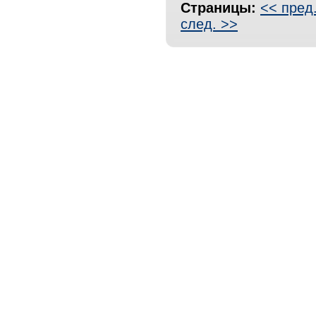
Страницы:
<< пред
след. >>