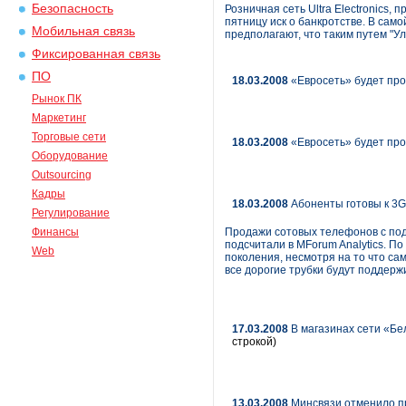
Безопасность
Розничная сеть Ultra Electronics,
пятницу иск о банкротстве. В само
Мобильная связь
предполагают, что таким путем "У
Фиксированная связь
ПО
18.03.2008
«Евросеть» будет пр
Рынок ПК
Маркетинг
Торговые сети
18.03.2008
«Евросеть» будет пр
Оборудование
Outsourcing
Кадры
18.03.2008
Абоненты готовы к 3G
Регулирование
Финансы
Продажи сотовых телефонов с подд
подсчитали в MForum Analytics. По
Web
поколения, несмотря на то что са
все дорогие трубки будут поддерж
17.03.2008
В магазинах сети «Бе
строкой)
13.03.2008
Минсвязи отменило пр