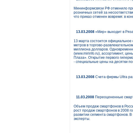
Мининформсвязи РФ отменило при
розничных сетей за несоответств
что приказ отменен вовремя: в ко
13.03.2008
«Мир» выходит в Ряза
13 марта состоится официальное о
метров в торгово-развлекательном
миллиона долларов. Одновременно
(www.mirinfo.ru), ассортимент, ц
Плаза». Открытие первого гиперм
- специальные цены на десятки п
13.03.2008
Счета фирмы Ultra ра
11.03.2008
Переоцененные смарт
Объем продаж смартфонов в России
рост продаж смарт­фонов в 2008 г
развитии сегмента смартфонов. В
эксперты.