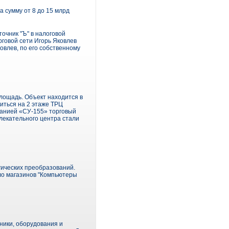
 сумму от 8 до 15 млрд
очник "Ъ" в налоговой
рговой сети Игорь Яковлев
ковлев, по его собственному
лощадь. Объект находится в
иться на 2 этаже ТРЦ
панией «СУ-155» торговый
лекательного центра стали
гических преобразований.
сло магазинов "Компьютеры
ники, оборудования и