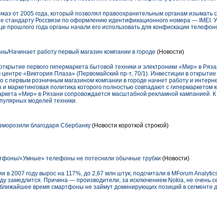
каз от 2005 года, который позволял правоохранительным органам изымать 
ие стандарту Россвязи по оформлению идентификационного номера — IMEI. У
нце прошлого года органы начали его использовать для конфискации телефон
нь/Начинает работу первый магазин компании в городе
(Новости)
ткрытие первого гипермаркета бытовой техники и электроники «Мир» в Рязан
 центре «Виктория Плаза» (Первомайский пр-т, 70/1). Инвестиции в открытие
 с первым розничным магазином компании в городе начнет работу и интерн
ены и маркетинговая политика которого полностью совпадают с гипермаркетом
аркета «Мир» в Рязани сопровождается масштабной рекламной кампанией. К
опулярных моделей техники.
зморозили благодаря Сбербанку
(Новости короткой строкой)
фоны/«Умные» телефоны не потеснили обычные трубки
(Новости)
 в 2007 году вырос на 117%, до 2,67 млн штук, подсчитали в MForum Analytic
оду замедлится. Причина — производители, за исключением Nokia, не очень 
 ближайшее время смартфоны не займут доминирующих позиций в сегменте д