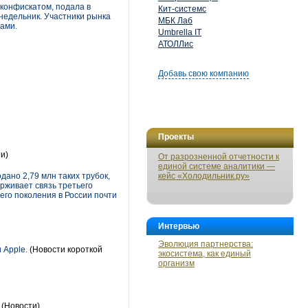
 конфискатом, подала в
Кит-системс
понедельник. Участники рынка
МБК Лаб
рами.
Umbrella IT
АТОЛЛис
Добавь свою компанию
Проекты
и)
От разрозненной отчетности к
единой системе аналитики —
ано 2,79 млн таких трубок,
кейс «Холодильник.ру»
ерживает связь третьего
его поколения в России почти
Интервью
Эволюция партнерства:
 Apple.
(Новости короткой
экосистема, как единый
организм
(Новости)