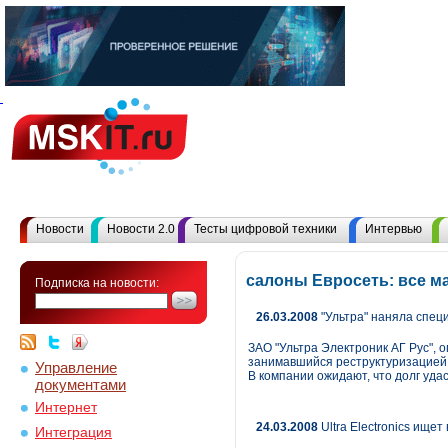
Новости
Новости 2.0
Тесты цифровой техники
Интервью
салоны Евросеть: все м
Подписка на новости:
26.03.2008
"Ультра" наняла спец
ЗАО "Ультра Электроник АГ Рус", о
занимавшийся реструктуризацией з
Управление
В компании ожидают, что долг удас
документами
Интернет
24.03.2008
Ultra Electronics ищет
Интеграция