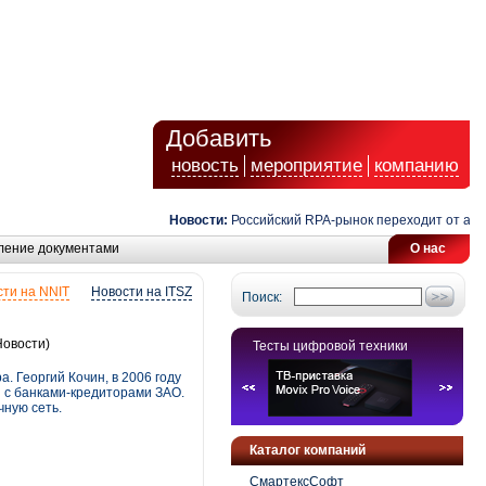
Добавить
новость
мероприятие
компанию
Новости:
Российский RPA-рынок переходит от автомат
ление документами
О нас
ти на NNIT
Новости на ITSZ
Поиск:
Новости)
Тесты цифровой техники
а. Георгий Кочин, в 2006 году
ы с банками-кредиторами ЗАО.
чную сеть.
Каталог компаний
СмартексСофт