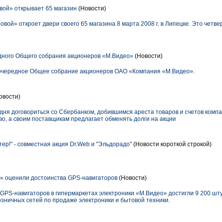
ой» открывает 65 магазин
(Новости)
вой» откроет двери своего 65 магазина 8 марта 2008 г. в Липецке. Это четве
дного Общего собрания акционеров «М.Видео»
(Новости)
еочередное Общее собрание акционеров ОАО «Компания «М.Видео».
овости)
егодня договориться со Сбербанком, добившимся ареста товаров и счетов комп
во, а своим поставщикам предлагает обменять долги на акции
ер!" - совместная акция Dr.Web и "Эльдорадо"
(Новости короткой строкой)
» оценили достоинства GPS-навигаторов
(Новости)
GPS-навигаторов в гипермаркетах электроники «М.Видео» достигли 9 200 шт
зничных сетей по продаже электроники и бытовой техники.