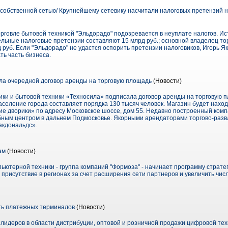
собственной сетью/ Крупнейшему сетевику насчитали налоговых претензий на
рговле бытовой техникой "Эльдорадо" подозревается в неуплате налогов. Ист
ельные налоговые претензии составляют 15 млрд руб.; основной владелец то
д руб. Если "Эльдорадо" не удастся оспорить претензии налоговиков, Игорь Я
ь часть бизнеса.
а очередной договор аренды на торговую площадь
(Новости)
ики и бытовой техники «Техносила» подписала договор аренды на торговую п
селение города составляет порядка 130 тысяч человек. Магазин будет наход
ие дворики» по адресу Московское шоссе, дом 55. Недавно построенный ком
ным центром в дальнем Подмосковье. Якорными арендаторами торгово-разв
акдональдс».
ам
(Новости)
ьютерной техники - группа компаний "Формоза" - начинает программу страте
присутствие в регионах за счет расширения сети партнеров и увеличить чи
ть платежных терминалов
(Новости)
 лидеров в области дистрибуции, оптовой и розничной продажи цифровой тех