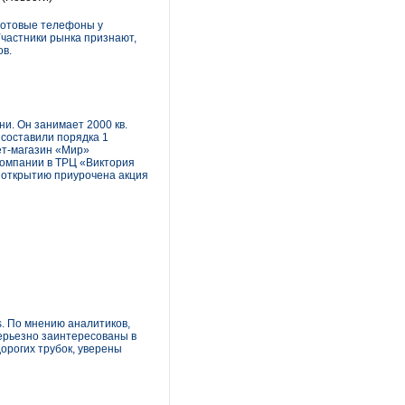
сотовые телефоны у
частники рынка признают,
ов.
и. Он занимает 2000 кв.
 составили порядка 1
ет-магазин «Мир»
 компании в ТРЦ «Виктория
 открытию приурочена акция
s. По мнению аналитиков,
серьезно заинтересованы в
орогих трубок, уверены