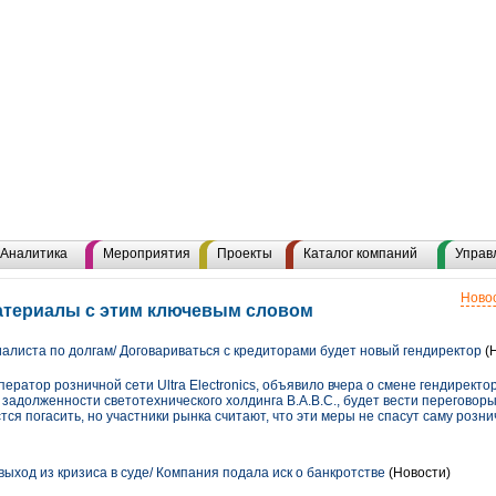
Аналитика
Мероприятия
Проекты
Каталог компаний
Управ
Новос
атериалы с этим ключевым словом
иалиста по долгам/ Договариваться с кредиторами будет новый гендиректор
(
ператор розничной сети Ultra Electronics, объявило вчера о смене гендиректор
адолженности светотехнического холдинга В.А.В.С., будет вести переговор
тся погасить, но участники рынка считают, что эти меры не спасут саму розни
 выход из кризиса в суде/ Компания подала иск о банкротстве
(Новости)