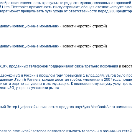
 приобретшая известность в результате ряда скандалов, связанных с торговлей
й Ultra Electronics причастность к иску отрицают, обещая отозвать его уже в 
льтра" может прощупывать пути ухода от ответственности перед 230 кредито
одавать коллекционные мобильники
(Новости короткой строкой)
одавать коллекционные мобильники
(Новости короткой строкой)
/10% проданных телефонов поддерживают связь третьего поколения
(Новост
ержкой 3G в России в прошлом году превысили 1 млрд долл. За год было прод
 данным J’son & Partners, каждая десятая трубка, купленная в 2007 году, подд
ми сети еще не запущены в эксплуатацию. К полноценному запуску услуг треть
ивать 3G, уверены участники рынка.
лый Ветер Цифровой» начинается продажа ноутбука MacBook Air от компании
авило двух нулей/ Которое позволяло изымать телефоны у розничных сетей