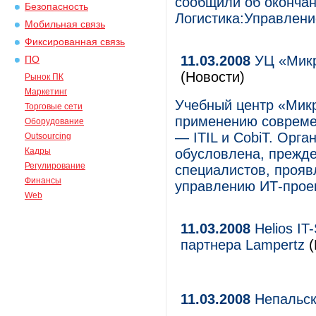
сообщили об окончан
Безопасность
Логистика:Управлени
Мобильная связь
Фиксированная связь
11.03.2008
УЦ «Микро
ПО
(Новости)
Рынок ПК
Маркетинг
Учебный центр «Микр
Торговые сети
применению совреме
Оборудование
— ITIL и CobiT. Орг
Outsourcing
Кадры
обусловлена, прежде
Регулирование
специалистов, проя
Финансы
управлению ИТ-прое
Web
11.03.2008
Helios IT
партнера Lampertz
(
11.03.2008
Непальск