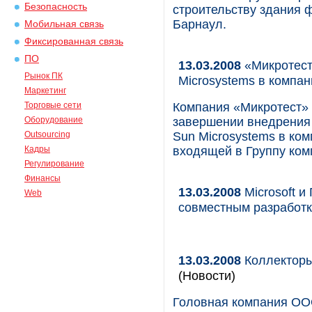
Безопасность
строительству здания 
Барнаул.
Мобильная связь
Фиксированная связь
ПО
13.03.2008
«Микротест
Рынок ПК
Microsystems в компа
Маркетинг
Торговые сети
Компания «Микротест» 
Оборудование
завершении внедрения
Outsourcing
Sun Microsystems в ко
Кадры
входящей в Группу ко
Регулирование
Финансы
13.03.2008
Microsoft и
Web
совместным разработ
13.03.2008
Коллекторы
(Новости)
Головная компания ООО