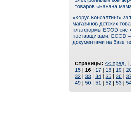
товаров «Банана-мам
«Корус Консалтинг» за
магазинов детских тов
платформы ECOD систе
поставщиками. ECOD –
документами на базе тех
Страницы:
<< пред.
|
15
|
16
|
17
|
18
|
19
|
2
32
|
33
|
34
|
35
|
36
|
3
49
|
50
|
51
|
52
|
53
|
5