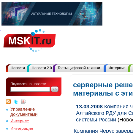
Новости
Новости 2.0
Тесты цифровой техники
Интервью
серверные реше
Подписка на новости:
материалы с эт
13.03.2008
Компания Ч
Управление
Алтайского РДУ для С
документами
системы России
(Ново
Интернет
Интеграция
Компания Черус заверш