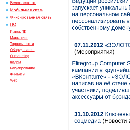
Ведущий российский
Безопасность
запускает уникальны
Мобильная связь
на персональном сай
Фиксированная связь
персонализировать ве
ПО
собственному домену
Рынок ПК
Маркетинг
Торговые сети
07.11.2012
«ЗОЛОТО о
Оборудование
(Мероприятия)
Outsourcing
Кадры
Elitegroup Computer 
Регулирование
кампании в крупнейш
Финансы
«ВКонтакте» - «ЗОЛОТ
Web
написав на её стене 
участники, поделивш
аксессуары от брэнд
31.10.2012
Ключевые
соцмедиа
(Новости 2