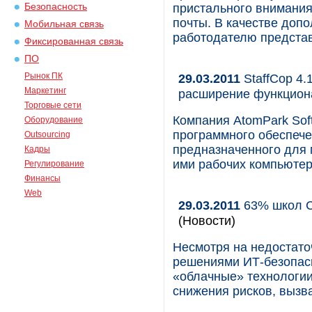
Безопасность
пристального внимания
почты. В качестве доп
Мобильная связь
работодателю представ
Фиксированная связь
ПО
Рынок ПК
29.03.2011
StaffCop 4.
Маркетинг
расширение функцион
Торговые сети
Компания AtomPark Sof
Оборудование
программного обеспече
Outsourcing
предназначенного для 
Кадры
ими рабочих компьютеро
Регулирование
Финансы
Web
29.03.2011
63% школ С
(Новости)
Несмотря на недостат
решениями ИТ-безопасн
«облачные» технологи
снижения рисков, вызв