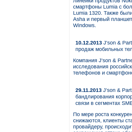
линейки продуктов Nok
смартфоны Lumia с бо
Lumia 1320. Также был
Asha и первый планшетн
Windows.
10.12.2013
J’son & Par
продаж мобильных те
Компания J’son & Partn
исследования российск
телефонов и смартфон
29.11.2013
J’son & Par
бандлирования корпор
связи в сегментах S
По мере роста конкуре
снижаются, клиенты ст
провайдеру, происходи