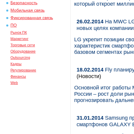
Безопасность
который откроет милли
Мобильная связь
Фиксированная связь
26.02.2014
На MWC LG 
ПО
новых целях компании
Рынок ПК
LG укрепит позиции св
Маркетинг
характеристик смартфо
Торговые сети
базовом сегментах ры
Оборудование
Outsourcing
Кадры
18.02.2014
Fly планиру
Регулирование
(Новости)
Финансы
Web
Основной итог работы М
России – рост доли рын
прогнозировать дальне
31.01.2014
Samsung пр
смартфонов GALAXY Bl