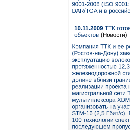
9001-2008 (ISO 9001
DAR/TGA и в российс
10.11.2009
ТТК гото
объектов
(Новости)
Компания ТТК и ее р
(Ростов-на-Дону) за
эксплуатацию волоко
протяженностью 12,3
железнодорожной ст
долине вблизи грани
реализации проекта н
магистральной сети 
мультиплексора XDM-
организовать на уча
STM-16 (2,5 Гбит/с)
100 технологии спек
последующем пропус