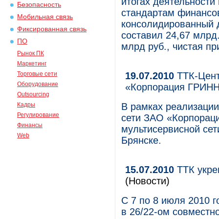
итогах деятельности
Безопасность
стандартам финансо
Мобильная связь
консолидированный д
Фиксированная связь
составил 24,67 млрд
ПО
млрд руб., чистая п
Рынок ПК
Маркетинг
Торговые сети
19.07.2010
ТТК-Цент
Оборудование
«Корпорация ГРИН
Outsourcing
Кадры
В рамках реализации
Регулирование
сети ЗАО «Корпорац
Финансы
мультисервисной сет
Web
Брянске.
15.07.2010
ТТК укре
(Новости)
С 7 по 8 июля 2010 
в 26/22-ом совместн