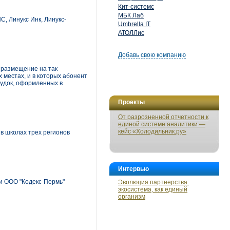
Кит-системс
МБК Лаб
, Линукс Инк, Линукс-
Umbrella IT
АТОЛЛис
Добавь свою компанию
 размещение на так
 местах, и в которых абонент
будок, оформленных в
Проекты
От разрозненной отчетности к
единой системе аналитики —
кейс «Холодильник.ру»
в школах трех регионов
Интервью
и ООО "Кодекс-Пермь"
Эволюция партнерства:
экосистема, как единый
организм