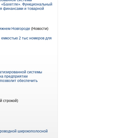
ированной системы
и «Бахетле». Функциональный
ия финансами и товарной
Нижнем Новгороде
(Новости)
 емкостью 2 тыс номеров для
матизированной системы
 на предприятии
 позволит обеспечить
й строкой)
проводной широкополосной