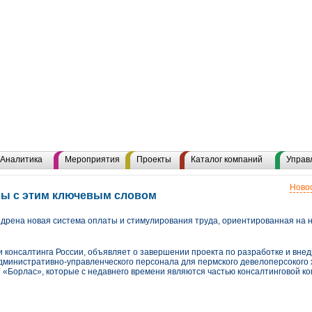
Аналитика
Мероприятия
Проекты
Каталог компаний
Управ
Новос
лы с этим ключевым словом
дрена новая система оплаты и стимулирования труда, ориентированная на 
и консалтинга России, объявляет о завершении проекта по разработке и вн
дминистративно-управленческого персонала для пермского девелоперсокого 
 «Борлас», которые с недавнего времени являются частью консалтинговой к