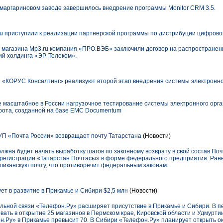
м маргариновом заводе завершилось внедрение программы Monitor CRM 3.5.
u приступили к реализации партнерской программы по дистрибуции цифрово
 магазина Mp3.ru компания «ПРО.ВЭБ» заключили договор на распространен
ий холдинга «ЭР-Телеком».
«КОРУС Консалтинг» реализуют второй этап внедрения системы электронн
е масштабное в России нагрузочное тестирование системы электронного орг
рота, созданной на базе EMC Documentum
П «Почта России» возвращает почту Татарстана
(Новости)
лжна будет начать выработку шагов по законному возврату в свой состав По
в регистрации «Татарстан Почтасы» в форме федерального предприятия. Ран
ликанскую почту, что противоречит федеральным законам.
ет в развитие в Прикамье и Сибири $2,5 млн
(Новости)
льной связи «Телефон.Ру» расширяет присутствие в Прикамье и Сибири. В п
ать в открытие 25 магазинов в Пермском крае, Кировской области и Удмуртии
н.Ру» в Прикамье превысит 70. В Сибири «Телефон.Ру» планирует открыть ок