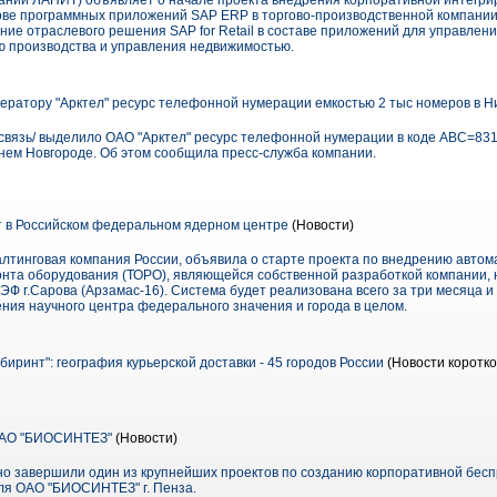
аний ЛАНИТ) объявляет о начале проекта внедрения корпоративной интегр
ове программных приложений SAP ERP в торгово-производственной компани
ние отраслевого решения SAP for Retail в составе приложений для управлен
ию производства и управления недвижимостью.
ератору "Арктел" ресурс телефонной нумерации емкостью 2 тыс номеров в 
ссвязь/ выделило ОАО "Арктел" ресурс телефонной нумерации в коде АВС=831
жнем Новгороде. Об этом сообщила пресс-служба компании.
т в Российском федеральном ядерном центре
(Новости)
алтинговая компания России, объявила о старте проекта по внедрению авто
онта оборудования (ТОРО), являющейся собственной разработкой компании,
г.Сарова (Арзамас-16). Система будет реализована всего за три месяца и
ния научного центра федерального значения и города в целом.
иринт": география курьерской доставки - 45 городов России
(Новости коротко
ОАО "БИОСИНТЕЗ"
(Новости)
но завершили один из крупнейших проектов по созданию корпоративной бес
) для ОАО "БИОСИНТЕЗ" г. Пенза.