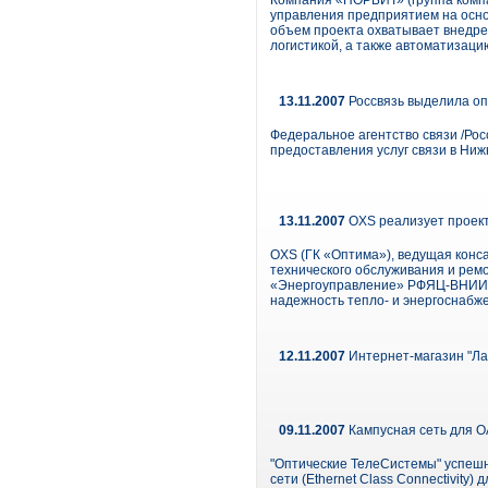
Компания «НОРБИТ» (группа комп
управления предприятием на осн
объем проекта охватывает внедре
логистикой, а также автоматизац
13.11.2007
Россвязь выделила оп
Федеральное агентство связи /Ро
предоставления услуг связи в Ни
13.11.2007
OXS реализует проек
OXS (ГК «Оптима»), ведущая конс
технического обслуживания и рем
«Энергоуправление» РФЯЦ-ВНИИЭФ 
надежность тепло- и энергоснабже
12.11.2007
Интернет-магазин "Лаб
09.11.2007
Кампусная сеть для 
"Оптические ТелеСистемы" успеш
сети (Ethernet Class Connectivity