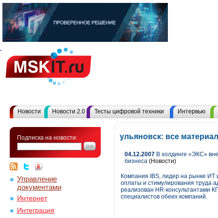
Новости
Новости 2.0
Тесты цифровой техники
Интервью
ульяновск: все материа
Подписка на новости:
04.12.2007
В холдинге «ЭКС» вне
бизнеса
(Новости)
Компания IBS, лидер на рынке ИТ 
Управление
оплаты и стимулирования труда а
документами
реализован HR-консультантами КГ
специалистов обеих компаний.
Интернет
Интеграция