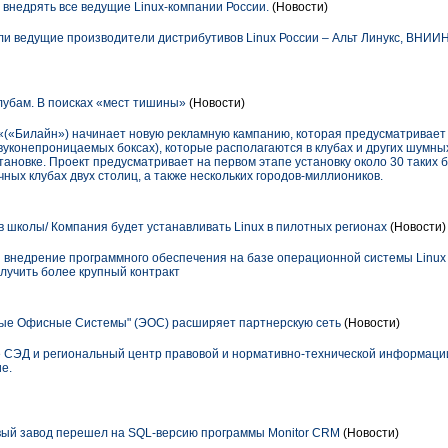
 внедрять все ведущие Linux-компании России.
(Новости)
и ведущие производители дистрибутивов Linux России – Альт Линукс, ВНИИНС
убам. В поисках «мест тишины»
(Новости)
(«Билайн») начинает новую рекламную кампанию, которая предусматривает
конепроницаемых боксах), которые располагаются в клубах и других шумных
тановке. Проект предусматривает на первом этапе установку около 30 таких 
ных клубах двух столиц, а также нескольких городов-миллиоников.
в школы/ Компания будет устанавливать Linux в пилотных регионах
(Новости)
и внедрение программного обеспечения на базе операционной системы Linux 
лучить более крупный контракт
ые Офисные Системы" (ЭОС) расширяет партнерскую сеть
(Новости)
 СЭД и региональный центр правовой и нормативно-технической информаци
е.
ый завод перешел на SQL-версию программы Monitor CRM
(Новости)