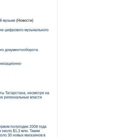
й музыки
(Новости)
ие цифрового музыкального
ого документооборота
анизационно-
чты Татарстана, несмотря на
ее региональные власти
ервом полугодии 2008 года
 около $1,3 млн. Таким
оло 30 новых магазинов в