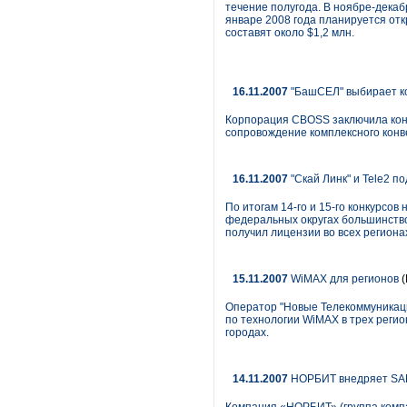
течение полугода. В ноябре-декаб
январе 2008 года планируется от
составят около $1,2 млн.
16.11.2007
"БашСЕЛ" выбирает к
Корпорация CBOSS заключила конт
сопровождение комплексного конв
16.11.2007
"Скай Линк" и Tele2 п
По итогам 14-го и 15-го конкурсо
федеральных округах большинство л
получил лицензии во всех регионах
15.11.2007
WiMAX для регионов
(
Оператор "Новые Телекоммуникаци
по технологии WiMAX в трех регио
городах.
14.11.2007
НОРБИТ внедряет SAP