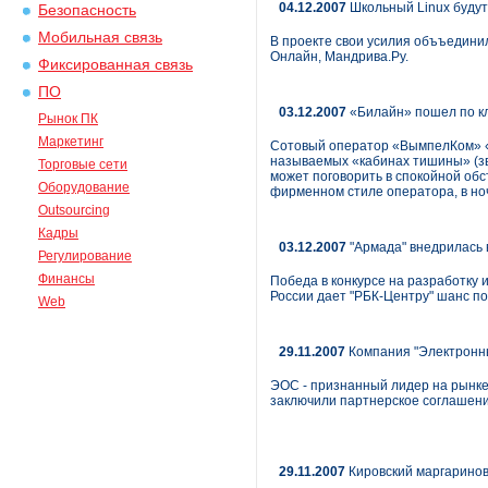
04.12.2007
Школьный Linux будут
Безопасность
Мобильная связь
В проекте свои усилия объъединил
Онлайн, Мандрива.Ру.
Фиксированная связь
ПО
03.12.2007
«Билайн» пошел по кл
Рынок ПК
Маркетинг
Сотовый оператор «ВымпелКом» «
называемых «кабинах тишины» (зву
Торговые сети
может поговорить в спокойной обс
Оборудование
фирменном стиле оператора, в ноч
Outsourcing
Кадры
03.12.2007
"Армада" внедрилась 
Регулирование
Финансы
Победа в конкурсе на разработку 
России дает "РБК-Центру" шанс по
Web
29.11.2007
Компания "Электронн
ЭОС - признанный лидер на рынке
заключили партнерское соглашени
29.11.2007
Кировский маргаринов