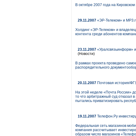
В октябре 2007 года на Кировско
29.11.2007
«ЭР-Телеком» и MP3.r
Холдинг «ЭР-Телеком» и владелец
контента среди абонентов компан
23.11.2007
«Уралсвязьинформ» и 
(Новости)
В рамках проекта проведено само
распорядительного документообо
20.11.2007
Почтовая история/ФГУ
На этой неделе «Почта России» до
то что арбитражный суд отказал 
пытались приватизировать респуб
19.11.2007
Телефон.Ру инвестиру
Федеральная сеть магазинов моби
компания рассчитывает инвестиров
образом число магазинов «Телефо