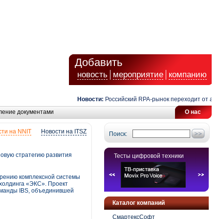
Добавить
новость
мероприятие
компанию
Новости:
Российский RPA-рынок переходит от автомат
ление документами
О нас
ти на NNIT
Новости на ITSZ
Поиск:
новую стратегию развития
Тесты цифровой техники
едрению комплексной системы
холдинга «ЭКС». Проект
оманды IBS, объединившей
Каталог компаний
СмартексСофт