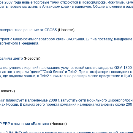
ре 2007 года новые торговые точки откроются в Новосибирске, Искитиме, Кеме
крыть первые магазины в Алтайском крае - в Барнауле. Общие вложения в ра
онвергентное решение от CBOSS
(Новости)
ракт с башкирским оператором связи ЗАО "БашСЕЛ" на поставку, внедрение 
ергентного IT-решения.
оделили центр
(Новости)
в на получение лицензий на оказание услуг сотовой связи стандарта GSM-180
отов выиграли "дочки" "Скай Линка" и Tele2. При этом фаворит последних кон
, где подавал заявки, а Tele2 значительно расширил свое присутствие в ЦФО.
Новости)
и" планирует в апреле-мае 2008 г. запустить сети мобильного широкополосн
нах России. В рамках этого проекта компания намерена установить около 200
 ERP в компании «Бахетле»
(Новости)