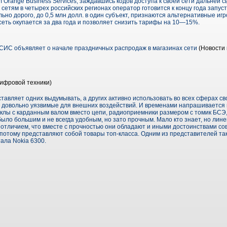
 Orange Business Services, заждавшись кодов доступа к своей сети дальней св
сетям в четырех российских регионах оператор готовится к концу года запуст
ьно дорого, до 0,5 млн долл. в один субъект, признаются альтернативные игр
сеть окупается за два года и позволяет снизить тарифы на 10—15%.
ИС объявляет о начале праздничных распродаж в магазинах сети
(Новости 
ифровой техники)
тавляет одних выдумывать, а других активно использовать во всех сферах сво
о довольно уязвимые для внешних воздействий. И временами напрашивается н
клы с карданным валом вместо цепи, радиоприемники размером с томик БСЭ
было большим и не всегда удобным, но зато прочным. Мало кто знает, но лин
м отличием, что вместе с прочностью они обладают и иными достоинствами с
потому представляют собой товары топ-класса. Одним из представителей так
тала Nokia 6300.