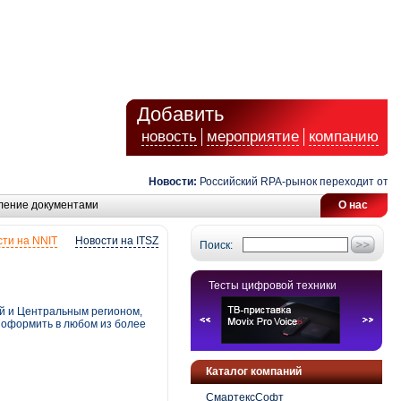
Добавить
новость
мероприятие
компанию
Новости:
Российский RPA-рынок переходит от авто
ление документами
О нас
ти на NNIT
Новости на ITSZ
Поиск:
Тесты цифровой техники
й и Центральным регионом,
о оформить в любом из более
Каталог компаний
СмартексСофт