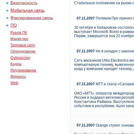
Безопасность
Стабильное положение на рынке 
Мобильная связь
Фиксированная связь
07.11.2007
Поликом Про принял а
ПО
30 октября в Хабаровске состоялс
выступает Microsoft. Всего в рам
Рынок ПК
Перми, завершится она 22 ноября
Маркетинг
Торговые сети
07.11.2007
Не в складах с законо
Оборудование
Outsourcing
Сеть магазинов Ultra Electronics
Кадры
компьютерную технику, вывезенную
когда у компании находят технику,
Регулирование
Финансы
Web
07.11.2007
МТТ и театр «Сатири
ОАО «МТТ», оператор междугородн
России и подарил жителям респуб
Константина Райкина. Выступлени
событием в республике, было орг
07.11.2007
Orange строит зоновые