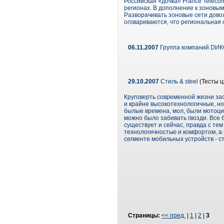
Российская «дочка» France Telecom
регионах. В дополнение к зоновым 
Разворачивать зоновые сети довол
оговариваются, что региональная 
06.11.2007
Группа компаний DИКС
29.10.2007
Стиль & steel
(Тесты ц
Круговерть современной жизни зас
и крайне высокотехнологичные, н
былые времена, мол, были мотоци
можно было забивать гвозди. Все 
существует и сейчас, правда с те
технологичностью и комфортом, а 
сегменте мобильных устройств - с
Страницы:
<< пред.
|
1
|
2
|
3