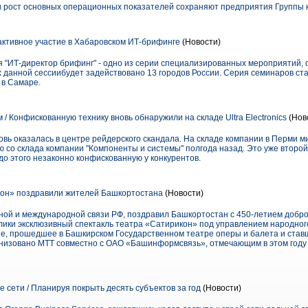
и рост основных операционных показателей сохраняют предприятия Группы 
ктивное участие в Хабаровском ИТ-брифинге
(Новости)
я "ИТ-директор брифинг" - одно из серии специализированных мероприятий,
ках данной сессиибудет задействовано 13 городов России. Серия семинаров ст
 в Самаре.
м / Конфискованную технику вновь обнаружили на складе Ultra Electronics
(Нов
 вновь оказалась в центре рейдерского скандала. На складе компании в Перми
 со склада компании "Компоненты и системы" полгода назад. Это уже второй
 до этого незаконно конфискованную у конкурентов.
кон» поздравили жителей Башкортостана
(Новости)
ой и международной связи РФ, поздравил Башкортостан с 450-летием добро
лики эксклюзивный спектакль театра «Сатирикон» под управлением народног
е, прошедшее в Башкирском Государственном театре оперы и балета и ста
анизовано МТТ совместно с ОАО «Башинформсвязь», отмечающим в этом году 
 сети / Планируя покрыть десять субъектов за год
(Новости)