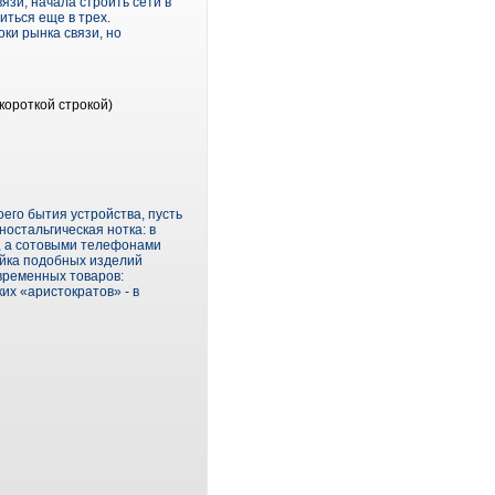
язи, начала строить сети в
иться еще в трех.
оки рынка связи, но
короткой строкой)
его бытия устройства, пусть
остальгическая нотка: в
, а сотовыми телефонами
ейка подобных изделий
овременных товаров:
их «аристократов» - в