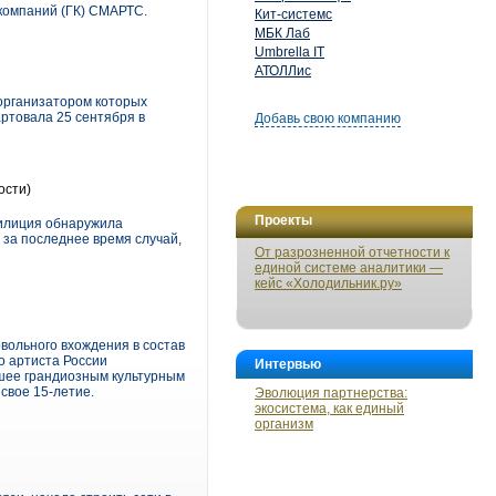
компаний (ГК) СМАРТС.
Кит-системс
МБК Лаб
Umbrella IT
АТОЛЛис
 организатором которых
артовала 25 сентября в
Добавь свою компанию
ости)
Проекты
 милиция обнаружила
 за последнее время случай,
От разрозненной отчетности к
единой системе аналитики —
кейс «Холодильник.ру»
вольного вхождения в состав
о артиста России
Интервью
вшее грандиозным культурным
свое 15-летие.
Эволюция партнерства:
экосистема, как единый
организм