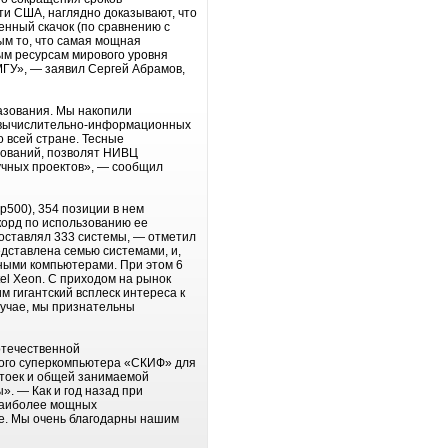
и США, наглядно доказывают, что
нный скачок (по сравнению с
ым то, что самая мощная
ым ресурсам мирового уровня
ГУ», — заявил Сергей Абрамов,
азования. Мы накопили
х вычислительно-информационных
о всей стране. Тесные
дований, позволят НИВЦ
учных проектов», — сообщил
500), 354 позиции в нем
екорд по использованию ее
оставлял 333 системы, — отметил
едставлена семью системами, и,
ными компьютерами. При этом 6
el Xeon. С приходом на рынок
м гигантский всплеск интереса к
лучае, мы признательны
отечественной
вого суперкомпьютера «СКИФ» для
стоек и общей занимаемой
. — Как и год назад при
 наиболее мощных
е. Мы очень благодарны нашим