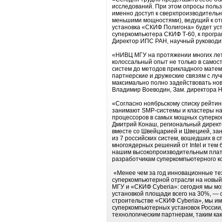
исследований. При этом опросы поль
именно доступ к сверхпроизводитель
меньшими мощностями), ведущий к от
установка «СКИФ Полигона» будет уст
суперкомпьютера СКИФ Т-60, к прогр
Директор ИПС РАН, научный руковод
«НИВЦ МГУ на протяжении многих лет
колоссальный опыт не только в само
систем до методов прикладного матема
партнерские и дружеские связям с лу
максимально полно задействовать но
Владимир Воеводин, Зам. директора 
«Согласно ноябрьскому списку рейтин
занимают SMP-системы и кластеры на б
процессоров в самых мощных суперко
Дмитрий Конаш, региональный директор
вместе со Швейцарией и Швецией, за
из 7 российских систем, вошедших в 
многоядерных решений от Intel и тем 
нашим высокопроизводительным платф
разработчикам суперкомпьютерного к
«Менее чем за год инновационные тех
суперкомпьютерной отрасли на новый
МГУ и «СКИФ Cyberia»: сегодня мы мо
установкой площади всего на 30%, — 
строительстве «СКИФ Cyberia», мы им
суперкомпьютерных установок России
технологическим партнерам, таким как 