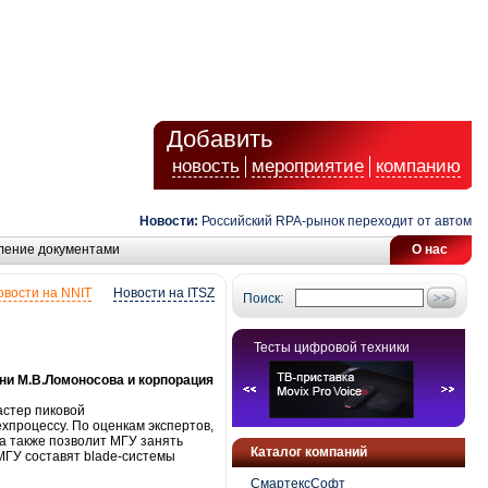
Добавить
новость
мероприятие
компанию
Новости:
Российский RPA-рынок переходит от автоматизац
ление документами
О нас
овости на NNIT
Новости на ITSZ
Поиск:
Тесты цифровой техники
ни М.В.Ломоносова и корпорация
астер пиковой
хпроцессу. По оценкам экспертов,
 а также позволит МГУ занять
Каталог компаний
МГУ составят blade-системы
СмартексСофт