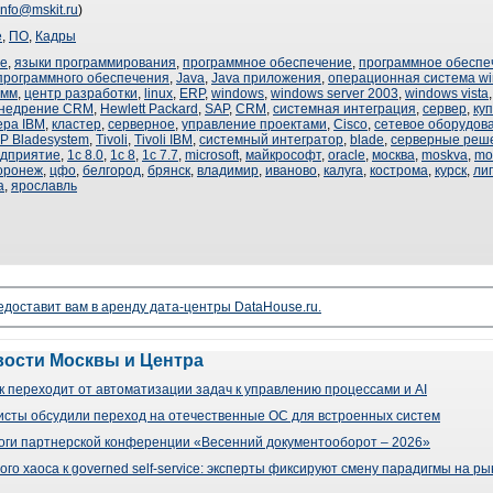
info@mskit.ru
)
е
,
ПО
,
Кадры
ие
,
языки программирования
,
программное обеспечение
,
программное обеспеч
программного обеспечения
,
Java
,
Java приложения
,
операционная система w
амм
,
центр разработки
,
linux
,
ERP
,
windows
,
windows server 2003
,
windows vista
недрение CRM
,
Hewlett Packard
,
SAP
,
CRM
,
системная интеграция
,
сервер
,
ку
ера IBM
,
кластер
,
серверное
,
управление проектами
,
Cisco
,
сетевое оборудов
P Bladesystem
,
Tivoli
,
Tivoli IBM
,
системный интегратор
,
blade
,
серверные реш
едприятие
,
1с 8.0
,
1с 8
,
1с 7.7
,
microsoft
,
майкрософт
,
oracle
,
москва
,
moskva
,
mo
оронеж
,
цфо
,
белгород
,
брянск
,
владимир
,
иваново
,
калуга
,
кострома
,
курск
,
ли
а
,
ярославль
доставит вам в аренду дата-центры DataHouse.ru.
вости Москвы и Центра
 переходит от автоматизации задач к управлению процессами и AI
сты обсудили переход на отечественные ОС для встроенных систем
оги партнерской конференции «Весенний документооборот – 2026»
го хаоса к governed self-service: эксперты фиксируют смену парадигмы на р