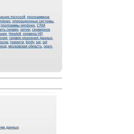
ение microsoft
,
программное
indows
,
операционные системы
,
,
программы windows
,
CRM
пить сервер
,
server
,
серверное
ание
,
Hewlett
,
сервера HP
,
ения
,
сервер хранения данных
,
scow
,
тринити
,
trinity
,
sql
,
sql
пецк
,
московская область
,
орел
,
ынке данных