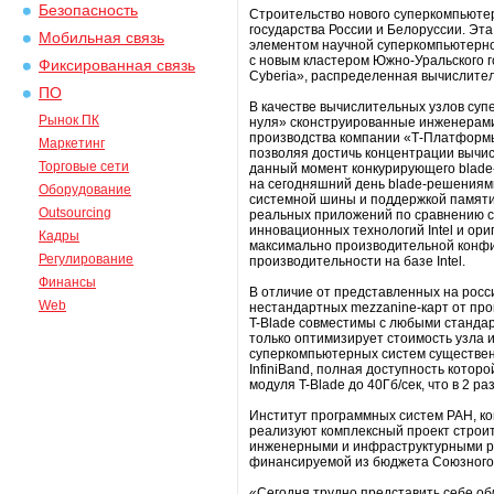
Безопасность
Строительство нового суперкомпьют
государства России и Белоруссии. Эта
Мобильная связь
элементом научной суперкомпьютерно
с новым кластером Южно-Уральского 
Фиксированная связь
Cyberia», распределенная вычислител
ПО
В качестве вычислительных узлов су
Рынок ПК
нуля» сконструированные инженерам
производства компании «Т-Платформы»
Маркетинг
позволяя достичь концентрации вычисл
Торговые сети
данный момент конкурирующего blade-
на сегодняшний день blade-решениями
Оборудование
системной шины и поддержкой памят
Outsourcing
реальных приложений по сравнению с
инновационных технологий Intel и ор
Кадры
максимально производительной конфи
Регулирование
производительности на базе Intel.
Финансы
В отличие от представленных на росс
Web
нестандартных mezzanine-карт от пр
T-Blade совместимы с любыми стандар
только оптимизирует стоимость узла 
суперкомпьютерных систем существен
InfiniBand, полная доступность котор
модуля T-Blade до 40Гб/сек, что в 2 
Институт программных систем РАН, ко
реализуют комплексный проект строи
инженерными и инфраструктурными р
финансируемой из бюджета Союзного г
«Сегодня трудно представить себе об