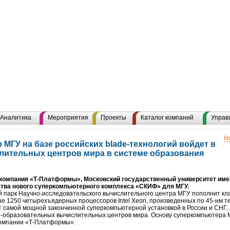
Аналитика
Мероприятия
Проекты
Каталог компаний
Управ
Н
МГУ на базе российских blade-технологий войдет в
лительных центров мира в системе образования
компания «Т-Платформы», Московский государственный университет име
ьства нового суперкомпьютерного комплекса «СКИФ» для МГУ.
 парк Научно-исследовательского вычислительного центра МГУ пополнит кл
зе 1250 четырехъядерных процессоров Intel Xeon, произведенных по 45-нм те
ет самой мощной законченной суперкомпьютерной установкой в России и СНГ,
о-образовательных вычислительных центров мира. Основу суперкомпьютера 
компании «Т-Платформы».