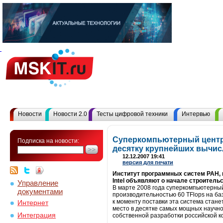
Новости
Новости 2.0
Тесты цифровой техники
Интервью
Суперкомпьютерный центр 
Подписка на новости:
десятку крупнейших вычис
12.12.2007 19:41
версия для печати
Институт программных систем РАН, 
Intel объявляют о начале строител
Управление
В марте 2008 года суперкомпьютерный
документами
производительностью 60 TFlops на ба
к моменту поставки эта система стан
Интернет
место в десятке самых мощных научн
Интеграция
собственной разработки российской 