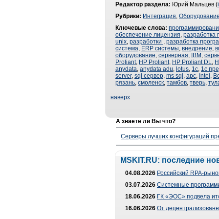
Редактор раздела:
Юрий Мальцев (
Рубрики:
Интеграция
,
Оборудовани
Ключевые слова:
программирован
обеспечение лицензия
,
разработка 
unix
,
разработки
,
разработка прогр
система
,
ERP системы
,
внедрение
,
в
оборудование
,
серверная
,
IBM
,
серв
Proliant
,
HP Proliant
,
HP Proliant DL
,
H
anydata
,
anydata adu
,
lotus
,
1с
,
1с пр
server
,
sql сервер
,
ms sql
,
apc
,
Intel
,
В
рязань
,
смоленск
,
тамбов
,
тверь
,
тул
наверх
А знаете ли Вы что?
Серверы лучших конфигураций пре
MSKIT.RU: последние но
04.08.2026
Российский RPA-рынок
03.07.2026
Системные программи
18.06.2026
ГК «ЭОС» подвела ит
16.06.2026
От децентрализованно