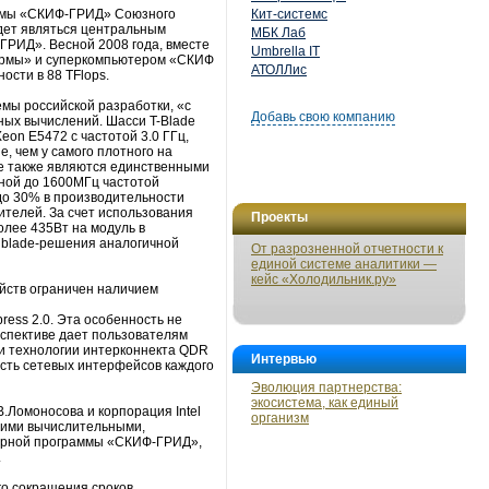
аммы «СКИФ-ГРИД» Союзного
Кит-системс
удет являться центральным
МБК Лаб
РИД». Весной 2008 года, вместе
Umbrella IT
формы» и суперкомпьютером «СКИФ
АТОЛЛис
сти в 88 TFlops.
мы российской разработки, «с
Добавь свою компанию
ых вычислений. Шасси T-Blade
on E5472 c частотой 3.0 ГГц,
, чем у самого плотного на
de также являются единственными
нной до 1600МГц частотой
о 30% в производительности
телей. За счет использования
Проекты
олее 435Вт на модуль в
 blade-решения аналогичной
От разрозненной отчетности к
единой системе аналитики —
кейс «Холодильник.ру»
ойств ограничен наличием
ess 2.0. Эта особенность не
рспективе дает пользователям
и технологии интерконнекта QDR
Интервью
ость сетевых интерфейсов каждого
Эволюция партнерства:
экосистема, как единый
.Ломоносова и корпорация Intel
организм
шими вычислительными,
ерной программы «СКИФ-ГРИД»,
.
го сокращения сроков