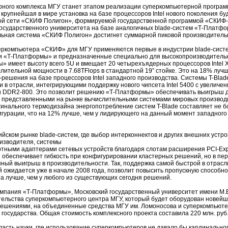
ерного комплекса МГУ станет этапом реализации суперкомпьютерной прогр
 крупнейшая в мире установка на базе процессоров Intel нового поколения б
й сети «СКИФ Полигон», формируемой государственной программой «СКИФ-Г
государственного университета на базе аналогичных blade-систем «Т-Плат
ьная система «СКИФ Полигон» достигнет суммарной пиковой производительно
перкомпьютера «СКИФ» для МГУ применяются первые в индустрии blade-систе
и «Т-Платформы» и предназначенные специально для высокопроизводительн
 имеет высоту всего 5U и вмещает 20 четырехъядерных процессоров Intel Xe
ительной мощности в 7.68TFlops в стандартной 19” стойке. Это на 18% лучше
решения на базе процессоров Intel западного производства. Системы T-Bla
 в отрасли, интегрирующими поддержку нового чипсета Intel 5400 с увеличе
и DDR2-800. Это позволит решению «Т-Платформы» обеспечивать выигрыш д
 представленными на рынке вычислительными системами мировых производи
игинального термодизайна энергопотребление систем T-Blade составляет не б
гурации, что на 12% лучше, чем у лидирующего на данный момент западного
ийском рынке blade-систем, где выбор интерконнектов и других внешних устр
оизводителя, системы
тными адаптерами сетевых устройств благодаря слотам расширения PCI-Expr
и обеспечивает гибкость при конфигурировании кластерных решений, но в пе
ный выигрыш в производительности. Так, поддержка самой быстрой в отрасл
ой ожидается уже в начале 2008 года, позволит повысить пропускную способн
раза лучше, чем у любого из существующих сегодня решений.
мпания «Т-Платформы», Московский государственный университет имени М.В
тельства суперкомпьютерного центра МГУ, который будет оборудован новей
ешениями, на объединенные средства МГУ им. Ломоносова и суперкомпьют
осударства. Общая стоимость комплексного проекта составила 220 млн. руб
ласть науки, где использование суперкомпьютеров не давало бы кардинально