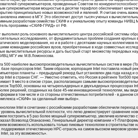
зователей суперкомпьютеров, проведенные Советом по конкурентоспособност
ным суперкомпьютерам мощностью в десятки терафлоп обеспечивает качестве
крытию принципиально новых возможностей и явлений. Я считаю очень важн
ановлена именно в МГУ. Это обеспечит доступ тысяч ученых к вычислительн
аммным разработкам семейства СКИФ и к уникальному опыту команды НИВЦ М
итель программы «СКИФ-ГРИД» от РФ.
 выполнял роль основного вычислительного центра российской системы обр
стоятельных исследованиях, от фундаментальных проблем создания крупны
тического моделирования, но и в работе с десятками научных коллективов п
чшими командами российских вузов, приобретенные в ходе совместных иссле
вые вычислительные ресурсы и дать быстрый старт множеству передовых на
НИВЦ МГУ им. М.В.Ломоносова.
га 500 наиболее высокопроизводительных вычислительных систем в мире (Top
азе процессоров Intel. Таким образом, корпорация Intel поставила новый р
мпьютерах планеты – предыдущий рекорд был установлен два года назад и с
 Intel в странах СНГ. — Уместно отметить, что Россия в рейтинге Топ500 пр
нимает 9 место в списке стран, располагающих самыми высокопроизводитель
список Тор500, основаны на четырехъядерных и двухъядерных процессорах Int
более решений, созданных на базе 45-нм инновационной технологии, мы види
ормам в том числе и со стороны отечественных потребителей - в данном с
омплекса «СКИФ» за сделанный ими выбор».
нологии Intel в сочетании с российскими разработками обеспечили переход 
 уровень вычислительной плотности, что легко демонстрирует сравнение но
жем построить в 5 раз более мощный суперкомпьютер, увеличив количество 
сказал Всеволод Опанасенко, Генеральный директор компании «Т-Платформы»
еем возможность использовать только пиковые технологии в строительстве
, поддерживая отечественную HPC-отрасль на самом высоком мировом уровн
Intel, за эту возможность».