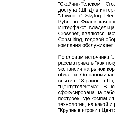
"Скайинг-Телеком". Cr
доступа (ШПД) в интер
"Домонет", SkyIng-Tele
Рублево, Филевская п
Интерфакс", владельца
Crossnet, являются час
Consulting, годовой об
компания обслуживает 
По словам источника Ъ
рассматривать "как по
экспансии на рынок ко
области. Он напоминает
выйти в 18 районов По
"Центртелекома". "В По
сфокусирована на рабо
построек, где компани
технологии, на какой и 
"Крупные игроки ('Цент