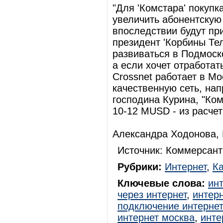
"Для 'Комстара' покупк
увеличить абонентскую 
впоследствии будут при
президент 'Корбины Те
развиваться в Подмоско
а если хочет отработат
Crossnet работает в Мо
качественную сеть, нап
господина Курина, "Ком
10-12 MUSD - из расчет
Александра Ходонова,
Источник: Коммерсант
Рубрики:
Интернет
,
К
Ключевые слова:
ин
через интернет
,
интерн
подключение интерне
интернет москва
,
инте