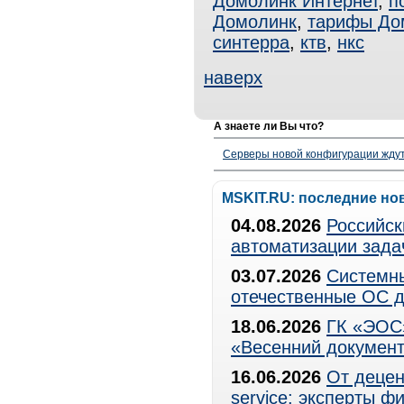
Домолинк Интернет
,
п
Домолинк
,
тарифы До
синтерра
,
ктв
,
нкс
наверх
А знаете ли Вы что?
Серверы новой конфигурации ждут 
MSKIT.RU: последние но
04.08.2026
Российск
автоматизации зада
03.07.2026
Системны
отечественные ОС д
18.06.2026
ГК «ЭОС»
«Весенний документ
16.06.2026
От децен
service: эксперты 