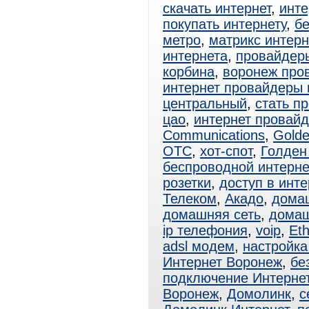
скачать интернет
,
инте
покупать интернету
,
б
метро
,
матрикс интер
интернета
,
провайдер
корбина
,
воронеж про
интернет провайдеры 
центральный
,
стать п
цао
,
интернет провай
Communications
,
Golde
ОТС
,
хот-спот
,
Голден
беспроводной интерне
розетки
,
доступ в инте
Телеком
,
Акадо
,
дома
домашняя сеть
,
домаш
ip телефония
,
voip
,
Eth
adsl модем
,
настройка
Интернет Воронеж
,
бе
подключение Интерне
Воронеж
,
Домолинк
,
с