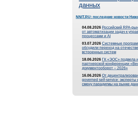
данных
NNIT.RU: последние новости Ниж
04.08.2026
Российский RPA-рын
от автоматизации задач к упр
процессами и AI
03.07.2026
Системные програ
обсудили переход на отечеств
встроенных систем
18.06.2026
ГК «ЭОС» подвела и
партнерской конференции «Ве
документооборот – 2026»
16.06.2026
От децентрализован
governed self-service: эксперт
смену парадигмы на рынке дан