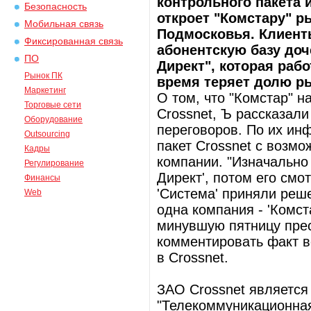
контрольного пакета 
Безопасность
откроет "Комстару" 
Мобильная связь
Подмосковья. Клиент
Фиксированная связь
абонентскую базу доч
ПО
Директ", которая раб
Рынок ПК
время теряет долю ры
Маркетинг
О том, что "Комстар" 
Торговые сети
Crossnet, Ъ рассказали
Оборудование
переговоров. По их ин
Outsourcing
пакет Crossnet с возм
Кадры
компании. "Изначально 
Регулирование
Директ', потом его смо
Финансы
'Система' приняли реш
Web
одна компания - 'Комст
минувшую пятницу прес
комментировать факт в
в Crossnet.
ЗАО Crossnet являетс
"Телекоммуникационна