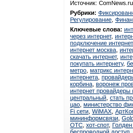
Источник: ComNews.ru
Рубрики:
Фиксированн
Регулирование
,
Финан
Ключевые слова:
ин
через интернет
,
интерн
подключение интерне
интернет москва
,
инте
скачать интернет
,
инте
покупать интернету
,
б
метро
,
матрикс интер
интернета
,
провайдер
корбина
,
воронеж про
интернет провайдеры 
центральный
,
стать п
цао
,
министерство фи
Fi сети
,
WiMAX
,
АртКо
мининформсвязи
,
Gol
ОТС
,
хот-спот
,
Голден
беспроводной доступ