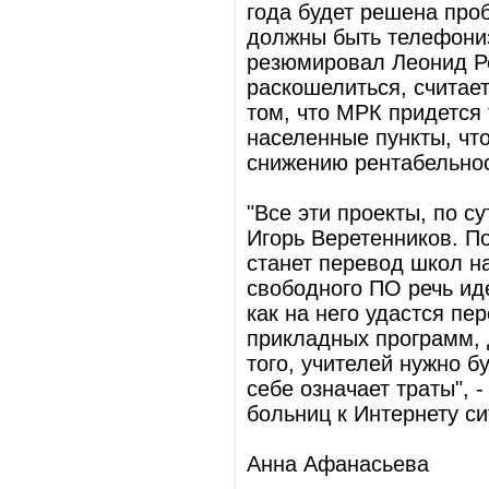
года будет решена про
должны быть телефони
резюмировал Леонид Р
раскошелиться, считает
том, что МРК придется
населенные пункты, что
снижению рентабельнос
"Все эти проекты, по с
Игорь Веретенников. П
станет перевод школ н
свободного ПО речь ид
как на него удастся пер
прикладных программ, 
того, учителей нужно б
себе означает траты", 
больниц к Интернету си
Анна Афанасьева