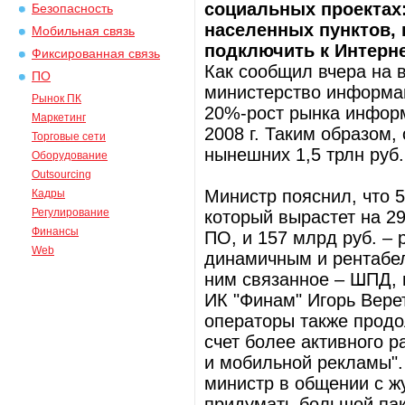
социальных проектах
Безопасность
населенных пунктов,
Мобильная связь
подключить к Интерн
Фиксированная связь
Как сообщил вчера на 
ПО
министерство информац
Рынок ПК
20%-рост рынка инфор
Маркетинг
2008 г. Таким образом,
Торговые сети
нынешних 1,5 трлн руб.
Оборудование
Outsourcing
Министр пояснил, что 5
Кадры
Регулирование
который вырастет на 29
Финансы
ПО, и 157 млрд руб. – 
Web
динамичным и рентабел
ним связанное – ШПД, и
ИК "Финам" Игорь Вере
операторы также продо
счет более активного 
и мобильной рекламы". 
министр в общении с ж
придумать большой пак