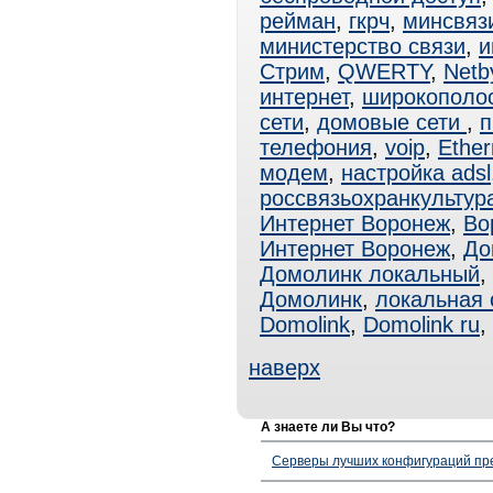
рейман
,
гкрч
,
минсвяз
министерство связи
,
и
Стрим
,
QWERTY
,
Netb
интернет
,
широкополо
сети
,
домовые сети
,
п
телефония
,
voip
,
Ether
модем
,
настройка adsl
россвязьохранкультур
Интернет Воронеж
,
Во
Интернет Воронеж
,
До
Домолинк локальный
,
Домолинк
,
локальная 
Domolink
,
Domolink ru
,
наверх
А знаете ли Вы что?
Серверы лучших конфигураций пре