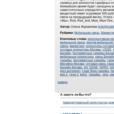
сервиса для абонентов тарифных пл
ближайшее время будет запущена ус
самостоятельно определять желаему
кредитный лимит в размере 500 рубл
связи за предыдущий месяц. Услуга
«Мы», Red, Red_text, Maxi, Maxi On
Автор:
Алена Журавлева (
info@mskit
Рубрики:
Мобильная связь
,
Маркети
Ключевые слова:
корпоративная м
мобильной связи
,
форум мобильной 
связи
,
маркетинг
,
операторы сотовой
сотовые операторы Москвы
,
USSD
,
Билайн
,
безлимитные тарифы Била
мобильные операторы
,
связь Билай
тарифы
,
безлимитные тарифы
,
тар
МегаФон Москва
,
сотовая связь тар
Билайн Москва
,
3G
,
EDGE
,
GPRS
,
G
gprs интернет
,
Скай Линк тарифы
,
б
tele 2
,
теле 2
,
tele2
,
тарифы
,
sms
,
см
наверх
А знаете ли Вы что?
Аккредитованный регистратор до