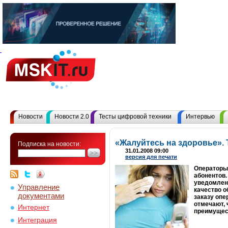
Новости
Новости 2.0
Тесты цифровой техники
Интервью
«Жалуйтесь на здоровье».
Подписка на новости:
31.01.2008 09:00
версия для печати
Операторы
абонентов.
уведомлени
Управление
качество о
документами
заказу опе
отмечают, 
Интернет
преимущес
Интеграция