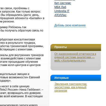
Кит-системс
МБК Лаб
тво связи, проблемы с
Umbrella IT
 запросом. Как только вопрос
 Вы обращались (дата: день,
АТОЛЛис
и обращения абонента «Билайн» в
ом регионе.
Добавь свою компанию
димир Рябоконь так
бы получать обратную связь по
ербургская консалтинговая
ен в результате тендера,
работка тренинговой программы,
Проекты
ействующие с клиентами.
От разрозненной отчетности к
риалы для внутренних тренеров
единой системе аналитики —
в взаимодействию с клиентами
кейс «Холодильник.ру»
м этапе прошедшие обучение
стами колл-центров и центров
рицательные эмоции и
«Новые возможности» Евгений
Интервью
одарку».
Эволюция партнерства:
а несет в себе ценную
экосистема, как единый
Tele2 Россия» Нина Гюббенет. –
организм
ачит, возвращать его доверие.
во всей компании. В настоящее
анонсировало запуск нового