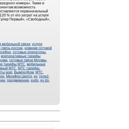
ередного номера». Также в
бонентам возможность
доставляется первоначальный
20 % от его затрат на услуги
«Супер Первый», «Свободный»,
и мобильной связи
,
услуги
 связь россии
,
новинки сотовой
егаФон
,
сотовые операторы
,
,
корпоративные тарифы
сква
,
сотовые связи Москвы
,
ые тарифы МТС
,
мобильные
ивный МТС
,
МТС тарифы
,
йты wap
,
ВымпелКом
,
МТС
,
Фон
,
МегаФон Центр
,
ev
,
теле2
,
ции
,
продвижение
,
evdo
,
ev do
,