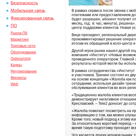
Безопасность
Мобильная связь
В рамках сервиса после звонка с мо
платежами или предоставлением доп
Фиксированная связь
будет разрешен, абонент получит о
месяц, год; в: час, минута), решен
ПО
центр поддержки клиентов. Новая ус
Рынок ПК
Вице-президент, региональный дире
прокомментировал решение оператор
Маркетинг
итогам их обращений в колл-центр и
Торговые сети
Другой игрок рынка нашел другой по
Оборудование
компания «Институт «Новые возможн
Outsourcing
проведенного оператором. Главной 
результаты которой могли бы испол
Кадры
В рамках сотрудничества «Институт
Регулирование
и участников. Тренинг состоял из д
Финансы
на основе концепции «Жалоба как п
сотрудники, используя дизайн трен
Web
обслуживания клиентов во всех регио
«Традиционно жалоба клиентов воспр
демонстрирует негативное отношени
Креславский. – Tele2 доносит до сот
«Жалоба помогает посмотреть на про
информацию о том, как можно улучши
Кроме того, новый подход к этому и
За относительно короткий период –
время такую подготовку проходят в
Что касается других игроков рынка,