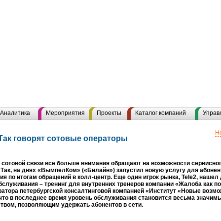
Аналитика
Мероприятия
Проекты
Каталог компаний
Управ
Н
 Так говорят сотовые операторы
 сотовой связи все больше внимания обращают на возможности сервисно
 Так, на днях «ВымпелКом» («Билайн») запустил новую услугу для абонен
я по итогам обращений в колл-центр. Еще один игрок рынка, Tele2, наше
бслуживания – тренинг для внутренних тренеров компании «Жалоба как п
ратора петербургской консалтинговой компанией «Институт «Новые возм
что в последнее время уровень обслуживания становится весьма значи
твом, позволяющим удержать абонентов в сети.