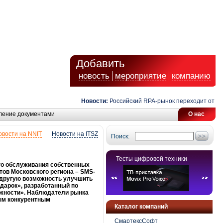
Добавить
новость
мероприятие
компанию
Новости:
Российский RPA-рынок переходит от автом
ление документами
О нас
овости на NNIT
Новости на ITSZ
Поиск:
Тесты цифровой техники
го обслуживания собственных
тов Московского региона – SMS-
л другую возможность улучшить
одарок», разработанный по
ожности». Наблюдатели рынка
мым конкурентным
Каталог компаний
СмартексСофт