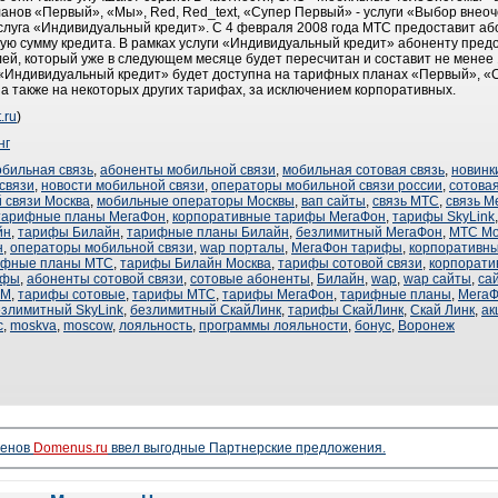
анов «Первый», «Мы», Red, Red_text, «Супер Первый» - услуги «Выбор внеоч
луга «Индивидуальный кредит». С 4 февраля 2008 года МТС предоставит а
ю сумму кредита. В рамках услуги «Индивидуальный кредит» абоненту пре
ей, который уже в следующем месяце будет пересчитан и составит не менее 1
 «Индивидуальный кредит» будет доступна на тарифных планах «Первый», 
e, а также на некоторых других тарифах, за исключением корпоративных.
.ru
)
нг
обильная связь
,
абоненты мобильной связи
,
мобильная сотовая связь
,
новинк
связи
,
новости мобильной связи
,
операторы мобильной связи россии
,
сотовая
 связи Москва
,
мобильные операторы Москвы
,
вап сайты
,
связь МТС
,
связь М
тарифные планы МегаФон
,
корпоративные тарифы МегаФон
,
тарифы SkyLink
йн
,
тарифы Билайн
,
тарифные планы Билайн
,
безлимитный МегаФон
,
МТС Мо
н
,
операторы мобильной связи
,
wap порталы
,
МегаФон тарифы
,
корпоративн
ифные планы МТС
,
тарифы Билайн Москва
,
тарифы сотовой связи
,
корпорат
ифы
,
абоненты сотовой связи
,
сотовые абоненты
,
Билайн
,
wap
,
wap сайты
,
са
SM
,
тарифы сотовые
,
тарифы МТС
,
тарифы МегаФон
,
тарифные планы
,
Мега
езлимитный SkyLink
,
безлимитный СкайЛинк
,
тарифы СкайЛинк
,
Скай Линк
,
ак
с
,
moskva
,
moscow
,
лояльность
,
программы лояльности
,
бонус
,
Воронеж
менов
Domenus.ru
ввел выгодные Партнерские предложения.