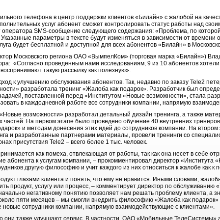
бильного телефона в центр поддержки клиентов «Билайн» с жалобой на качес
олнительных услуг абонент сможет контролировать статус работы над своим
т оператора SMS-сообщение следующего содержания: «Проблема, по которой
а». Указанные параметры в тексте будут изменяться в зависимости от времен
луга будет бесплатной и доступной для всех абонентов «Билайн» в Московск
ктор Московского региона ОАО «ВымпелКом» (торговая марка «Билайн») Вла
а: «Согласно проведенным нами исследованиям, 9 из 10 абонентов хотели 
 воспринимают такую рассылку как полезную».
дход к улучшению обслуживания абонентов. Так, недавно по заказу Tele2 пет
ости» разработала тренинг «Жалоба как подарок». Разработчик был определ
задачей, поставленной перед «Институтом «Новые возможности», стала раз
ьзовать в каждодневной работе все сотрудники компании, напрямую взаимод
 «Новые возможности» разработал детальный дизайн тренинга, а также мате
вух частей. На первом этапе было проведено обучение 40 внутренних тренеро
одарок» и методам донесения этих идей до сотрудников компании. На второ
инга и разработанные партнерами материалы, провели тренинги со специали
нах присутствия Tele2 – всего более 1 тыс. человек.
инимается как помеха, отвлекающая от работы, так как она несет в себе от
е абонента к услугам компании, – прокомментировал директор «Института 
рудников другую философию и учит каждого из них относиться к жалобе как к п
дукт глазами клиента и понять, что ему не нравится. Иными словами, жалоб
ть продукт, услугу или процесс, – комментирует директор по обслуживанию «
значально негативному понятию позволяет нам решать проблему клиента, а зн
 около пяти месяцев – мы смогли внедрить философию «Жалоба как подарок» 
се новые сотрудники компании, напрямую взаимодействующие с клиентами».
 то они также улучшают сервис. В частности, ОАО «Мобильные ТелеСистемы» 