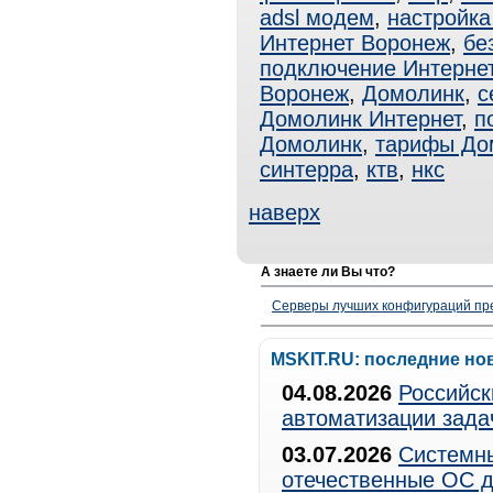
adsl модем
,
настройка
Интернет Воронеж
,
бе
подключение Интерне
Воронеж
,
Домолинк
,
с
Домолинк Интернет
,
п
Домолинк
,
тарифы До
синтерра
,
ктв
,
нкс
наверх
А знаете ли Вы что?
Серверы лучших конфигураций пре
MSKIT.RU: последние но
04.08.2026
Российск
автоматизации зада
03.07.2026
Системны
отечественные ОС д