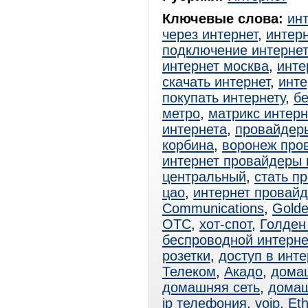
Ключевые слова:
ин
через интернет
,
интерн
подключение интерне
интернет москва
,
инте
скачать интернет
,
инте
покупать интернету
,
б
метро
,
матрикс интер
интернета
,
провайдер
корбина
,
воронеж про
интернет провайдеры 
центральный
,
стать п
цао
,
интернет провай
Communications
,
Golde
ОТС
,
хот-спот
,
Голден
беспроводной интерне
розетки
,
доступ в инте
Телеком
,
Акадо
,
дома
домашняя сеть
,
домаш
ip телефония
,
voip
,
Eth