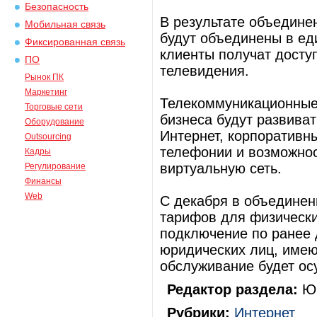
Безопасность
В результате объедине
Мобильная связь
будут объединены в ед
Фиксированная связь
клиенты получат досту
ПО
телевидения.
Рынок ПК
Маркетинг
Телекоммуникационные 
Торговые сети
бизнеса будут развиват
Оборудование
Интернет, корпоративн
Outsourcing
телефонии и возможно
Кадры
виртуальную сеть.
Регулирование
Финансы
Web
С декабря в объединен
тарифов для физически
подключение по ранее
юридических лиц, име
обслуживание будет ос
Редактор раздела:
Юр
Рубрики:
Интернет