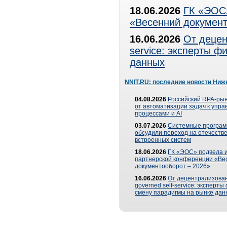
18.06.2026
ГК «ЭОС»
«Весенний документ
16.06.2026
От децен
service: эксперты 
данных
NNIT.RU: последние новости Ниж
04.08.2026
Российский RPA-рын
от автоматизации задач к упр
процессами и AI
03.07.2026
Системные програ
обсудили переход на отечеств
встроенных систем
18.06.2026
ГК «ЭОС» подвела и
партнерской конференции «Ве
документооборот – 2026»
16.06.2026
От децентрализован
governed self-service: эксперт
смену парадигмы на рынке дан