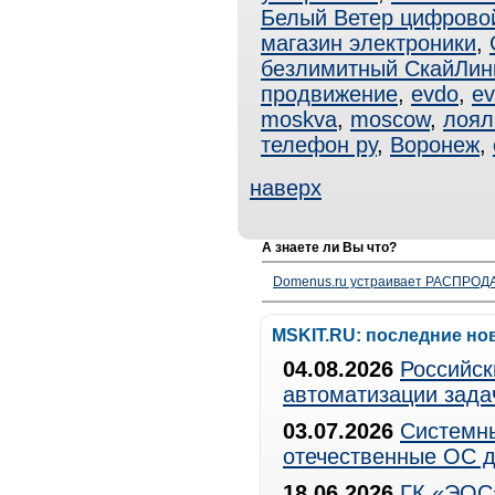
Белый Ветер цифрово
магазин электроники
,
безлимитный СкайЛин
продвижение
,
evdo
,
ev
moskva
,
moscow
,
лоял
телефон ру
,
Воронеж
,
наверх
А знаете ли Вы что?
Domenus.ru устраивает РАСПРОДА
MSKIT.RU: последние но
04.08.2026
Российск
автоматизации зада
03.07.2026
Системны
отечественные ОС д
18.06.2026
ГК «ЭОС»