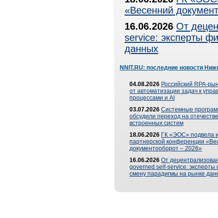
«Весенний документ
16.06.2026
От децен
service: эксперты 
данных
NNIT.RU: последние новости Ниж
04.08.2026
Российский RPA-рын
от автоматизации задач к упр
процессами и AI
03.07.2026
Системные програ
обсудили переход на отечеств
встроенных систем
18.06.2026
ГК «ЭОС» подвела и
партнерской конференции «Ве
документооборот – 2026»
16.06.2026
От децентрализован
governed self-service: эксперт
смену парадигмы на рынке дан