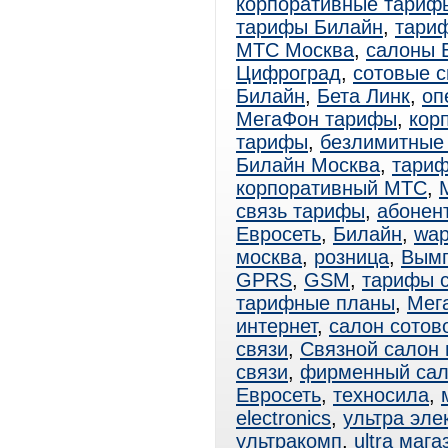
корпоративные тариф
тарифы Билайн
,
тари
МТС Москва
,
салоны 
Цифроград
,
сотовые 
Билайн
,
Бета Линк
,
оп
МегаФон тарифы
,
кор
тарифы
,
безлимитные
Билайн Москва
,
тариф
корпоративный МТС
,
связь тарифы
,
абонен
Евросеть
,
Билайн
,
wa
москва
,
розница
,
Вым
GPRS
,
GSM
,
тарифы 
тарифные планы
,
Мег
интернет
,
салон сотов
связи
,
Связной салон 
связи
,
фирменный са
Евросеть
,
техносила
,
electronics
,
ультра эле
ультракомп
,
ultra мага