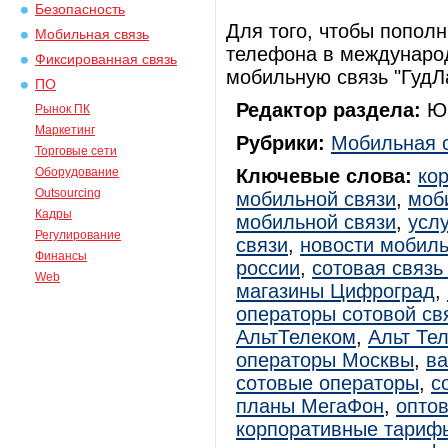
Безопасность
Для того, чтобы пополн
Мобильная связь
телефона в междунаро
Фиксированная связь
мобильную связь "ГудЛ
ПО
Редактор раздела:
Юр
Рынок ПК
Маркетинг
Рубрики:
Мобильная 
Торговые сети
Оборудование
Ключевые слова:
ко
Outsourcing
мобильной связи
,
моб
Кадры
мобильной связи
,
усл
Регулирование
связи
,
новости мобиль
Финансы
россии
,
сотовая связь
Web
магазины Цифроград
,
операторы сотовой св
АльтТелеком
,
Альт Те
операторы Москвы
,
ва
сотовые операторы
,
с
планы МегаФон
,
оптов
корпоративные тариф