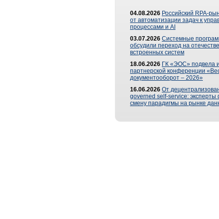
04.08.2026
Российский RPA-рын
от автоматизации задач к упр
процессами и AI
03.07.2026
Системные програ
обсудили переход на отечеств
встроенных систем
18.06.2026
ГК «ЭОС» подвела и
партнерской конференции «Ве
документооборот – 2026»
16.06.2026
От децентрализован
governed self-service: эксперт
смену парадигмы на рынке дан