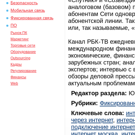
«Спутник» и «Созвезди
Безопасность
аналоговом (базовом) 
Мобильная связь
абонентам Сети одновр
Фиксированная связь
абонентской линии. Та
ПО
или, так называемые, 
Рынок ПК
Маркетинг
Канал РБК-ТВ ежедневн
Торговые сети
международном финанс
Оборудование
экономические, финанс
Outsourcing
зарубежных стран; ана
Кадры
экспертов; интервью с
Регулирование
обзоры деловой пресс
Финансы
актуальным проблемам 
Web
Редактор раздела:
Юр
Рубрики:
Фиксированн
Ключевые слова:
ин
через интернет
,
интерн
подключение интерне
интернет москва
,
инте