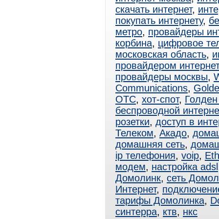
скачать интернет
,
инте
покупать интернету
,
б
метро
,
провайдеры ин
корбина
,
цифровое те
московская область
,
и
провайдером интерне
провайдеры москвы
,
W
Communications
,
Golde
ОТС
,
хот-спот
,
Голден
беспроводной интерне
розетки
,
доступ в инте
Телеком
,
Акадо
,
дома
домашняя сеть
,
домаш
ip телефония
,
voip
,
Eth
модем
,
настройка adsl
Домолинк
,
сеть Домол
Интернет
,
подключени
тарифы Домолинка
,
D
синтерра
,
ктв
,
нкс