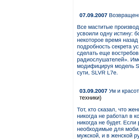
07.09.2007
Возвращени
Все маститые производ
усвоили одну истину: б
некоторое время наза
подробность секрета у
сделать еще востребов
радиослушателей». Име
модифицируя модель S
сути, SLVR L7е.
03.09.2007
Ум и красот
техники)
Тот, кто сказал, что ж
никогда не работал в 
никогда не будет. Если
необходимые для мобил
мужской, и в женской р