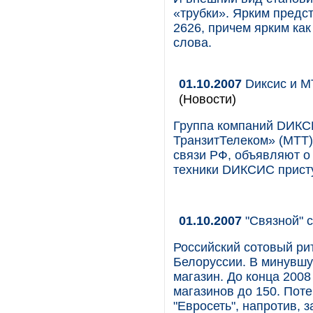
«трубки». Ярким предс
2626, причем ярким как
слова.
01.10.2007
Dиксис и М
(Новости)
Группа компаний DИК
ТранзитТелеком» (МТТ)
связи РФ, объявляют о
техники DИКСИС присту
01.10.2007
"Связной" 
Российский сотовый ри
Белоруссии. В минувшу
магазин. До конца 2008
магазинов до 150. Пот
"Евросеть", напротив, 