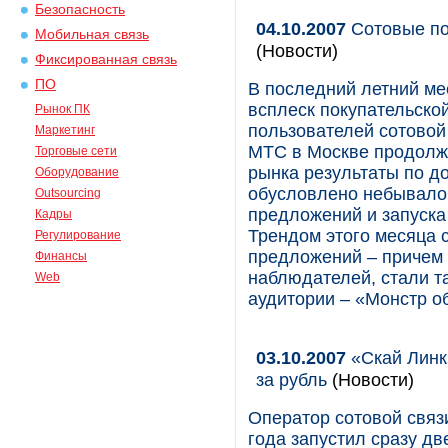
Безопасность
04.10.2007
Сотовые по
Мобильная связь
(Новости)
Фиксированная связь
ПО
В последний летний ме
всплеск покупательской
Рынок ПК
пользователей сотовой
Маркетинг
МТС в Москве продолж
Торговые сети
рынка результаты по до
Оборудование
обусловлено небывалой
Outsourcing
предложений и запуска
Кадры
Трендом этого месяца 
Регулирование
предложений – причем
Финансы
наблюдателей, стали т
Web
аудитории – «Монстр о
03.10.2007
«Скай Линк
за рубль
(Новости)
Оператор сотовой связ
года запустил сразу д