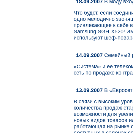
18.09.2007
В моду вхо
Что будет, если соедин
одно мелодично звонящ
привлекающее к себе в
Samsung SGH-X520! Име
используют шеф-повара
14.09.2007
Семейный 
«Система» и ее телеко
сеть по продаже контр
13.09.2007
В «Евросет
В связи с высоким уро
количества продаж ста
возможности для увели
новых видов товаров ил
работающая на рынке с
доступных в салонах се