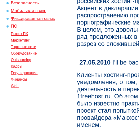
российских хостинг-
Безопасность
Акцент в декларации
Мобильная связь
распространению пр
Фиксированная связь
порнографические м
ПО
В целом, это доволь
Рынок ПК
ряд предложенных в 
Маркетинг
разрез со сложившейс
Торговые сети
Оборудование
Outsourcing
27.05.2010
I’ll be b
Кадры
Регулирование
Клиенты хостинг-про
Финансы
уведомления, о том,
Web
деятельность и пере
1freehost.ru. Об это
было известно практи
проект стал попытко
провайдера «Макхост
именем.