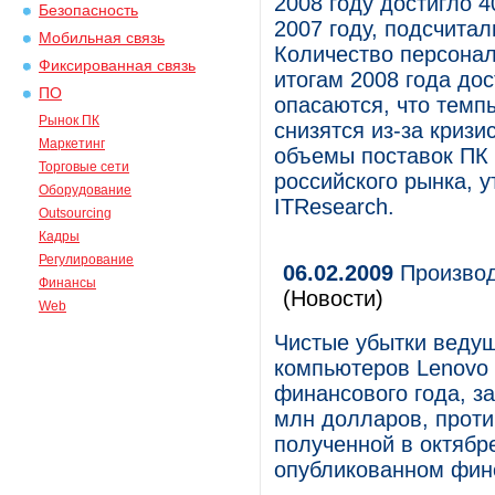
2008 году достигло 4
Безопасность
2007 году, подсчита
Мобильная связь
Количество персонал
Фиксированная связь
итогам 2008 года до
ПО
опасаются, что темп
Рынок ПК
снизятся из-за кризи
Маркетинг
объемы поставок ПК
Торговые сети
российского рынка, 
Оборудование
ITResearch.
Outsourcing
Кадры
Регулирование
06.02.2009
Производ
Финансы
(Новости)
Web
Чистые убытки ведущ
компьютеров Lenovo G
финансового года, з
млн долларов, проти
полученной в октябре
опубликованном фино