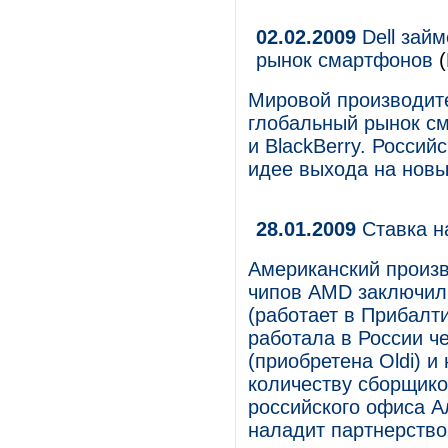
02.02.2009
Dell зай
рынок смартфонов
(
Мировой производите
глобальный рынок см
и BlackBerry. Россий
идее выхода на новы
28.01.2009
Ставка н
Американский произ
чипов AMD заключил 
(работает в Прибалт
работала в России чер
(приобретена Oldi) и
количеству сборщико
российского офиса Ал
наладит партнерство