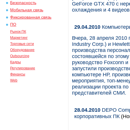
Безопасность
GeForce GTX 470 с нер
охлаждения и 4 видеовы
Мобильная связь
Фиксированная связь
ПО
29.04.2010
Компьютеры
Рынок ПК
Вчера, 28 апреля 2010 
Маркетинг
Industry Corp.) и Hewle
Торговые сети
производства персонал
Оборудование
состоявшейся по этому
Outsourcing
руководство Foxconn и
Кадры
запустили производств
Регулирование
компьютере НР, произве
Финансы
мероприятия, топ-мене
Web
реализации проекта по
представителей СМИ.
28.04.2010
DEPO Compu
корпоративных ПК
(Но