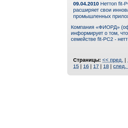
09.04.2010
Неттоп fit-
расширяет свои иннов
промышленных прило
Компания «ФИОРД» (офи
информирует о том, чт
семействе fit-PC2 - нетт
Страницы:
<< пред.
|
15
|
16
|
17
|
18
|
след.