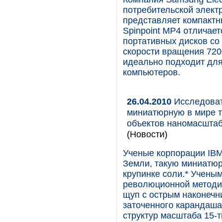
потребительской элект
представляет компактны
Spinpoint MP4 отличае
портативных дисков со
скорости вращения 720
идеально подходит дл
компьютеров.
26.04.2010
Исследоват
миниатюрную в мире т
объектов наномасштаб
(Новости)
Ученые корпорации IBM
Земли, такую миниатюрн
крупинке соли.* Учены
революционной методи
щуп с острым наконечн
заточенного карандаша
структур масштаба 15-