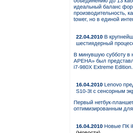
объединению до 13 кабе
идеальный баланс форм
производительность, к
tower, но в единой инт
22.04.2010
В крупнейш
шестиядерный процессо
В минувшую субботу в 
АРЕНА» был представле
i7-980X Extreme Edition.
16.04.2010
Lenovo пред
S10-3t с сенсорным э
Первый нетбук-планшет
оптимизированным для
16.04.2010
Новые ПК i
(Новости)