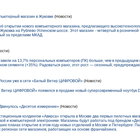
пьютерный магазин в Жуковке
(Новости)
б открытии нового компьютерного магазина, предлагающего высокотехнолог
Жуковка на Рублево-Успенском шоссе. Этот магазин - четвертый в розничной
ный за пределами МКАД.
ости)
оставили на 13,7% персональных компьютеров (ПК) больше, чем в предыдущем к
ном сегменте (+35%). Радоваться рано, этот рост — сезонный, предупрежда
 России уже в сети «Белый Ветер ЦИФРОВОЙ»
(Новости)
й Ветер ЦИФРОВОЙ» появился в продаже новый суперсовременный ноутбук D
Двинулось «Десятое измерение»
(Новости)
стиционным холдингом «Авирса» открыла в Москве два первых пилотных мага
вой и компьютерной электроники. Магазины будут работать под брендом «Де
йших планах открытие в этом году новых отделений в Москве и Петербурге. 
 регионах сети магазинов, работающих на основе франчайзинга.