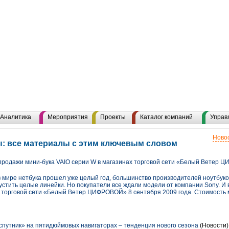
Аналитика
Мероприятия
Проекты
Каталог компаний
Управ
Новос
: все материалы с этим ключевым словом
продажи мини-бука VAIO серии W в магазинах торговой сети «Белый Ветер
в мире нетбука прошел уже целый год, большинство производителей ноутбуко
устить целые линейки. Но покупатели все ждали модели от компании Sony. И 
х торговой сети «Белый Ветер ЦИФРОВОЙ» 8 сентября 2009 года. Стоимость м
путник» на пятидюймовых навигаторах – тенденция нового сезона
(Новости)