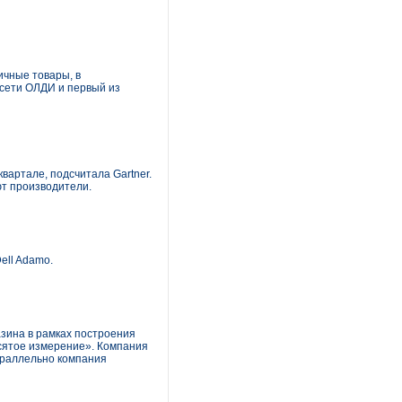
ичные товары, в
 сети ОЛДИ и первый из
вартале, подсчитала Gartner.
ют производители.
ell Adamo.
зина в рамках построения
сятое измерение». Компания
Параллельно компания