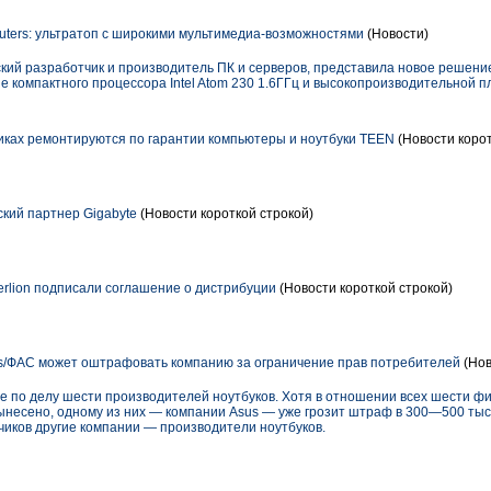
ters: ультратоп с широкими мультимедиа-возможностями
(Новости)
ий разработчик и производитель ПК и серверов, представила новое решение
 компактного процессора Intel Atom 230 1.6ГГц и высокопроизводительной 
ках ремонтируются по гарантии компьютеры и ноутбуки TEEN
(Новости корот
ский партнер Gigabyte
(Новости короткой строкой)
rlion подписали соглашение о дистрибуции
(Новости короткой строкой)
/ФАС может оштрафовать компанию за ограничение прав потребителей
(Нов
е по делу шести производителей ноутбуков. Хотя в отношении всех шести ф
несено, одному из них — компании Asus — уже грозит штраф в 300—500 тыс. р
чиков другие компании — производители ноутбуков.