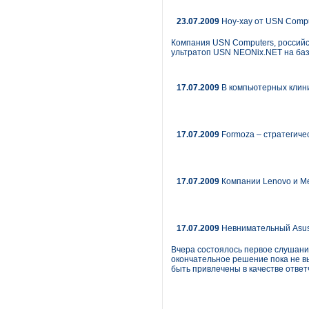
23.07.2009
Ноу-хау от USN Compu
Компания USN Computers, российск
ультратоп USN NEONix.NET на базе
17.07.2009
В компьютерных клини
17.07.2009
Formoza – стратегиче
17.07.2009
Компании Lenovo и Me
17.07.2009
Невнимательный Asus
Вчера состоялось первое слушани
окончательное решение пока не вы
быть привлечены в качестве ответ