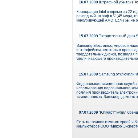
16.07.2009
Штрафной убыток
(Но
Корпорация Intel впервые за 22 г
рекордный штраф в $1,45 млрд, к
конкурирующей AMD. Если бы не о
15.07.2009
Твердотельный диск S
Samsung Electronics, мировой лид
интерфейсом некоторым производи
твердотельных дисков, позволяя п
увеличивающего производительнос
15.07.2009
Samsung отключили мо
Федеральная таможенная служба (
использования персонального ком
получил производитель электроник
таможенников, Samsung, долю кото
07.07.2009
"Юлмарт" купил бренд
Сеть магазинов компьютерной и б
компьютеров ООО "Микро Экспертс"