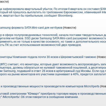
вости)
ода зафиксировала квартальный убыток. По итогам II квартала он составил $3
оторый ей пришлось выплатить по требованию Еврокомиссии, обвинившей Inte
н, квартал был бы прибыльным, сообщает Bloomberg.
amsung формата SATA Mini-card для нетбуков
(Новости)
ер в сфере полупроводниковых технологий, начала поставки твердотельных ди
телям нетбуков. SSD диски Samsung SATA Mini-card расширяют возможност
рименять их не только в качестве основного, но также и дополнительного нос
ть ПК за счет использования возможностей двух приводов.
ниторы/ Компания подала почти 30 исков к Шереметьевской таможне
(Новос
ФТС) считает, что мониторы, которые дают возможность воспроизводить зап
пьютера, должны облагаться не нулевой таможенной пошлиной, а десятипро
и Samsung, подавший в ответ 28 исков в арбитражный суд Москвы. Если суд
рого на рынке мониторов его участники оценивают в 40%, придется заплатить
 и производственные мощности производителя компьютеров MicroXperts
(Нов
ытовой электроники "Юлмарт" приобрела торговую марку и производственны
 /MicroXperts/. Об этом говорится в сообщении компании.