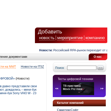
Добавить
новость
мероприятие
компанию
Новости:
Российский RPA-рынок переходит от автомат
ление документами
О нас
ти на NNIT
Новости на ITSZ
Поиск:
 ЦИФРОВОЙ»
(Новости)
Тесты цифровой техники
в давно представили свои
вот, дождались – мини-бук
ини-бук Sony VAIO W - 23
Каталог компаний
СмартексСофт