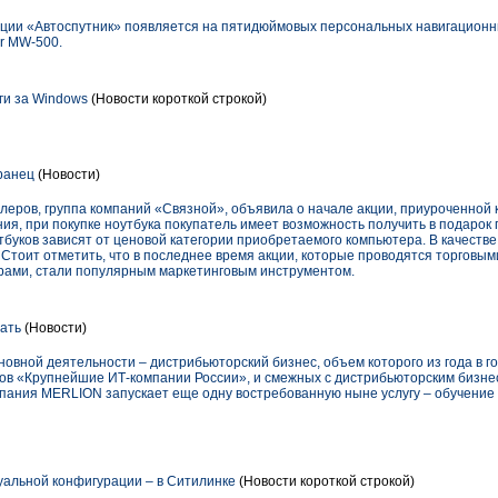
ции «Автоспутник» появляется на пятидюймовых персональных навигационн
r MW-500.
ги за Windows
(Новости короткой строкой)
ранец
(Новости)
леров, группа компаний «Связной», объявила о начале акции, приуроченной к
я, при покупке ноутбука покупатель имеет возможность получить в подарок 
буков зависят от ценовой категории приобретаемого компьютера. В качестве
Стоит отметить, что в последнее время акции, которые проводятся торговым
ами, стали популярным маркетинговым инструментом.
чать
(Новости)
овной деятельности – дистрибьюторский бизнес, объем которого из года в г
ов «Крупнейшие ИТ-компании России», и смежных с дистрибьюторским бизне
омпания MERLION запускает еще одну востребованную ныне услугу – обучение
альной конфигурации – в Ситилинке
(Новости короткой строкой)