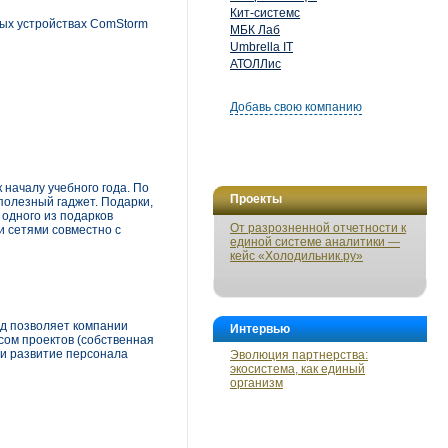
Кит-системс
ых устройствах ComStorm
МБК Лаб
Umbrella IT
АТОЛЛис
Добавь свою компанию
 началу учебного года. По
Проекты
полезный гаджет. Подарки,
 одного из подарков
От разрозненной отчетности к
и сетями совместно с
единой системе аналитики —
кейс «Холодильник.ру»
од позволяет компании
Интервью
сом проектов (собственная
 и развитие персонала
Эволюция партнерства:
экосистема, как единый
организм