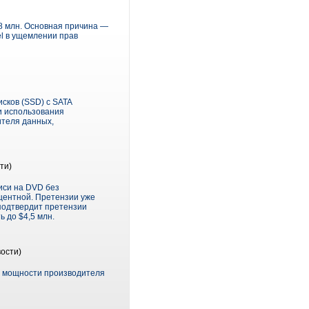
98 млн. Основная причина —
l в ущемлении прав
сков (SSD) с SATA
и использования
ителя данных,
ти)
иси на DVD без
центной. Претензии уже
 подтвердит претензии
 до $4,5 млн.
ости)
е мощности производителя