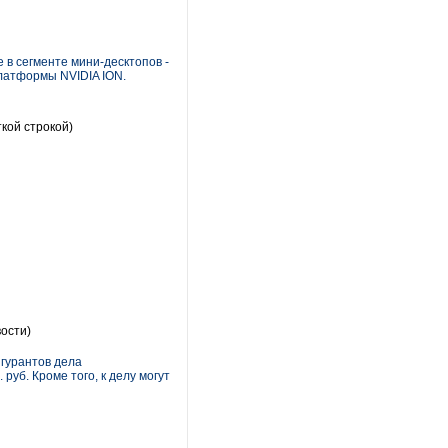
 в сегменте мини-десктопов -
платформы NVIDIA ION.
кой строкой)
ости)
игурантов дела
уб. Кроме того, к делу могут