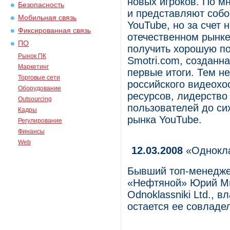
новых игроков. По м
Безопасность
и представляют собо
Мобильная связь
YouTube, но за счет 
Фиксированная связь
отечественном рынке
ПО
получить хорошую по
Рынок ПК
Smotri.com, созданна
Маркетинг
первые итоги. Тем не
Торговые сети
российского видеохо
Оборудование
ресурсов, лидерство
Outsourcing
пользователей до си
Кадры
рынка YouTube.
Регулирование
Финансы
Web
12.03.2008
«Однокла
Бывший топ-менедже
«Нефтяной» Юрий Ми
Odnoklassniki Ltd.,
остается ее совладе