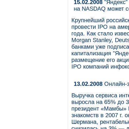
15.02.2008
"Яндекс"
на NASDAQ может с
Крупнейший российск
провести IPO на ам
года. Как стало изве
Morgan Stanley, Deut
банками уже подписа
капитализация "Янде
размещение его акци
IPO компаний инфок
13.02.2008
Онлайн-з
Выручка сервиса инт
выросла на 65% до 3
президент «Мамбы» 
знакомств в 2007 г. 
Шермана, рентабельн
снизилась на 3% — д