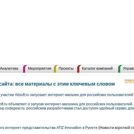
Аналитика
Мероприятия
Проекты
Каталог компаний
Управ
Новос
сайта: все материалы с этим ключевым словом
участии Allsoft.ru запускает интернет-магазин для российских пользователей
oft.ru объявляет о запуске интернет-магазина для российских пользователей.
shop.codegear.ru, российским разработчикам стал доступен удобный сервис дл
о интернет-представительства ATIZ Innovation в Рунете
(Новости короткой с