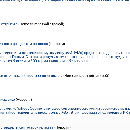
в коммерческую эксплуатацию специализированный сервис мобильного контен
к открытию
(Новости короткой строкой)
упнее еще в десяти регионах
(Новости)
ринадлежит инвестиционному холдингу «ФИНАМ») представила дополнитель
гионах России. Это стала результатом заключения соглашения о сотрудничес
сетью из более чем 600 терминалов самообслуживания.
овая система по построению карьеры
(Новости короткой строкой)
оисковике
(Новости)
поисковике Yahoo!. Соответствующее соглашение заключили российское медиа
ния Yahoo!, говорится в пресс-релизе +Sol. Эту информацию подтвердила PR
 стандарты сайтостроительства
(Новости)