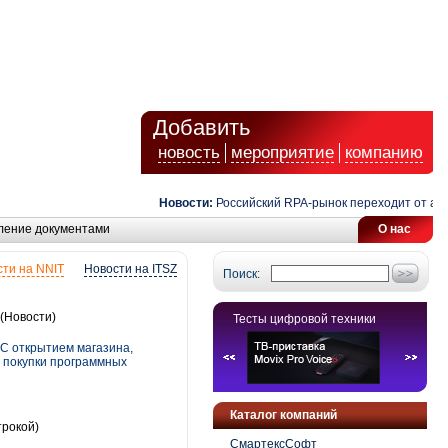
Добавить
новость
мероприятие
компанию
Новости:
Российский RPA-рынок переходит от автома
ление документами
О нас
ти на NNIT
Новости на ITSZ
Поиск:
(Новости)
Тесты цифровой техники
 С открытием магазина,
я покупки программных
Каталог компаний
трокой)
СмартексСофт