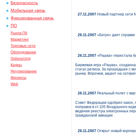
Безопасность
Мобильная связь
27.11.2007
Новый партнер сети N
Фиксированная связь
ПО
Рынок ПК
26.11.2007
«Бегун» дает справки
Маркетинг
Торговые сети
Оборудование
26.11.2007
«Рашка» перестала б
Outsourcing
Кадры
Биржевая игра «Рашка», созданна
статус релиза. За прошедшее с м
Регулирование
рынка. Впрочем, акцент на сатири
Финансы
Web
26.11.2007
Реальный полет с ви
Совет Федерации одобрил закон,
поправок в ст.105 Воздушного коде
ведения реестра электронных пер
гражданской авиации.
26.11.2007
Открыт новый корпора