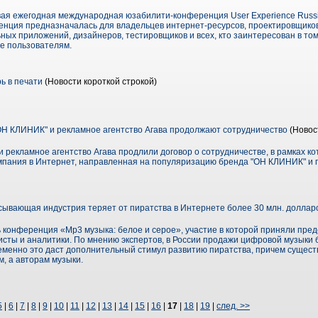
вая ежегодная международная юзабилити-конференция User Experience Russi
ренция предназначалась для владельцев интернет-ресурсов, проектировщико
ных приложений, дизайнеров, тестировщиков и всех, кто заинтересован в то
ее пользователям.
ь в печати
(Новости короткой строкой)
Н КЛИНИК" и рекламное агентство Агава продолжают сотрудничество
(Новос
рекламное агентство Агава продлили договор о сотрудничестве, в рамках ко
пания в Интернет, направленная на популяризацию бренда "ОН КЛИНИК" и 
сывающая индустрия теряет от пиратства в Интернете более 30 млн. доллар
конференция «Mp3 музыка: белое и серое», участие в которой приняли пре
сты и аналитики. По мнению экспертов, в России продажи цифровой музыки б
еменно это даст дополнительный стимул развитию пиратства, причем сущес
м, а авторам музыки.
5
|
6
|
7
|
8
|
9
|
10
|
11
|
12
|
13
|
14
|
15
|
16
|
17
|
18
|
19
|
след. >>