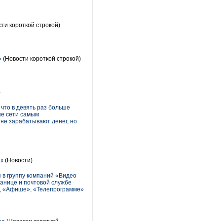
ти короткой строкой)
»
(Новости короткой строкой)
)
 что в девять раз больше
ые сети самым
не зарабатывают денег, но
ах
(Новости)
 в группу компаний «Видео
ранице и почтовой службе
», «Афише», «Телепрограмме»