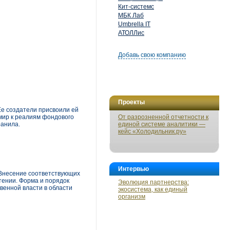
Кит-системс
МБК Лаб
Umbrella IT
АТОЛЛис
Добавь свою компанию
Проекты
е создатели присвоили ей
мир к реалиям фондового
От разрозненной отчетности к
ранила.
единой системе аналитики —
кейс «Холодильник.ру»
Интервью
 Внесение соответствующих
чтении. Форма и порядок
Эволюция партнерства:
енной власти в области
экосистема, как единый
организм