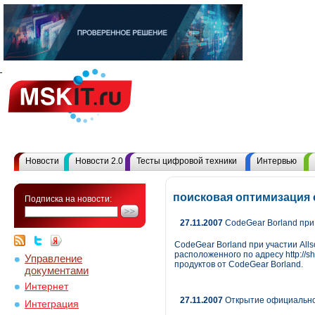
Новости
Новости 2.0
Тесты цифровой техники
Интервью
поисковая оптимизация 
Подписка на новости:
27.11.2007
CodeGear Borland при 
CodeGear Borland при участии Alls
расположенного по адресу http://
Управление
продуктов от CodeGear Borland.
документами
Интернет
27.11.2007
Открытие официальног
Интеграция