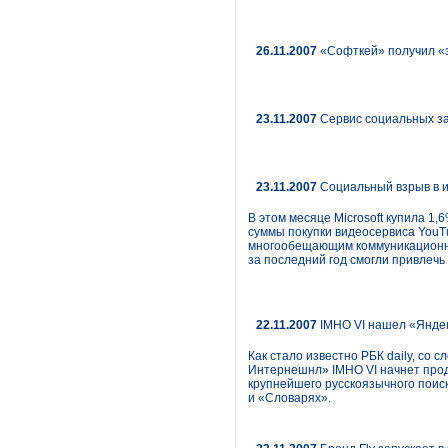
26.11.2007
«Софткей» получил «з
23.11.2007
Сервис социальных за
23.11.2007
Социальный взрыв в и
В этом месяце Microsoft купила 1,
суммы покупки видеосервиса YouT
многообещающим коммуникационным
за последний год смогли привлечь
22.11.2007
IMHO VI нашел «Яндек
Как стало известно РБК daily, со
Интернешнл» IMHO VI начнет прод
крупнейшего русскоязычного поис
и «Словарях».