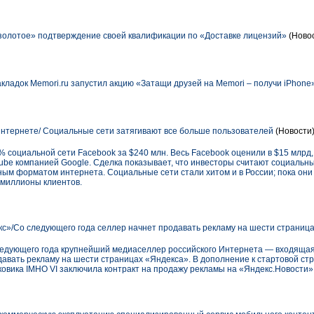
олотое» подтверждение своей квалификации по «Доставке лицензий»
(Новос
кладок Memori.ru запустил акцию «Затащи друзей на Memori – получи iPhone
нтернете/ Социальные сети затягивают все больше пользователей
(Новости
6% социальной сети Facebook за $240 млн. Весь Facebook оценили в $15 млрд,
ube компанией Google. Сделка показывает, что инвесторы считают социальн
 форматом интернета. Социальные сети стали хитом и в России; пока они 
 миллионы клиентов.
с»/Cо следующего года селлер начнет продавать рекламу на шести страниц
 следующего года крупнейший медиаселлер российского Интернета — входящая
авать рекламу на шести страницах «Яндекса». В дополнение к стартовой ст
ковика IMHO VI заключила контракт на продажу рекламы на «Яндекс.Новости