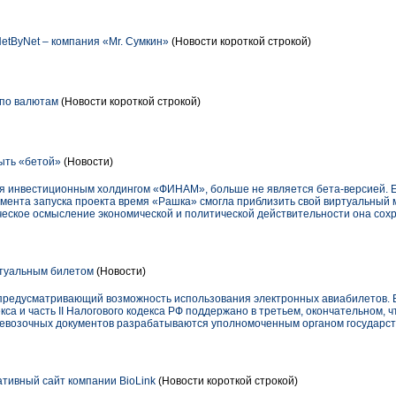
etByNet – компания «Mr. Сумкин»
(Новости короткой строкой)
 по валютам
(Новости короткой строкой)
ыть «бетой»
(Новости)
я инвестиционным холдингом «ФИНАМ», больше не является бета-версией. Е
омента запуска проекта время «Рашка» смогла приблизить свой виртуальный 
ческое осмысление экономической и политической действительности она сох
ртуальным билетом
(Новости)
 предусматривающий возможность использования электронных авиабилетов.
кса и часть II Налогового кодекса РФ поддержано в третьем, окончательном, 
евозочных документов разрабатываются уполномоченным органом государств
тивный сайт компании BioLink
(Новости короткой строкой)