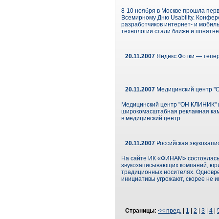
8-10 ноября в Москве прошла пер
Всемирному Дню Usability. Конфе
разработчиков интернет- и мобиль
технологии стали ближе и понятн
20.11.2007
Яндекс.Фотки — тепер
20.11.2007
Медицинский центр "О
Медицинский центр "ОН КЛИНИК" и 
широкомасштабная рекламная кам
в медицинский центр.
20.11.2007
Российская звукозапи
На сайте ИК «ФИНАМ» состоялась 
звукозаписывающих компаний, юри
традиционных носителях. Одновр
инициативы угрожают, скорее не и
Страницы:
<< пред.
|
1
|
2
|
3
|
4
|