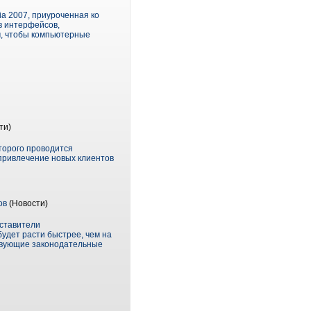
a 2007, приуроченная ко
в интерфейсов,
м, чтобы компьютерные
ти)
торого проводится
привлечение новых клиентов
ов
(Новости)
дставители
удет расти быстрее, чем на
твующие законодательные