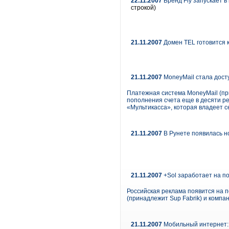
22.11.2007
Бренд Fly запускает 
строкой)
21.11.2007
Домен TEL готовится 
21.11.2007
MoneyMail стала дост
Платежная система MoneyMail (п
пополнения счета еще в десяти ре
«Мультикасса», которая владеет 
21.11.2007
В Рунете появилась н
21.11.2007
+Sol заработает на п
Российская реклама появится на 
(принадлежит Sup Fabrik) и компа
21.11.2007
Мобильный интернет: