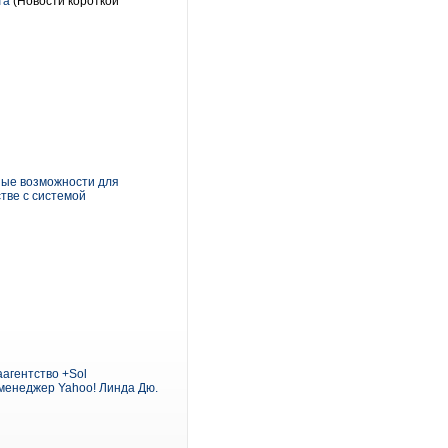
та
(Новости короткой
ные возможности для
тве с системой
агентство +Sol
-менеджер Yahoo! Линда Дю.