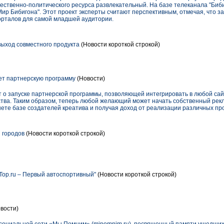
щественно-политического ресурса развлекательный. На базе телеканала "Биби
Мир Бибигона". Этот проект эксперты считают перспективным, отмечая, что 
орталов для самой младшей аудитории.
 выход совместного продукта
(Новости короткой строкой)
ает партнерскую программу
(Новости)
ет о запуске партнерской программы, позволяющей интегрировать в любой са
тства. Таким образом, теперь любой желающий может начать собственный рек
нете базе создателей креатива и получая доход от реализации различных про
 городов
(Новости короткой строкой)
Top.ru – Первый автоспортивный"
(Новости короткой строкой)
вости)