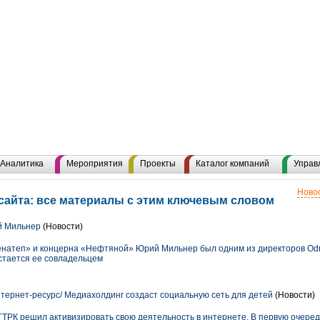
Аналитика
Мероприятия
Проекты
Каталог компаний
Управ
Новос
сайта: все материалы с этим ключевым словом
й Мильнер
(Новости)
атеп» и концерна «Нефтяной» Юрий Мильнер был одним из директоров Odno
остается ее совладельцем
тернет-ресурс/ Медиахолдинг создаст социальную сеть для детей
(Новости)
ТРК решил активизировать свою деятельность в интернете. В первую очере