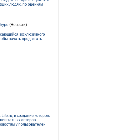
людей. Сегодня в Рунете в
дших людях, по оценкам
Skype
(Новости)
касающийся эксклюзивного
тобы начать продвигать
)
Life.ru, в создание которого
 внештатных авторов—
новостям у пользователей