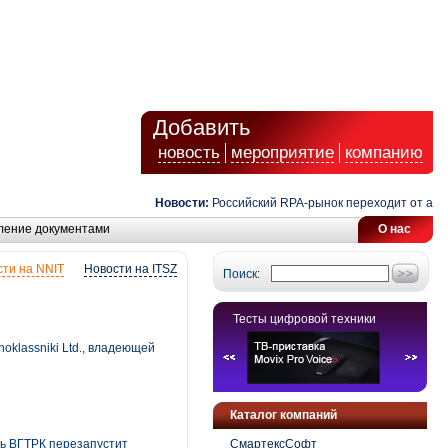
Добавить
новость
мероприятие
компанию
Новости:
Российский RPA-рынок переходит от автомат
ление документами
О нас
ти на NNIT
Новости на ITSZ
Поиск:
Тесты цифровой техники
klassniki Ltd., владеющей
Каталог компаний
дь ВГТРК перезапустит
СмартексСофт