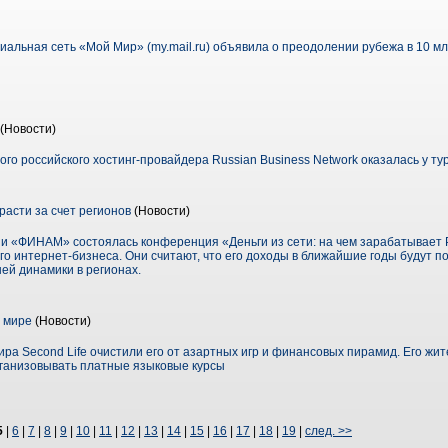
иальная сеть «Мой Мир» (my.mail.ru) объявила о преодолении рубежа в 10 мл
(Новости)
ого российского хостинг-провайдера Russian Business Network оказалась у т
расти за счет регионов
(Новости)
и «ФИНАМ» состоялась конференция «Деньги из сети: на чем зарабатывает Р
о интернет-бизнеса. Они считают, что его доходы в ближайшие годы будут п
шей динамики в регионах.
 мире
(Новости)
мира Second Life очистили его от азартных игр и финансовых пирамид. Его жи
рганизовывать платные языковые курсы
5
|
6
|
7
|
8
|
9
|
10
|
11
|
12
|
13
|
14
|
15
|
16
|
17
|
18
|
19
|
след. >>