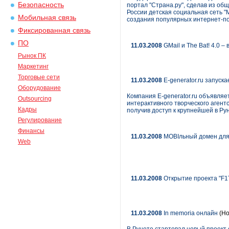
Безопасность
портал "Страна.ру", сделав из об
России детская социальная сеть "
Мобильная связь
создания популярных интернет-п
Фиксированная связь
ПО
11.03.2008
GMail и The Bat! 4.0 –
Рынок ПК
Маркетинг
Торговые сети
11.03.2008
E-generator.ru запуск
Оборудование
Компания E-generator.ru объявля
Outsourcing
интерактивного творческого аген
Кадры
получив доступ к крупнейшей в Ру
Регулирование
Финансы
11.03.2008
MOBIльный домен для
Web
11.03.2008
Открытие проекта "F1
11.03.2008
In memoria онлайн
(Но