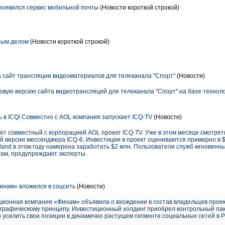
появился сервис мобильной почты
(Новости короткой строкой)
ным делом
(Новости короткой строкой)
 сайт трансляции видеоматериалов для телеканала "Спорт"
(Новости)
ую версию сайта видеотрансляций для телеканала "Спорт" на базе технологии 
 в ICQ/ Совместно с AOL компания запускает ICQ-TV
(Новости)
т совместный с корпорацией AOL проект ICQ-TV. Уже в этом месяце смотрет
й версии мессенджера ICQ-6. Инвестиции в проект оцениваются примерно в $
land в этом году намерена заработать $2 млн. Пользователи служб мгновенн
гам, предупреждают эксперты.
инам» вложился в соцсеть
(Новости)
тиционная компания «Финам» объявила о вхождении в состав владельцев прое
графическому принципу. Инвестиционный холдинг приобрел контрольный паке
 усилить свои позиции в динамично растущем сегменте социальных сетей в Р