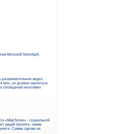
Microsoft Silverlight.
ь развлекательное видео
4 млн, он должен окупиться
ых сообщений негативно
кта «МирТесен» - социальной
т акций проекта, таким
унете. Сумма сделки не