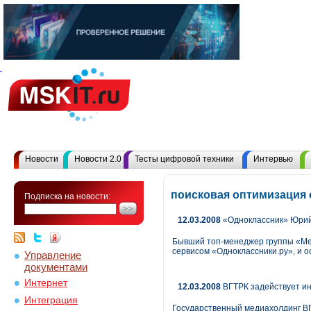
Новости
Новости 2.0
Тесты цифровой техники
Интервью
поисковая оптимизация 
Подписка на новости:
12.03.2008
«Одноклассник» Юри
Бывший топ-менеджер группы «Мен
сервисом «Одноклассники.ру», и 
Управление
документами
Интернет
12.03.2008
ВГТРК задействует ин
Интеграция
Государственный медиахолдинг ВГ