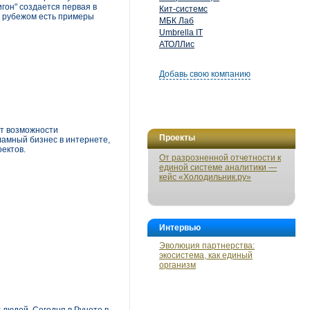
гон" создается первая в
Кит-системс
за рубежом есть примеры
МБК Лаб
Umbrella IT
АТОЛЛис
Добавь свою компанию
йт возможности
Проекты
ламный бизнес в интернете,
ектов.
От разрозненной отчетности к
единой системе аналитики —
кейс «Холодильник.ру»
Интервью
Эволюция партнерства:
экосистема, как единый
организм