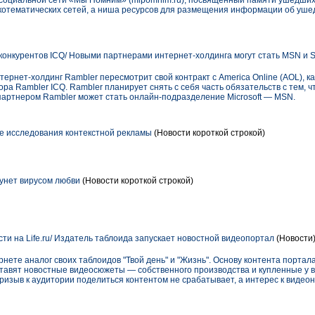
 социальной сети «Мы Помним» (mipomnim.ru), посвященный памяти ушедших 
зкотематических сетей, а ниша ресурсов для размещения информации об уше
конкурентов ICQ/ Новыми партнерами интернет-холдинга могут стать MSN и 
ернет-холдинг Rambler пересмотрит свой контракт с America Online (AOL), 
ра Rambler ICQ. Rambler планирует снять с себя часть обязательств с тем, ч
артнером Rambler может стать онлайн-подразделение Microsoft — MSN.
е исследования контекстной рекламы
(Новости короткой строкой)
унет вирусом любви
(Новости короткой строкой)
ти на Life.ru/ Издатель таблоида запускает новостной видеопортал
(Новости
нете аналог своих таблоидов "Твой день" и "Жизнь". Основу контента портала 
ставят новостные видеосюжеты — собственного производства и купленные у
ризыв к аудитории поделиться контентом не срабатывает, а интерес к видео