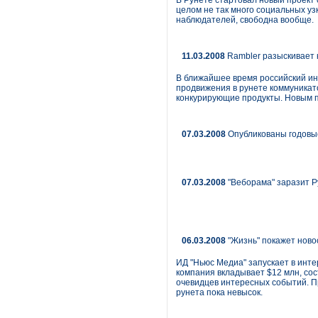
В Рунете стартовал новый проект
целом не так много социальных у
наблюдателей, свободна вообще.
11.03.2008
Rambler разыскивает 
В ближайшее время российский инт
продвижения в рунете коммуникато
конкурирующие продукты. Новым п
07.03.2008
Опубликованы годовы
07.03.2008
"Веборама" заразит Р
06.03.2008
"Жизнь" покажет новос
ИД "Ньюс Медиа" запускает в интер
компания вкладывает $12 млн, со
очевидцев интересных событий. П
рунета пока невысок.