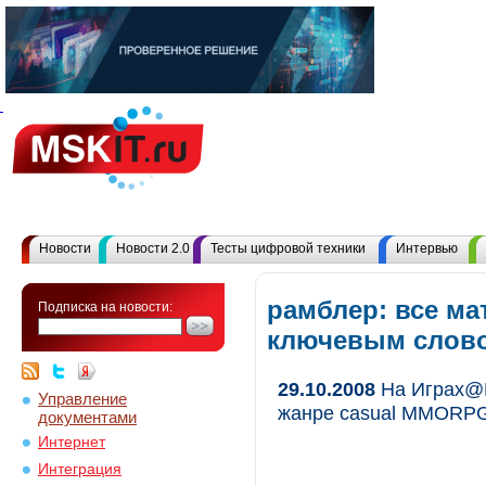
Новости
Новости 2.0
Тесты цифровой техники
Интервью
рамблер: все ма
Подписка на новости:
ключевым слов
29.10.2008
На Играх@M
Управление
жанре casual MMORP
документами
Интернет
Интеграция