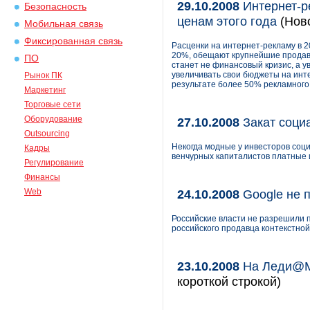
29.10.2008
Интернет-ре
Безопасность
ценам этого года
(Нов
Мобильная связь
Фиксированная связь
Расценки на интернет-рекламу в 20
20%, обещают крупнейшие продавц
ПО
станет не финансовый кризис, а 
увеличивать свои бюджеты на инте
Рынок ПК
результате более 50% рекламног
Маркетинг
Торговые сети
Оборудование
27.10.2008
Закат соци
Outsourcing
Некогда модные у инвесторов соци
Кадры
венчурных капиталистов платные 
Регулирование
Финансы
Web
24.10.2008
Google не 
Российские власти не разрешили п
российского продавца контекстно
23.10.2008
На Леди@Ma
короткой строкой)