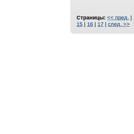
Страницы:
<< пред.
|
15
|
16
|
17
|
след. >>