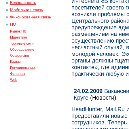
Интернета «В контак
Безопасность
посетителей своего 
Мобильная связь
возникли проблемы с
Фиксированная связь
Центрального района
ПО
предупреждение адми
Рынок ПК
размещением на нем
Маркетинг
осуществлению прес
Торговые сети
несчастный случай, в
Оборудование
молодой человек. Эк
Outsourcing
органы должны тщате
Кадры
контакте», где адми
Регулирование
практически любую 
Финансы
Web
24.02.2009
Вакансии
Круге
(Новости)
HeadHunter, Mail.Ru
предоставили новые 
сотрудников. Теперь