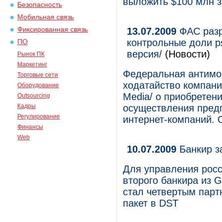
выложить $100 млн з
Безопасность
Мобильная связь
Фиксированная связь
13.07.2009
ФАС разр
контрольные доли р
ПО
версия/
(Новости)
Рынок ПК
Маркетинг
Федеральная антимо
Торговые сети
ходатайство компани
Оборудование
Media/ о приобретен
Outsourcing
Кадры
осуществления пред
Регулирование
интернет-компаний. 
Финансы
Web
10.07.2009
Банкир з
Для управления рос
второго банкира из 
стал четвертым парт
пакет в DST