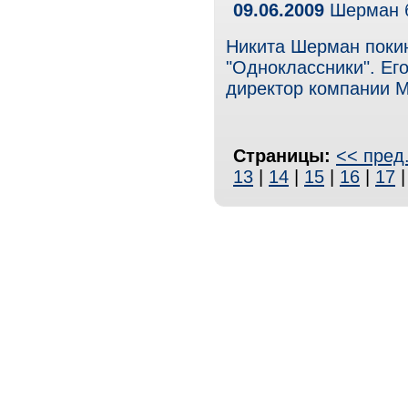
09.06.2009
Шерман б
Никита Шерман покин
"Одноклассники". Ег
директор компании М
Страницы:
<< пред
13
|
14
|
15
|
16
|
17