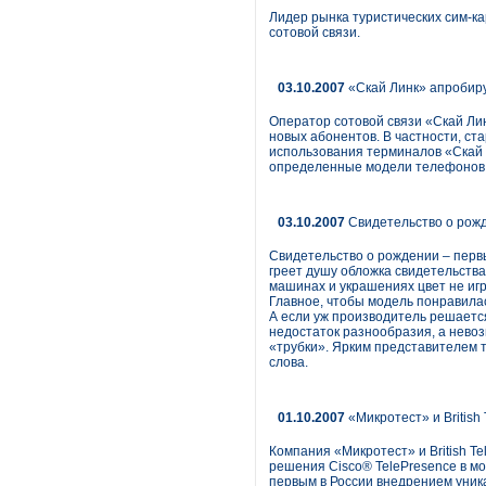
Лидер рынка туристических сим-ка
сотовой связи.
03.10.2007
«Скай Линк» апробиру
Оператор сотовой связи «Скай Лин
новых абонентов. В частности, ст
использования терминалов «Скай 
определенные модели телефонов
03.10.2007
Свидетельство о рожд
Свидетельство о рождении – первы
греет душу обложка свидетельства:
машинах и украшениях цвет не игр
Главное, чтобы модель понравилась
А если уж производитель решается
недостаток разнообразия, а нево
«трубки». Ярким представителем т
слова.
01.10.2007
«Микротест» и British
Компания «Микротест» и British 
решения Cisco® TelePresence в м
первым в России внедрением уник