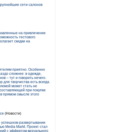
 крупнейшие сети салонов
правленные на привлечение
озможность тестового
олагает скидки на
дителям приятно. Особенно
раздо сложнее: в одежде,
в – тут и говорить нечего.
р для творчества есть всегда.
блемой может стать не
 составляющей при покупке
 в прямом смысле этого
nce
(Новости)
об успешном развертывании
ю Media Markt. Проект стал
аний с эффектом визуального