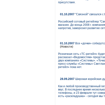
присутствия.
01.10.2007
"Связной" связался с
Российский сотовый ритейлер "Св
магазин. До конца 2008 г. компани
напротив, заморозил развитие се
01.10.2007
Все «дочки» соберутся
(Новости)
Розничная сеть «ТС-ритейл» будет
рассказал «Ведомостям» представ
двух компаниях «Системы». «Точка
пресс-службы «Системы» Светлана
ритейл» пока нет.
28.09.2007
Широкая корейская д
Как и любой производственный ги
вкус. В последнее время нескольк
телефоны, и 23 февраля тут сове
есть «раскладушка» - сегодня мы