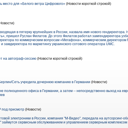
ь место для «Белого ветра Цифрового»
(Новости короткой строкой)
Новости)
 входящая в пятерку крупнейших в России, назвала имя нового гендиректора. 
ь», пришел Руслан Филатов. До этого Филатов работал замгендиректора узбе
иректора по коммерческим вопросам «Мегафона», коммерческим директором 
) и замдиректора по маркетингу украинского сотового оператора UMC.
т на автограф-сессию
(Новости короткой строкой)
Берлин/Сеть учредила дочернюю компанию в Германии
(Новости)
 полноценного офиса в Германии, а затем -- непосредственно выход на евро
лев
P под присмотр
(Новости)
товой электроники в России, компания "М-Видео", передала на аутсорсинг-о
" займутся сервисным обслуживанием и управлением серверным комплексом