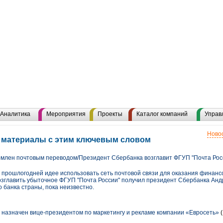
Аналитика
Мероприятия
Проекты
Каталог компаний
Управ
Новос
е материалы с этим ключевым словом
млен почтовым переводом/Президент Сбербанка возглавит ФГУП "Почта Рос
прошлогодней идее использовать сеть почтовой связи для оказания финансо
зглавить убыточное ФГУП "Почта России" получил президент Сбербанка Андр
 банка страны, пока неизвестно.
назначен вице-президентом по маркетингу и рекламе компании «Евросеть»
(