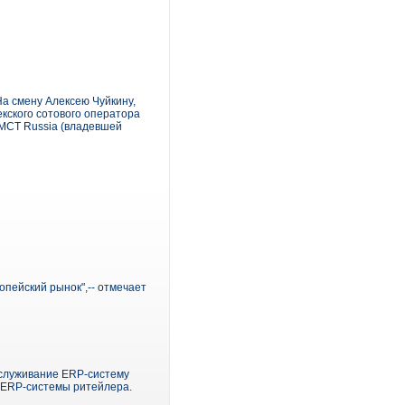
На смену Алексею Чуйкину,
кского сотового оператора
MCT Russia (владевшей
пейский рынок",-- отмечает
бслуживание ERP-систему
 ERP-системы ритейлера.