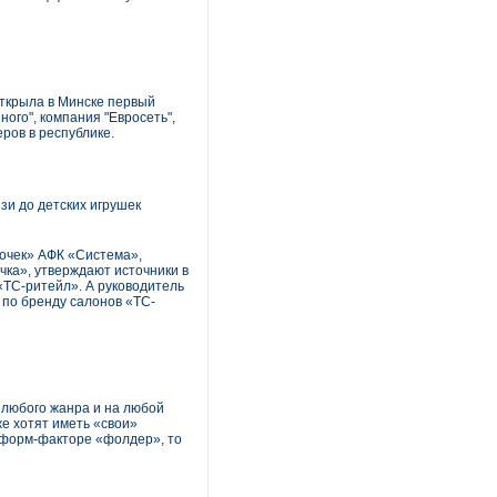
открыла в Минске первый
ного", компания "Евросеть",
ров в республике.
язи до детских игрушек
дочек» АФК «Система»,
чка», утверждают источники в
«ТС-ритейл». А руководитель
 по бренду салонов «ТС-
 любого жанра и на любой
же хотят иметь «свои»
в форм-факторе «фолдер», то