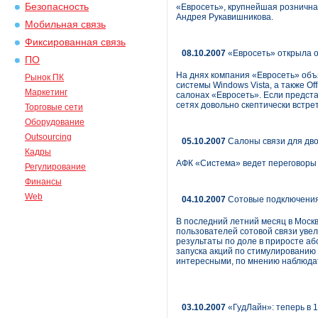
Безопасность
«Евросеть», крупнейшая рознична
Андрея Рукавишникова.
Мобильная связь
Фиксированная связь
08.10.2007
«Евросеть» открыла ок
ПО
На днях компания «Евросеть» объ
Рынок ПК
системы Windows Vista, а также O
Маркетинг
салонах «Евросеть». Если предст
сетях довольно скептически встре
Торговые сети
Оборудование
Outsourcing
05.10.2007
Салоны связи для дв
Кадры
АФК «Система» ведет переговоры с
Регулирование
Финансы
Web
04.10.2007
Сотовые подключения
В последний летний месяц в Москв
пользователей сотовой связи уве
результаты по доле в приросте а
запуска акций по стимулированию
интересными, по мнению наблюдат
03.10.2007
«ГудЛайн»: теперь в 