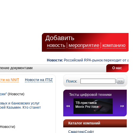
Добавить
новость
мероприятие
компанию
Новости:
Российский RPA-рынок переходит от автомат
ление документами
О нас
ти на NNIT
Новости на ITSZ
Поиск:
сии"
(Новости)
Тесты цифровой техники
вых и банковских услуг
ей Казьмин. Кто станет
Каталог компаний
Новости)
СмартексСофт