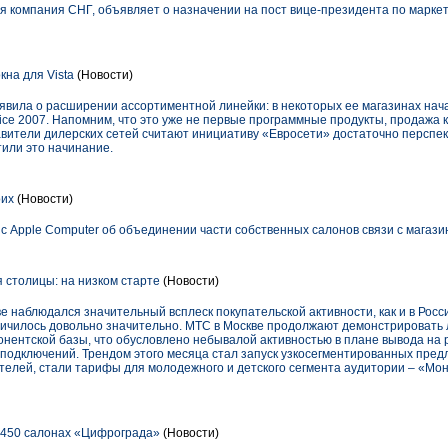
я компания СНГ, объявляет о назначении на пост вице-президента по маркет
на для Vista
(Новости)
явила о расширении ассортиментной линейки: в некоторых ее магазинах на
ffice 2007. Напомним, что это уже не первые программные продукты, продажа
авители дилерских сетей считают инициативу «Евросети» достаточно перспек
тили это начинание.
оих
(Новости)
 Apple Computer об объединении части собственных салонов связи с магазин
 столицы: на низком старте
(Новости)
е наблюдался значительный всплеск покупательской активности, как и в Росси
личилось довольно значительно. МТС в Москве продолжают демонстрировать 
бонентской базы, что обусловлено небывалой активностью в плане вывода на
 подключений. Трендом этого месяца стал запуск узкосегментированных пре
елей, стали тарифы для молодежного и детского сегмента аудитории – «Мо
1450 салонах «Цифрограда»
(Новости)