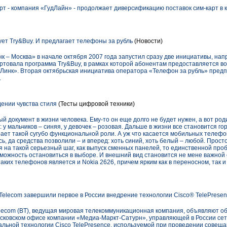
рт - компания «ГудЛайн» - продолжает диверсификацию поставок сим-карт в
ет Try&Buy. И предлагает телефоны за рубль
(Новости)
к – Москва» в начале октября 2007 года запустил сразу две инициативы, на
артовала программа Try&Buy, в рамках которой абонентам предоставляется в
Линк». Вторая октябрьская инициатива оператора «Телефон за рубль» предп
.
ении чувства стиля
(Тесты цифровой техники)
й документ в жизни человека. Ему-то он еще долго не будет нужен, а вот ро
 у мальчиков – синяя, у девочек – розовая. Дальше в жизни все становится го
ает такой сугубо функциональной роли. А уж что касается мобильных телефоно
, да средства позволили – и вперед: хоть синий, хоть белый – любой. Просто
 на такой серьезный шаг, как выпуск сменных панелей, то единственной про
зможность остановиться в выборе. И внешний вид становится не мене важной
аких телефонов является и Nokia 2626, причем ярким как в переносном, так и
 Telecom завершили первое в России внедрение технологии Cisco® TelePrese
Telecom (BT), ведущая мировая телекоммуникационная компания, объявляют 
осковском офисе компании «Медиа-Маркт-Сатурн», управляющей в России сеть
альной технологии Cisco TelePresence, используемой при проведении совещ