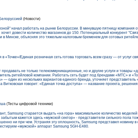
 Белоруссией
(Новости)
язной" начал работать на рынке Белоруссии. В минувшую пятницу компания 
я хочет довести количество магазинов до 150. Потенциальный конкурент "Связ
ти в Минске, объясняя это тяжелым налоговым бременем для сотовых ритейле
 в «Точке»/Единая розничная сеть готова торговать всем сразу — от услуг св
 продавать не только телекоммуникационные, но и другие услуги и товары «
итель ритейловой компании. Работать сеть будет под брендами «МТС» и «То
» — один из нескольких вариантов единого бренда, уточняет представитель 
 Витковская говорит: «Единая точка доступа» — название проекта, решения
уша
(Тесты цифровой техники)
гант, Samsung старается выдать «на гора» максимальное количество моделей
о забытым кажется здесь «мужской сектор» - представители сильного пола то
ршенно ни при чем. Устраняя эту оплошность, Samsung представил новинку 
 тестируем «мужской» аппарат Samsung SGH-E480.