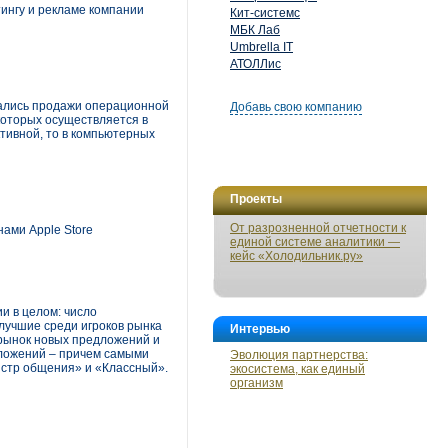
ингу и рекламе компании
Кит-системс
МБК Лаб
Umbrella IT
АТОЛЛис
чались продажи операционной
Добавь свою компанию
 которых осуществляется в
тивной, то в компьютерных
Проекты
От разрозненной отчетности к
ами Apple Store
единой системе аналитики —
кейс «Холодильник.ру»
и в целом: число
лучшие среди игроков рынка
Интервью
 рынок новых предложений и
дложений – причем самыми
Эволюция партнерства:
нстр общения» и «Классный».
экосистема, как единый
организм