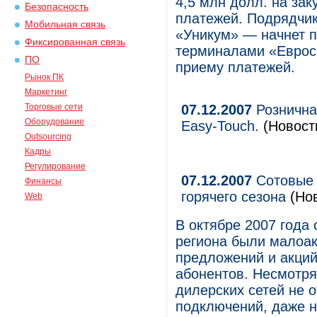
4,5 млн долл. на за
Безопасность
платежей. Подрядчик
Мобильная связь
«Уникум» — начнет п
Фиксированная связь
терминалами «Евросе
ПО
приему платежей.
Рынок ПК
Маркетинг
Торговые сети
07.12.2007
Рознична
Оборудование
Easy-Touch.
(Новости
Outsourcing
Кадры
Регулирование
07.12.2007
Сотовые 
Финансы
горячего сезона
(Нов
Web
В октябре 2007 года
региона были малоак
предложений и акций
абонентов. Несмотря
дилерских сетей не 
подключений, даже н