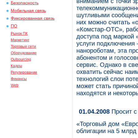
вниманием с точки з
Безопасность
телекоммуникационно
Мобильная связь
шутливыми сообщения
Фиксированная связь
них можно считать «
ПО
«Комстар-ОТС», раб
Рынок ПК
доступа под маркой 
Маркетинг
услуги подключения
Торговые сети
нанороботам, эта пр
Оборудование
абонентом и голосов
Outsourcing
сервис. Однако в све
Кадры
охватить сейчас наи
Регулирование
технологий слои пот
Финансы
может стать причиной
Web
находятся и некотор
01.04.2008
Просит с
«Торговый дом «Евро
облигации на 5 млрд 