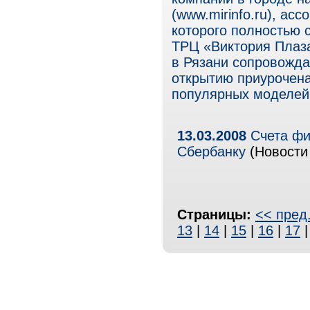
(www.mirinfo.ru), ас
которого полностью 
ТРЦ «Виктория Плаза
в Рязани сопровожда
открытию приурочена
популярных моделей 
13.03.2008
Счета фи
Сбербанку
(Новости 
Страницы:
<< пред
13
|
14
|
15
|
16
|
17