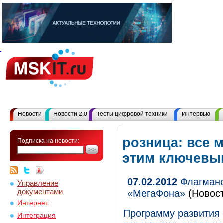
Новости
Новости 2.0
Тесты цифровой техники
Интервью
розница: все 
Подписка на новости:
этим ключевы
07.02.2012
Флагмано
Управление
документами
«МегаФона»
(Новос
Интернет
Программу развития 
Интеграция