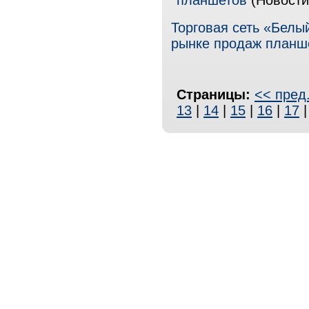
планшетов
(Новости
Торговая сеть «Бел
рынке продаж планше
Страницы:
<< пред
13
|
14
|
15
|
16
|
17