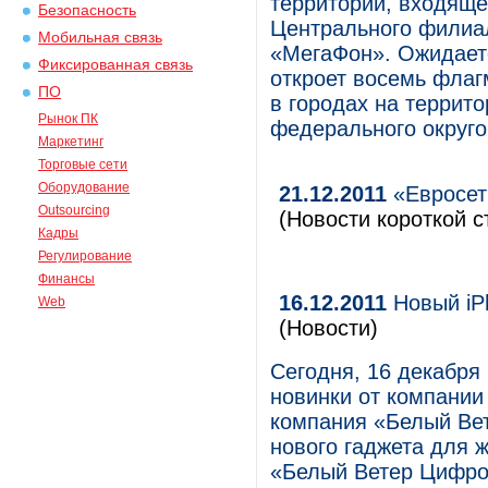
территории, входяще
Безопасность
Центрального филиал
Мобильная связь
«МегаФон». Ожидаетс
Фиксированная связь
откроет восемь флаг
ПО
в городах на террит
Рынок ПК
федерального округо
Маркетинг
Торговые сети
Оборудование
21.12.2011
«Евросет
Outsourcing
(Новости короткой с
Кадры
Регулирование
Финансы
16.12.2011
Новый iPh
Web
(Новости)
Сегодня, 16 декабря
новинки от компании
компания «Белый Ве
нового гаджета для 
«Белый Ветер Цифров